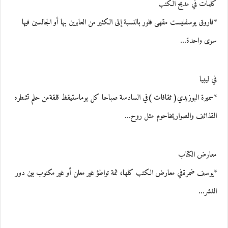
كلمات في مديح الكتب
*فاروق يوسفليست مقهى فلور بالنسبة إلى الكثير من العابرين بها أو الجالسين فيها
سوى واحدة…
في ليبيا
*سميرة البوزيدي( ثقافات )في السادسة صباحا كل يوماستيقظ قلقةمن حلم تشطره
القذائف والصواريخاحوم مثل روح…
معارض الكتاب
*يوسف ضمرةفي معارض الكتب كلها، ثمة تواطؤ غير معلن أو غير مكتوب بين دور
النشر…