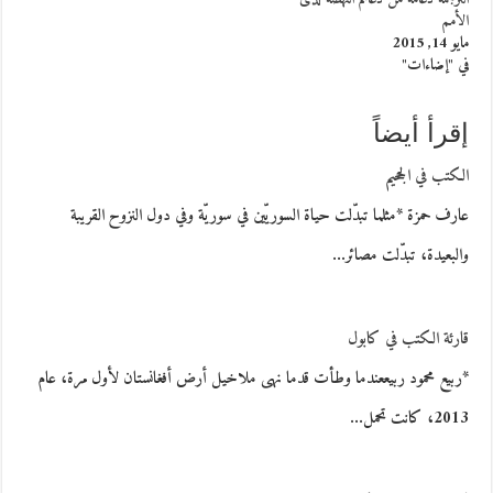
الأمم
مايو 14, 2015
في "إضاءات"
إقرأ أيضاً
الكتب في الجحيم
عارف حمزة *مثلما تبدّلت حياة السوريّين في سوريّة وفي دول النزوح القريبة
والبعيدة، تبدّلت مصائر…
قارئة الكتب في كابول
*ربيع محمود ربيععندما وطأت قدما نهى ملاخيل أرض أفغانستان لأول مرة، عام
2013، كانت تحمل…