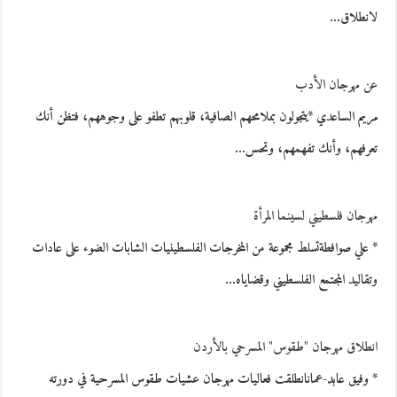
لانطلاق…
عن مهرجان الأدب
مريم الساعدي *يتجولون بملامحهم الصافية، قلوبهم تطفو على وجوههم، فتظن أنك
تعرفهم، وأنك تفهمهم، وتحس…
مهرجان فلسطيني لسينما المرأة
* علي صوافطةتسلط مجموعة من المخرجات الفلسطينيات الشابات الضوء على عادات
وتقاليد المجتمع الفلسطيني وقضاياه…
انطلاق مهرجان "طقوس" المسرحي بالأردن
* وفيق عابد-عمانانطلقت فعاليات مهرجان عشيات طقوس المسرحية في دورته