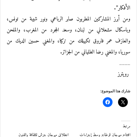
الأفكار”.
ومن أبرز المشاركين المطربون صابر الرباعي ونور شيبة من تونس،
وباسكال مشعلاني من لبنان، وسعد المجرد من المغرب، والملحن
والعازف عمر فاروق تكبيلك من تركيا، والمغني حسين الديك من
سوريا، والمغني رضا الطلياني من الجزائر.
____
رويترز
شارك هذا الموضوع:
مرتبط
افتتاح مهرجان قرطاج وسط إجراءات
انطلاق مهرجان جرش للثقافة والفنون