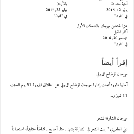
أمنية مشددة
بالأردن
يوليو 12, 2015
يوليو 23, 2017
في "فنون"
في "فنون"
غزة تحتضن مهرجان «الضحك» الأول
آذار المقبل
ديسمبر 30, 2016
في "فنون"
إقرأ أيضاً
مهرجان قرطاج الدولي
آماليا داوودأعلنت إدارة مهرجان قرطاج الدولي عن انطلاق الدورة 51 يوم السبت
11 تموز و…
مهرجان الشارقة للشعر
علي العامري * بيت الشعر في الشارقة يشهد ـ منذ أسابيع ـ نشاطاً متزايداً، استعداداً