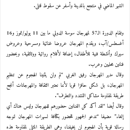
الشهر الماضي في منتجع بالمدينة وأسفر عن سقوط قتلى.
وتقام الدورة الـ57 لمهرجان سوسة الدولي ما بين 11 يوليو/تموز و16
أغسطس/آب، ويقدم المهرجان عروضا غنائية ومسرحية وعروض
سيرك وأنشطة فنية للأطفال، إضافة لأفلام روائية ووثائقية، وبحضور
فنانين محليين وعرب.
وقال مدير المهرجان رفيق الغربي “لم ولن يثنينا الهجوم عن تنظيم
المهرجان، بل شكل حافزا قويا لأننا نعتبر الثقافة والمهرجانات أنجع
طريقة لمقاومة مشاكل التشدد والتطرف”.
وقال أيضا “لقد أكد كل الفنانين حضورهم للمهرجان وليس هناك أي
إلغاء” مضيفا “ندعو الجمهور للحضور بكثافة لسهرات المهرجان لنوجه
رسالة قوية بأن الهجوم لن يخيفنا، وهي الطريقة المثلى لمقاومة هذه