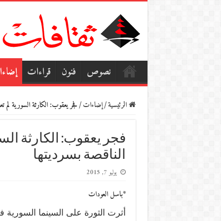
نصوص
فنون
قراءات
إضاء
الرئيسية
/
إضاءات
/
فجر يعقوب: الكارثة السورية لم تعد
فجر يعقوب: الكارثة السور
الناقصة بسرديتها
يوليو 7, 2015
*باسل العودات
أثرت الثورة على السينما السورية ف