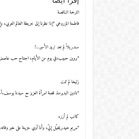
إقرأ أيضاً
الترجمة الناقصة
فاطمة المزروعي *إذا نظرنا إلى خريطة العالم العربي، 
سندريلاّ لم تعد تريد الأمير…!
*بروين حبيب«في يوم من الأيام، اجتاح حب عاصف 
زليخا لم تمت
*نادين البديرمنذ قصة امرأة العزيز مع سيدنا يوس
كاتب لم أزره
*مريم حيدريخيّل إليّ، وأنا آوي حزينة على خبر وفات