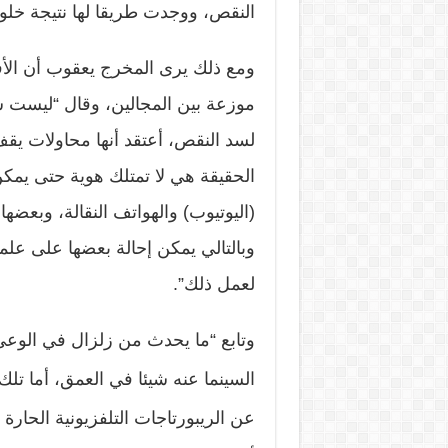
النقص، ووجدت طريقا لها نتيجة خلو 
ومع ذلك يرى المخرج يعقوب أن الأفلا
موزعة بين المجالين، وقال “ليست سي
لسد النقص، أعتقد أنها محاولات يق
الحقيقة هي لا تمتلك هوية حتى يمك
(اليوتيوب) والهواتف النقالة، وبع
وبالتالي يمكن إحالة بعضها على علما
لعمل ذلك”.
وتابع “ما يحدث من زلزال في الوعي
السينما عنه شيئا في العمق، أما تل
عن الريبورتاجات التلفزيونية الحار