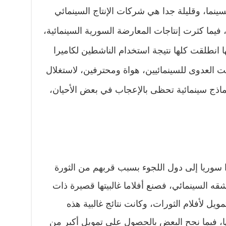
نما، وقليلة جدا هي شركات الإنتاج السينمائي
فيما كثرت إنتاجات المعارضة السورية السينمائية،
ها انطلقت كلها نتيجة استخدام الناشطين لكاميرا
لت العدوى للسينمائيين، هواة ومحترفين، لاستغلال
 نماذج سينمائية تحظى بالإعجاب في بعض الأحيان،
 سوريا إلى دول اللجوء بسبب قربهم من الثورة
ه السينمائي، فصنع أفلاما غالبيتها قصيرة ذات
يل لأفلام الثورات، وكانت نتائج غالبية هذه
ها، فيما نجح البعض بالحصول على تمويل أكبر من