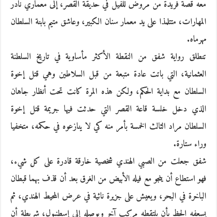
معه قصة فريدة من مروض للفيل في حديقة القصر، إلى معماري نادر
المهارات، متتلمذا على يد معمار سنان الكبير، وعاشق متيم بابنة السلطان
مهرماه.
تنطلق رواية شفق من النقطة الأكثر مأساوية في تاريخ السلطنة
العثمانية، التي باتت عادة متبعة من قبل السلاطين وهي قتل إخوة
السلطان مع بداية الحكم، ولكن هذه المرة كانت تحت أنظار جاهان
الذي دخل خلسة قاعة القصر التي حدثت فيها جريمة قتل إخوة
السلطان مراد الثالث الخمسة بأمر منه كي لا ينازعوه في حكمه، متخفيا
وراء ستارة.
شفق جعلت من الصبي الهندي شخصية خارقة قادرة على كل شيء،
فهو استطاع أن ينجو مع فيله الأبيض من الغرق بعد أن قذف بهما قبطان
الباخرة في البحر، ويعيش على جزيرة نائية في عرض المحيط الهندي، ثم
يسعفه الحظ بأن يلتقطه مركب آخر ويوصله إلى إسطنبول، شريطة أن