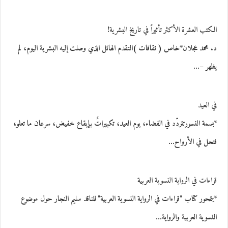
الكتب العشرة الأكثر تأثيراً في تاريخ البشرية!
د. محمد عجلان*خاص ( ثقافات )التقدم الهائل الذي وصلت إليه البشرية اليوم، لم
يظهر –…
في العيد
*بسمة النسورتتردّد في الفضاء، يوم العيد، تكبيراتٌ بإيقاع خفيض، سرعان ما تعلو،
فتحل في الأرواح…
قراءات في الرواية النسوية العربية
*يتمحور كتاب "قراءات في الرواية النسوية العربية" للناقد سليم النجار حول موضوع
النسوية العربية والرواية…