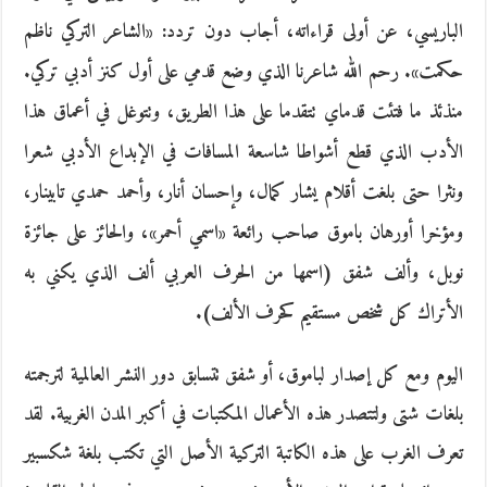
الباريسي، عن أولى قراءاته، أجاب دون تردد: «الشاعر التركي ناظم
حكمت». رحم الله شاعرنا الذي وضع قدمي على أول كنز أدبي تركي.
منذئذ ما فتئت قدماي تتقدما على هذا الطريق، وتتوغل في أعماق هذا
الأدب الذي قطع أشواطا شاسعة المسافات في الإبداع الأدبي شعرا
ونثرا حتى بلغت أقلام يشار كمال، وإحسان أنار، وأحمد حمدي تابينار،
ومؤخرا أورهان باموق صاحب رائعة «اسمي أحمر»، والحائز على جائزة
نوبل، وألف شفق (اسمها من الحرف العربي ألف الذي يكني به
الأتراك كل شخص مستقيم كحرف الألف).
اليوم ومع كل إصدار لباموق، أو شفق تتسابق دور النشر العالمية لترجمته
بلغات شتى ولتتصدر هذه الأعمال المكتبات في أكبر المدن الغربية. لقد
تعرف الغرب على هذه الكاتبة التركية الأصل التي تكتب بلغة شكسبير