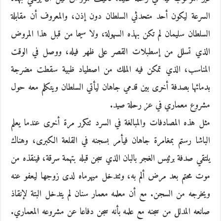
السرعة ليكون أحد متحدثي السلطان دون إذن، والمعروف أن مقابلة
السلطان سليمان لم تكن بهذه السهولة، ولا سيما من قبل هذا المروض
الذي تسلل من إسطبلات القصر على ظهر فيله، ووصل في الوقت
المناسب، الذي تمكن فيه الملك من اصطياد ظبية سقطت مضرجة
بدمائها بصدفة أخرى بين قدمي جاهان ليأتي السلطان ويتكلم معه حول
مشروع معماري في عز رحلة صيد.
مثل هذه المصادفات والمبالغة في السرد تتكرر مرة أخرى عندما يعلم
الباشا رستم بمغامرة جاهان فيأمر بسجنه في القلعة الكبرى، وهناك
يلتقي صدفة برئيس الغجر بالبان الذي سجن قبله بتهمة سرقة، فينقذه من
موت محتم بعد مرض ألم به، وتتدخل ميهرماه لدى زوجها ليعفو عنه
ويخرجه من السجن. مع أن معلمه معمار سنان لم يتدخل البتة لإنقاذ
صانعه المدلل من سجنه مع علمه بأنه سجن دفاعا عن مشروعه المعماري.