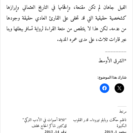
الفيل جاهان لم تكن مقنعة، وإقحامها في التاريخ العثماني وإبرازها
كشخصية حقيقية التي قد تخفى على القارئ العادي حقيقة وجودها
من عدمه. لكن هذا لا ينتقص من متعة القراءة لرواية تسافر ببطلها وبنا
عبر قارات ثلاث، على مدى عمره المديد.
________
*الشرق الأوسط
شارك هذا الموضوع:
مرتبط
ناظم حكمت وبابلو نيرودا.. قدر القلوب
“ثلاثة أصوات في الأدب التركي”
الكبيرة
للدكتور شاكر الحاج مخلف
سبتمبر 1, 2015
نوفمبر 14, 2013