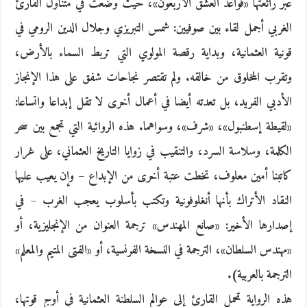
عبر رائعتها «قواعد العشق الأربعون»، حيث وضعت في متناول القارئ
الغربي أجمل لقاء بين صوفيين: شمس التبريزي وجلال الدين الرومي في
قونية العثمانية، وبداية رقصة المولوي التي تربط السماء بالأرض،
وتقرب المخلوق من خالقه. ولم تقتصر نجاحات شفق على هذا الإنجاز
الأدبي الفريد، بل تعدته أيضا في أعمال أخرى لا تقل إبداعا واتساعا:
«لقيطة إسطنبول»، «شرف»، وسواهما. هذه الروائية التي تجمع بين سحر
الكلمة، وسلاسة السرد، والتنقيب في زوايا التاريخ العثماني، على غرار
كاتبنا أمين معلوف، تخطت عتبة أخرى من الإبداع – وإن يعيب عليها
النقاد الأتراك بأنها أنغلوفونية وتكتب بأسلوب يعجب الغرب – في
إصدارها الأخير: «صانع المهندس» ترجمة العنوان من الإنجليزية، أو
«مهندس السلطان»، الترجمة في النسخة الفرنسية، أو «الفتى المتيم والمعلم»
الترجمة بالعربية).
هذه الرواية تحمل القارئ إلى عوالم السلطنة العثمانية في أوج قوتها،