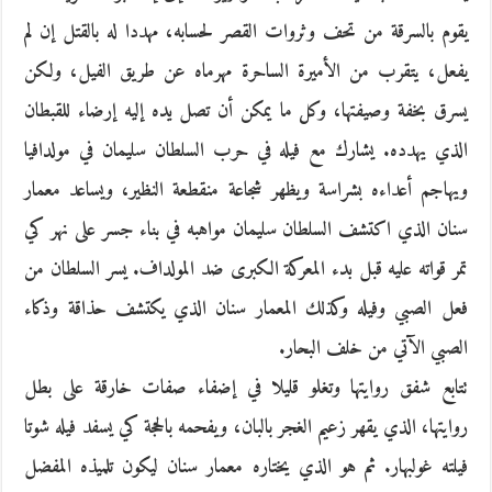
يقوم بالسرقة من تحف وثروات القصر لحسابه، مهددا له بالقتل إن لم
يفعل، يتقرب من الأميرة الساحرة مهرماه عن طريق الفيل، ولكن
يسرق بخفة وصيفتها، وكل ما يمكن أن تصل يده إليه إرضاء للقبطان
الذي يهدده. يشارك مع فيله في حرب السلطان سليمان في مولدافيا
ويهاجم أعداءه بشراسة ويظهر شجاعة منقطعة النظير، ويساعد معمار
سنان الذي اكتشف السلطان سليمان مواهبه في بناء جسر على نهر كي
تمر قواته عليه قبل بدء المعركة الكبرى ضد المولداف. يسر السلطان من
فعل الصبي وفيله وكذلك المعمار سنان الذي يكتشف حذاقة وذكاء
الصبي الآتي من خلف البحار.
تتابع شفق روايتها وتغلو قليلا في إضفاء صفات خارقة على بطل
روايتها، الذي يقهر زعيم الغجر بالبان، ويفحمه بالحجة كي يسفد فيله شوتا
فيلته غولبهار. ثم هو الذي يختاره معمار سنان ليكون تلميذه المفضل