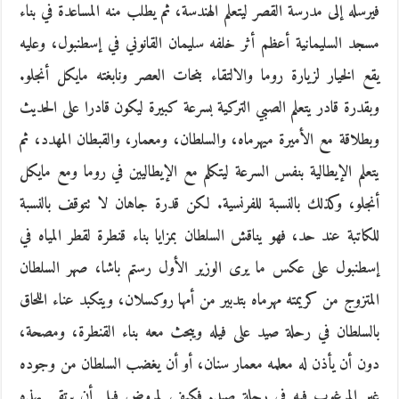
فيرسله إلى مدرسة القصر ليتعلم الهندسة، ثم يطلب منه المساعدة في بناء
مسجد السليمانية أعظم أثر خلفه سليمان القانوني في إسطنبول، وعليه
يقع الخيار لزيارة روما والالتقاء بنحات العصر ونابغته مايكل أنجلو.
وبقدرة قادر يتعلم الصبي التركية بسرعة كبيرة ليكون قادرا على الحديث
وبطلاقة مع الأميرة ميهرماه، والسلطان، ومعمار، والقبطان المهدد، ثم
يتعلم الإيطالية بنفس السرعة ليتكلم مع الإيطاليين في روما ومع مايكل
أنجلو، وكذلك بالنسبة للفرنسية. لكن قدرة جاهان لا تتوقف بالنسبة
للكاتبة عند حد، فهو يناقش السلطان بمزايا بناء قنطرة لقطر المياه في
إسطنبول على عكس ما يرى الوزير الأول رستم باشا، صهر السلطان
المتزوج من كريمته مهرماه بتدبير من أمها روكسلان، ويتكبد عناء اللحاق
بالسلطان في رحلة صيد على فيله ويبحث معه بناء القنطرة، ومصحة،
دون أن يأذن له معلمه معمار سنان، أو أن يغضب السلطان من وجوده
غير المرغوب فيه في رحلة صيد. فكيف لمروض فيل أن يرتقي بهذه