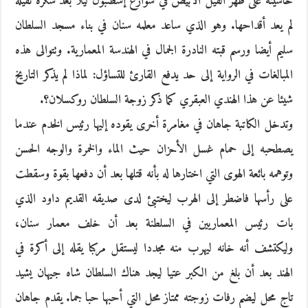
حاشيته على ظهر الفيل الأبيض في شوارع إسطنبول ليلا بعد سكرة ثقيلة
لم يعد أقداحها. وهو الذي ساعد معلمه سنان في بناء مسجد السلطان
سليم أيضا ورسم قبته النادرة الجمال في الهندسة المعمارية. وتتوالى هذه
المبالغات في الرواية إلى حد يدفع القارئ للتساؤل: لماذا لم يذكر التاريخ
شيئا عن هذا الهندي العبقري كما ذكر زوجة السلطان روكسلان؟.
وتدخل الكاتبة جاهان في مغامرة أخرى يقوده إليها رئيس الخدم عندما
يصطحبه إلى حمام غسل الأحزان حيث الماء والخمرة والوجه الحسن
وتوهمه بائعة الهوى التي اختارها له بأنه قتلها بعد أن دفعها بقوة وسقطت
على رأسها فاضطر إلى الهرب ليختبئ لدى صديقه القديم داود الذي
بات رئيس المعماريين في السلطنة بعد أن خلف معمار سنان،
وليكتشف أنه خانه ليهرب منه مجددا ليستقل مركبا يقله إلى أكرة في
الهند بعد أن بلغ من الكبر عتيا ليجد هناك السلطان شاه جيهان يشيد
تاج محل ليضم رفات زوجته ممتاز محل التي أحبها حبا جما. يقدم جاهان