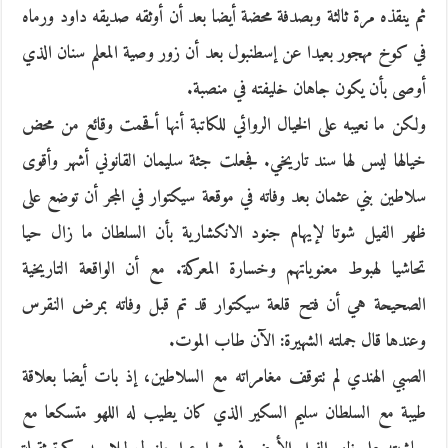
ثم ينقذه مرة ثالثة وبصدفة محضة أيضا بعد أن أوثقه صديقه داود ورماه
في كوخ مهجور بعيدا عن إسطنبول بعد أن زور وصية المعلم سنان الذي
أوصى بأن يكون جاهان خليفته في منصبة.
ولكن ما نعيبه على الخيال الروائي للكاتبة أنها أقحمت وقائع من محض
خيالها ليس لها سند تاريخي. فجعلت جثة سليمان القانوني أشهر وأقوى
سلاطين بني عثمان بعد وفاته في موقعة سيكتوار في المجر أن توضع على
ظهر الفيل شوتا لإيهام جنود الانكشارية بأن السلطان ما زال حيا
تحاشيا لهبوط معنوياتهم وخسارة المعركة. مع أن الواقعة التاريخية
الصحيحة هي أن فتح قلعة سيكتوار قد تم قبل وفاته بمرض النقرس
وعندها قال جملته الشهيرة: الآن طاب الموت.
الصبي الهندي لم تتوقف مغامراته مع السلاطين، إذ بات أيضا بعلاقة
طيبة مع السلطان سليم السكير الذي كان يطيب له اللهو متسكعا مع