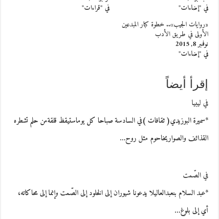
في "إضاءات"
في "قراءات"
«روايات الجيب».. خطوة كبار المبدعين
الأولى في طريق الأدب
نوفمبر 8, 2015
في "إضاءات"
إقرأ أيضاً
في ليبيا
*سميرة البوزيدي( ثقافات )في السادسة صباحا كل يوماستيقظ قلقةمن حلم تشطره
القذائف والصواريخاحوم مثل روح…
في الصّمت
*عبد السلام بنعبدالعاليلا يدعونا شيوران إلى الخلود إلى الصّمت وإنما إلى محاكاته،
أي إلى بلوغ…