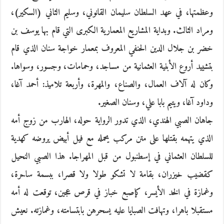
وعظمتها، في عهد السلطان سليمان القانوني، وسليم الثاني (السكير)،
ومراد الثالث. وبداية المشاريع المعمارية الكبرى التي قام بها يوسف بن
خضر بن جلال الدين الحنفي المعروف بمعمار خواجة سنان الذي قام
بتشييد أروع الأبنية العثمانية من مساجد، وحمامات، وجسور، وسواها.
وكان له آلاف العمال، والصناع، والمهرة، وأربعة تلاميذ: أحمد آغا،
وداود آغا، ويتيم بابا علي، وسنان الصغير.
جاهان الصبي الهندي، الذي تدور الرواية حوله، الهارب من زوج أمه
الذي يتهمه بقتلها على متن مركب يحمله مع فيل أبيض يروضه كهدية
للسلطان العثماني في إسطنبول من قبل المهراجا. هذا الصبي النحيل
كقضيب خيزران، بقامة لا تشكو طولا ولا قصرا، ببسمة ساحرة،
وغمازة في الخد الأيسر، كإصبع خباز في قرص عجين، توقعت له أمه
مستقبلا باهرا، وتهافت الصبايا عليه يسحرهن بابتسامته، وغمازته. نعيش