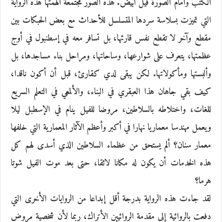
الكتب وأمام الصورة فيل أبيض. هذه الصور مجتمعة ألهمتها هذه الرواية
التي تميزت بسلاسة سردها المتسلسل للأحداث مع بعض الحبكات بين
مقطع وآخر لا تقطع نفس قارئها، بل تسافر معه في إسطنبول في أوج
عظمتها، يتعرف على شوارعها، وساحاتها، ومراحل بناء مساجدها، بل
وألبستها ومأكولاتها. لكن يبقى لدي كقارئ، قبل أن أكون ناقدا،
كيف بقي جاهان هذا العبقري في البناء، والألمعي في التعلم السريع
للغات، واختلاطه بالسلاطين، مروضا للفيل ينام في الإسطبل ليلا
ويعمل مهندسا معماريا نهارا في أكبر وأعظم الآثار المعمارية التي خلفها
معمار سنان؟ ألم يستحق من عظماء السلاطين الذي أسدى لهم كل
هذه الخدمات أن يكون له مكانا لائقا، حتى بعد موت الفيل شوتا
هرما؟
لقد جاءت هذه الرواية بدرجة أقل إبداعا من الروايات الأخرى التي
دفعت بالروائية إلى مقدمة الروائيين الأتراك، ربما لأن شخصية مروض