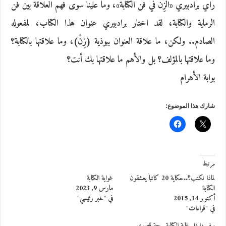
راي برادبيري «الزِّنْ في فن الكتابة»، وما علينا سوى فهم العلاقة بين فن
الرماية والكتابة، لقد اختار برادبيري عنوان هذا الكتاب، لمفعوله
الصادم.. ولكن، ما علاقة العنوان ببوذية (زِنْ)، وما علاقتها بالكتابة؟
وما علاقتها بالمؤلف؟ بل والأهم ما علاقتها بك أنت؟
بوابة الأهرام
شارك هذا الموضوع:
مرتبط
لماذا نكتب؟..حكاية 20 كاتباً يعشقون
غواية الكتابة
الكتابة
مارس 9, 2023
أكتوبر 14, 2015
في "خبر رئيسي"
في "قراءات"
سفر داخل غابة الكتابة ببهجة قصوى