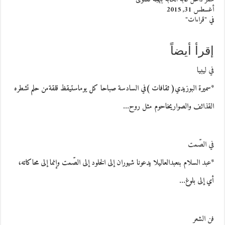
أغسطس 31, 2015
في "قراءات"
إقرأ أيضاً
في ليبيا
*سميرة البوزيدي( ثقافات )في السادسة صباحا كل يوماستيقظ قلقةمن حلم تشطره
القذائف والصواريخاحوم مثل روح…
في الصّمت
*عبد السلام بنعبدالعاليلا يدعونا شيوران إلى الخلود إلى الصّمت وإنما إلى محاكاته،
أي إلى بلوغ…
فن الشعر