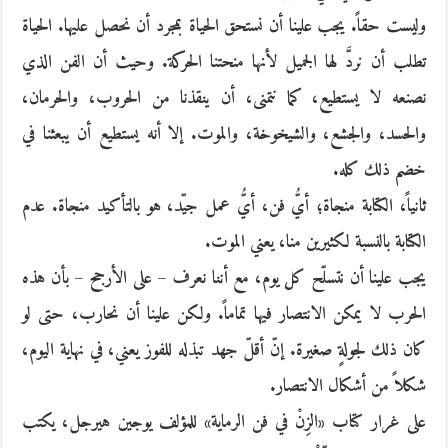
وليست حقاً. يجب علينا أن نستحق الحياة بمجرد أن نحصل عليها. الحياة
تطلب أن نردَّ لها الجميل لأنها منحتنا الحركة. وحيث أن الفن الذي
نصنعه لا يستطيع، كما نتمنى، أن ينقذنا من الحروب، والحرمان،
والحسد، والجشع، والشيخوخة، والموت. إلا أنه يستطيع أن يبعثنا في
خضم ذلك كله.
ثانياً، الكتابة منجاة؛ أيُّ فن، أيُّ عمل جيّد، هو بالتأكيد منجاة. عدم
الكتابة بالنسبة لكثيرين منا، يعني الموت.
يجب علينا أن نتسلّح كل يوم، مع أننا نعرف – على الأرجح – بأن هذه
الحرب لا يمكن الانتصار فيها تماماً. ولكن علينا أن نحارب، حتى لو
كان ذلك لجولةٍ صغيرة. إنّ أقلّ جهد تبذله للفوز يعني، في نهاية اليوم،
شكلاً من أشكال الانتصار.
على غرار كتاب «الزِنْ في فن الرماية» للمؤلف يوجين هيرجل، يكتب