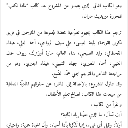
وهو الكتاب الثاني الذي يصدر عن المشروع بعد كتاب “لماذا نكتب”
للمحررة ميريديث ماران.
ترجم هذا الكتاب بجهودٍ تطوّعية محضة لمجموعة من المترجمين في فريق
تكوين للترجمة؛ بثينة العيسى، علي سيف الرواحي، أحمد العلي، هيفاء
القحطاني، وليد الصبحي، نداء الغانم، سارة أوزترك، ريوف خالد
العتيبي، أسماء المطيري، جهاد الشبيني، هيفاء الجبري. وهو من
مراجعة الشاعر والمترجم اليمني محمّد الضّبع.
وقد تنازل المشروع، بالإضافة إلى الناشر، عن حقوقهم الماديّة الصافية
من مبيعات هذا الكتاب، لصالح تعليم الأطفال.
و نقرأ من الكتاب :
أنت تسأل، ما الذي تعلّمنا إياه الكتابة؟
أولاً، وقبل أي شيء، إنها تُذكرنا بأننا أحياء، وأن الحياة هدية، وامتياز،