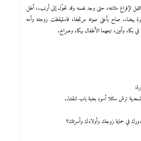
لليل لإفراغ مثانته، حتى وجد نفسه وقد تحوّل إلى أرنب.، أطل
ة بيضاء. صاح بأعلى صوته مرتجفا، فاستيقظت زوجته وأمه
ا في بكاء وأنين، تبعهما الأطفال ببكاء وصراخ.
رة:
سعدية ترش سائلا أسود بعتبة باب شقتنا..
 دورك في حماية زوجك وأولادك وأسرتك؟