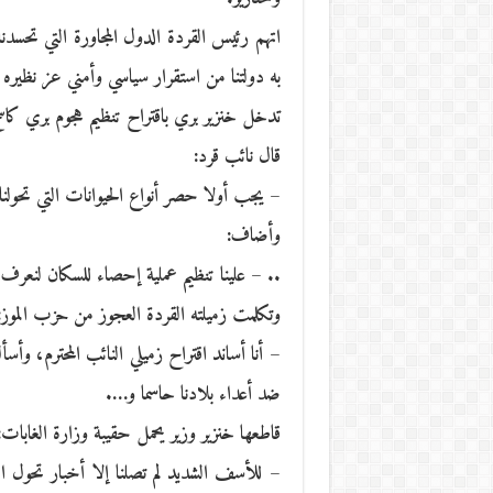
اتهم رئيس القردة الدول المجاورة التي تحسدنا
به دولتنا من استقرار سياسي وأمني عز نظيره ف
تدخل خنزير بري باقتراح تنظيم هجوم بري كاسح
قال نائب قرد:
– يجب أولا حصر أنواع الحيوانات التي تحولنا إ
وأضاف:
.. – علينا تنظيم عملية إحصاء للسكان لنعرف
وتكلمت زميلته القردة العجوز من حزب الموز:
– أنا أساند اقتراح زميلي النائب المحترم، و
ضد أعداء بلادنا حاسما و….
قاطعها خنزير وزير يحمل حقيبة وزارة الغابات:
– للأسف الشديد لم تصلنا إلا أخبار تحول ا