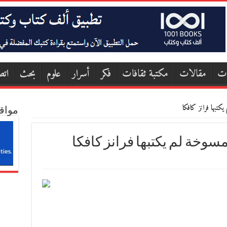
ات
مقالات
مكتبة ثقافات
فكر
أسرار
علوم
بحث
اتص
كتبها فرانز كافكا
مواق
مسوخة لم يكتبها فرانز كافكا