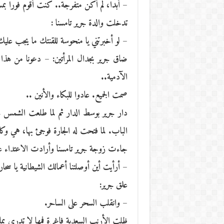
– أبدا، لم أكن متفرجة.. كنت أقوم فورا ب
تدخلت والدة جرير تامسنا :
– لو أخبرتني يا منحوسة للقنتك ما يجب عليك 
ضاق جرير بجدال المرأتين: – دعونا من هذا ا
الآدمية..
صمت الجميع. عادوا للبكاء والأنين ..
دار جرير بوسط الدار ثم لما طلعت الشمس
الباب. لما فتحت له الجارة فوجئ بها، هي وكام
جاءت زوجة جرير تامسنا وأرادت الاعتداء عل
– أرأيت أين أوصلتنا أعمالك الشيطانية يا سحار
علق جرير:
– وانقلب السحر على الساحر.
ظلت الأرنب السعدية فاغرة فمها لا تدري بما