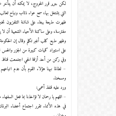
لكن جرير قرر الخروج، لا يمكنه أن يتأخر ع
التي يشتغل بها، سمع عواء ذئاب ونباح ثعالب، 
ظهرت مذيعة ببغاء على شاشة التلفزيون تخبر 
مفترسة، وعلى ساكنة الأحياء الشعبية أن لا ي
وظهر مذيع كلب أغبر تكلم وقال إن الحكومة،
على استيراد كميات كبيرة من الجزر والخس لتوف
وفي ركن من أحد أزقة الحي اجتمعت قنافذ م
– لطالما نبهنا هؤلاء القوم بأن عدم اتباع
ومسخنا.
ورد عليه قنفذ أعمى:
– اللهم يا رحمان لا تؤاخذنا بما فعل السفهاء م
في هذه الأثناء تقرر اجتماع أعضاء البرلمان
وخنازير.