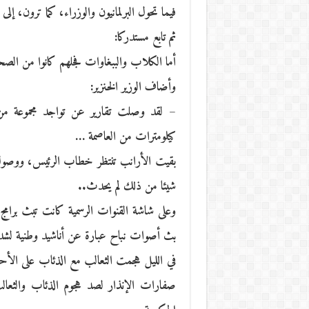
فيما تحول البرلمانيون والوزراء، كما ترون، إلى
ثم تابع مستدركا:
أما الكلاب والببغاوات فجلهم كانوا من الصحا
وأضاف الوزير الخنزير:
– لقد وصلت تقارير عن تواجد مجموعة من 
كيلومترات من العاصمة …
بقيت الأرانب تنتظر خطاب الرئيس، ووصول
شيئا من ذلك لم يحدث..
وعلى شاشة القنوات الرسمية كانت تبث برامج ح
بث أصوات نباح عبارة عن أناشيد وطنية لشد
في الليل هجمت الثعالب مع الذئاب على الأحيا
صفارات الإنذار لصد هجوم الذئاب والثعال