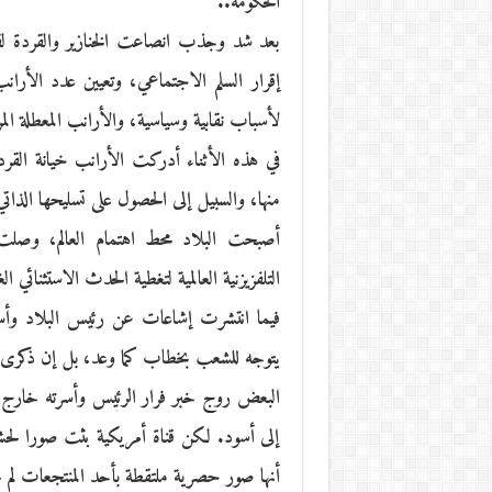
الحكومة..
بعد شد وجذب انصاعت الخنازير والقردة ل
إقرار السلم الاجتماعي، وتعيين عدد الأرانب
لأسباب نقابية وسياسية، والأرانب المعطلة المر
في هذه الأثناء أدركت الأرانب خيانة القرد
منها، والسبيل إلى الحصول على تسليحها الذاتي
أصبحت البلاد محط اهتمام العالم، وصلت 
التلفزيزنية العالمية لتغطية الحدث الاستثنائي ا
فيما انتشرت إشاعات عن رئيس البلاد وأسرت
يتوجه للشعب بخطاب كما وعد، بل إن ذكرى
البعض روج خبر فرار الرئيس وأسرته خارج البل
إلى أسود. لكن قناة أمريكية بثت صورا لح
أنها صور حصرية ملتقطة بأحد المنتجعات لم تح