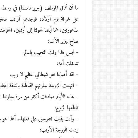
ما أن أفاق الموظف (جرير تامسنا) في وسط ا
على غرفة نوم أولاده فوجدهم أرانب صغير
مذعورتين، هما أيضا تحولتا إلى أرنبين. انخرطت
صاح جرير الأب:
– ليس هذا وقت النحيب ياعالم
تدخلت أمه:
– لقد أصابنا سحر شيطاني عظيم لا ريب
– اتهمت الزوجة جارتهم القاطنة بالشقة المجاو
– هذه الأيام صادفت أكثر من مرة جارتنا ال
قاطعها الزوج:
– وأنت بقيت تتفرجين على فعلها.. أهذا هو
ردت الزوجة الأرنب: