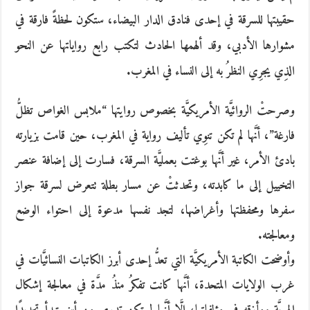
حقيبتها للسرقة في إحدى فنادق الدار البيضاء، ستكون لحظةً فارقة في
مشوارها الأدبي، وقد ألهمها الحادث لتكتب رابع رواياتها عن النحو
الذِي يجرِي النظرُ به إلى النساء في المغرب.
وصرحتْ الروائيَّة الأمريكيَّة بخصوص روايتها “ملابس الغواص تظلُّ
فارغة”، أنَّها لم تكن تنوِي تأليف رواية في المغرب، حين قامت بزيارته
بادئ الأمر، غير أنَّها بوغتت بعمليَّة السرقة، فسارت إلى إضافة عنصر
التخييل إلى ما كابدته، وتحدثتْ عن مسار بطلة تتعرض لسرقة جواز
سفرها ومحفظتها وأغراضها، لتجد نفسها مدعوة إلى احتواء الوضع
ومعالجته.
وأوضحت الكاتبة الأمريكيَّة التي تعدُّ إحدى أبرز الكاتبات النسائيَّات في
غرب الولايات المتحدة، أنَّها كانت تفكرُ منذُ مدَّة في معالجة إشكال