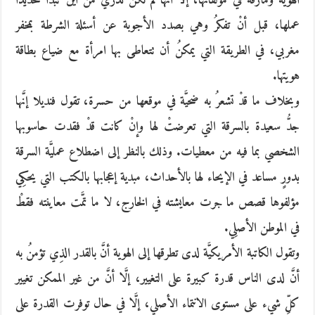
الهويَّة ومأزقه في مؤلفاتها، إلَّا أنَّها لم تكن تدري من أين تبدأ تحديدًا
عملها، قبل أنْ تفكرُ وهي بصدد الأجوبة عن أسئلة الشرطة بمخفر
مغربي، في الطريقة التي يمكنُ أن تتعاطى بها امرأة مع ضياع بطاقة
هويتها.
وبخلاف ما قدْ تشعرُ به ضحيَّة في موقعها من حسرة، تقول فنديلا إنَّها
جدُّ سعيدة بالسرقة التي تعرضتْ لها وإنْ كانت قدْ فقدت حاسوبها
الشخصي بما فيه من معطيات. وذلك بالنظر إلى اضطلاع عمليَّة السرقة
بدورٍ مساعد في الإيحاء لها بالأحداث، مبدية إعجابها بالكتب التي يحكِي
مؤلفوها قصص ما جرت معايشته في الخارج، لا ما تمَّت معاينته فقطْ
في الموطن الأصلِي.
وتقول الكاتبة الأمريكيَّة لدى تطرقها إلى الهوية أنَّ بالقدر الذِي تؤمنُ به
أنَّ لدى الناس قدرة كبيرة على التغيير، إلَّا أنَّ من غير الممكن تغيير
كلِّ شيء على مستوى الانتماء الأصلي، إلَّا في حال توفرت القدرة على