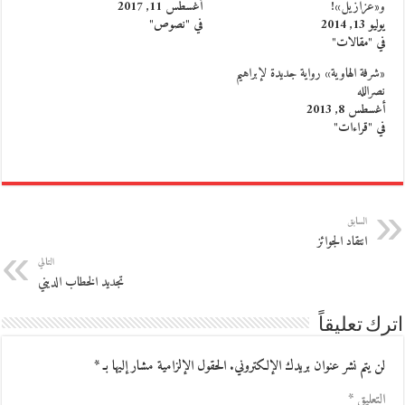
و«عزازيل»!
أغسطس 11, 2017
يوليو 13, 2014
في "نصوص"
في "مقالات"
«شرفة الهاوية» رواية جديدة لإبراهيم
نصرالله
أغسطس 8, 2013
في "قراءات"
السابق
انتقاد الجوائز
التالي
تجديد الخطاب الديني
اترك تعليقاً
لن يتم نشر عنوان بريدك الإلكتروني.
الحقول الإلزامية مشار إليها بـ
*
التعليق
*