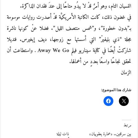
النسيان التام، وهو أمرٌ قدْ لا يبدُو متاحًا إلى عندَ فقدان الذاكرة.
في غضون ذلك، كانت الكاتبة الأمريكيَّة قدْ أصدرت روايات موسومة
بـ”بدون خطورة”، و”شمس منتصف الليل”. فضلا عنْ كونها ناشرة
مجلة “ذي بليفيرْ” التي أسستها مع زوجها، ديف إيغيرس. فنديلا
شاركتْ أيضًا في كتاية سيناريو فيلم Away We Go . واستطاعت أن
تحقق نجاحًا واسعًا بعددٍ من أعمالها.
الزمان
شارك هذا الموضوع:
مرتبط
بين سرقتين.. «عمارة يعقوبيان»
ذات ليلة