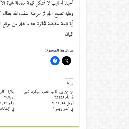
أحياناً أساليب لا تشكل قيمة مضافة للحياة ال
وعليه تصبح الجوائز عرضة للنقد، نقد يطال كل ج
أية قيمة حقيقية للجائزة عندما تقلد من موقع 
البيان
شارك هذا الموضوع:
مرتبط
مَنْ مِن بين كُتّاب عصرنا سيكون شهيرا
جائزة ‘كتار
في عام 2123؟
الروائية؟
أبريل 14, 2023
نوفمبر 17, 2016
في "خبر رئيسي"
في "إضاءا