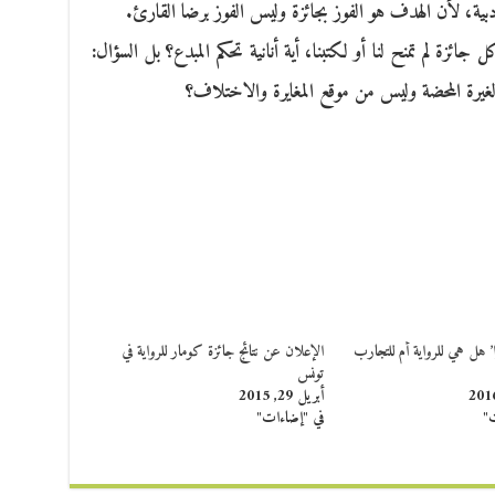
أدبية، لأن الهدف هو الفوز بجائزة وليس الفوز برضا القارئ.
ائزة لم تمنح لنا أو لكتبنا، أية أنانية تحكم المبدع؟ بل السؤال:
الغيرة المحضة وليس من موقع المغايرة والاختلاف؟
ا’ هل هي للرواية أم للتجارب
الإعلان عن نتائج جائزة كومار للرواية في
تونس
أبريل 29, 2015
ت"
في "إضاءات"