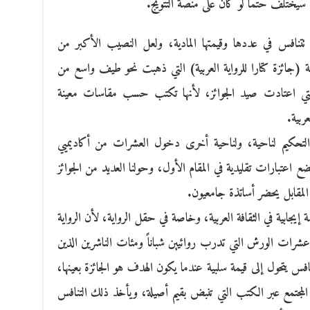
سيختلف حتماً لو كان على منصة التتويج.
ت تتنافس في عددها وقيمتها المادية، ولعل النصيب الأكبر من
 (جائزة كتارا للرواية العربية) التي ذهبت نحو طيف واسع من
 التي اعتادت صيد الجوائز، لأنها تكتب حسب مقاسات معينة
ربية.
لتحكيم لناحية، ولناحية أخرى دخول العشرات من أكاديميي
تضع اعتبارات تقليدية في المقام الأول، وحولنا العديد من الجوائز
المقابل يحضر أساتذة جامعيون.
ة إيجابية في الثقافة العربية، وخاصة في حقل الرواية، لأن الرواية
 عشرات الورش التي تدرب روائيين شباناً ومئات الناشرين الذين
نافس يتحول إلى قيمة سلبية عندما يكون الهدف هو الجائزة بعينها،
ي المجتمع عبر الكتب التي تنبض بقيم أصيلة، ويأخذ ذلك التنافس