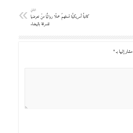
التالي
كاتبةٌ أمريكيَّة تستلهمُ عملًا روائيًّا منْ تعرضها
للسرقة بالبيضاء
مشار إليها بـ
*