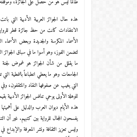
طالما ليس هو من حصل على الجائزة، وموقفه 
هذه حال الجوائز العربية الأدبية التي بات
الانتقادات كانت من حظ جائزة قطر للرواية
الأسماء المكرسة والجديدة وبعض الأسماء
لتضمن الفوز، وهو أسوا ما في سباق الجوائز الع
ما يقلل من شأن الجوائز هو غموض لجنة ا
الجامعات وهو ما يعطي انطباعاً بالنمطية التي 
التي يغيب عن صفوفها النقاد والمثقفون، وفي 
للوهلة الأولى يوحي تنافس الجوائز الأدبية بقيم
هذه الأيام ديوان العرب والدليل على أهميتها
يفسحون المجال للرواية بين كتبهم. غير أن الت
وليس تعزيز الثقافة ونشر المعرفة والإبداع ف