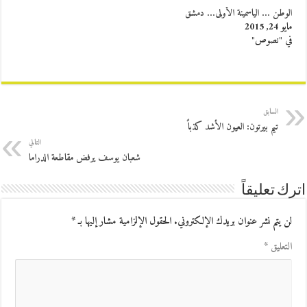
الوطن … الياسمينة الأولى… دمشق
مايو 24, 2015
في "نصوص"
السابق
تيم بيرتون: العيون الأشد كذباً
التالي
شعبان يوسف يرفض مقاطعة الدراما
اترك تعليقاً
لن يتم نشر عنوان بريدك الإلكتروني.
الحقول الإلزامية مشار إليها بـ
*
التعليق
*