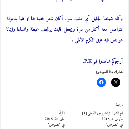
وأفاد شيخنا الجليل أي مشهد سواء أكان شعرا قصة فنا او فلما يدعوك
للتواصل معه أكثر من مرة ويجعل قلبك يرتجف غبطة واتساعا وايمانا
هو نص فيه عبق الكرم الالهي .
أرجوكم شاهدوا فلم P.K.
شارك هذا الموضوع:
مرتبط
أم الشهيد تواضروس القبطي(1)
المرآة
مارس 4, 2015
يناير 21, 2015
في "نصوص"
في "نصوص"