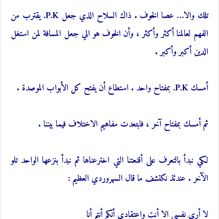
تلك والا… عصا الخوف . ذاك السلاح الذي جعل P.K. يقترب من
الفهم لعالمنا أكثر وأكثر ، وأن الخوف هو الي جعل المسافة لمن استغل
الدين أكبر وأكبر .
أمسك P.K. بمفتاح واحد . استطاع أن يفتح كل الأبواب الموصدة .
ثم أمسك بمفتاح آخر ، فابتعدت مفاهيم الاختلاف فيما بيننا .
لكي نبدأ بالتعرف على أقنعتنا التي اخترعناها ثم نبدأ بنزعها الواحد تلو
الآخر . عندئذ نكتشف ما قال السهروردي العظيم :
لا أرى نفسي الا أنت واعتقادي أنكم أنتم أنا