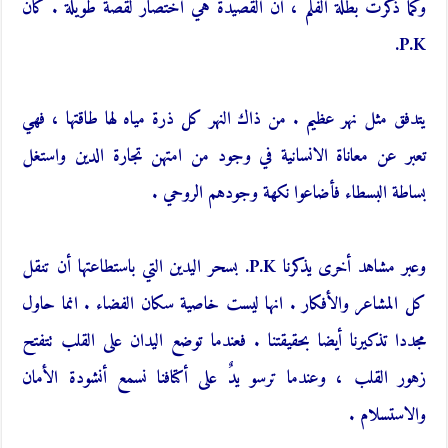
وكما ذكرت بطلة الفلم ، ان القصيدة هي اختصار لقصة طويلة . كان
P.K.
يتدفق مثل نهر عظيم . من ذاك النهر كل ذرة مياه لها طاقتها ، فهي
تعبر عن معاناة الانسانية في وجود من امتهن تجارة الدين واستغل
بساطة البسطاء فأضاعوا نكهة وجودهم الروحي .
وعبر مشاهد أخرى يذكرنا P.K. بسحر اليدين التي باستطاعتها أن تنقل
كل المشاعر والأفكار . انها ليست خاصية سكان الفضاء . انما حاول
مجددا تذكيرنا أيضا بحقيقتنا . فعندما توضع اليدان على القلب تتفتح
زهور القلب ، وعندما ترسو يدٌ على أكتافنا نسمع أنشودة الأمان
والاستسلام .