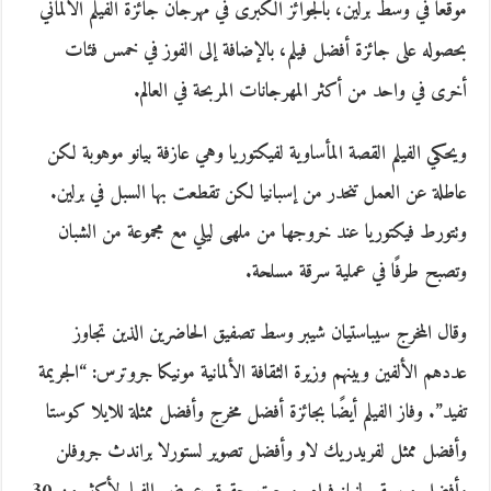
موقعًا في وسط برلين، بالجوائز الكبرى في مهرجان جائزة الفيلم الألماني
بحصوله على جائزة أفضل فيلم، بالإضافة إلى الفوز في خمس فئات
أخرى في واحد من أكثر المهرجانات المربحة في العالم.
ويحكي الفيلم القصة المأساوية لفيكتوريا وهي عازفة بيانو موهوبة لكن
عاطلة عن العمل تنحدر من إسبانيا لكن تقطعت بها السبل في برلين.
وتتورط فيكتوريا عند خروجها من ملهى ليلي مع مجموعة من الشبان
وتصبح طرفًا في عملية سرقة مسلحة.
وقال المخرج سيباستيان شيبر وسط تصفيق الحاضرين الذين تجاوز
عددهم الألفين وبينهم وزيرة الثقافة الألمانية مونيكا جروترس: “الجريمة
تفيد”. وفاز الفيلم أيضًا بجائزة أفضل مخرج وأفضل ممثلة للايلا كوستا
وأفضل ممثل لفريدريك لاو وأفضل تصوير لستورلا براندث جروفلن