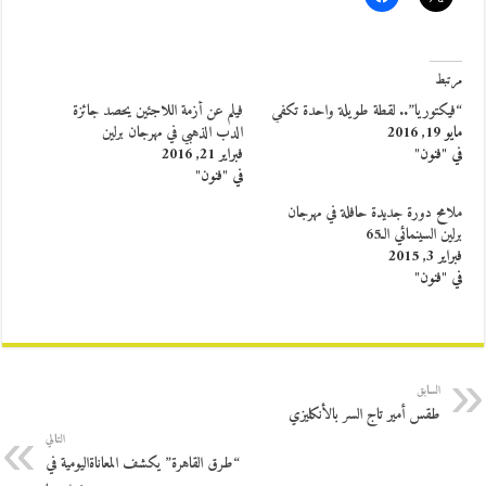
مرتبط
“فيكتوريا”.. لقطة طويلة واحدة تكفي
فيلم عن أزمة اللاجئين يحصد جائزة
مايو 19, 2016
الدب الذهبي في مهرجان برلين
في "فنون"
فبراير 21, 2016
في "فنون"
ملامح دورة جديدة حافلة في مهرجان
برلين السينمائي الـ65
فبراير 3, 2015
في "فنون"
السابق
طقس أمير تاج السر بالأنكليزي
التالي
“طرق القاهرة” يكشف المعاناةاليومية في