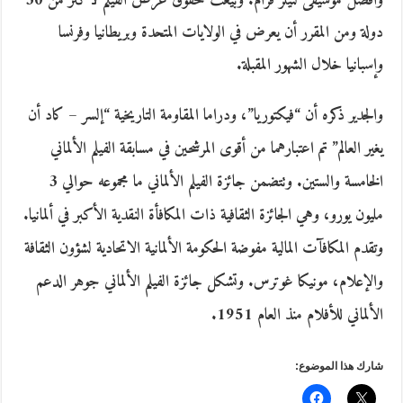
وأفضل موسيقى لنيلز فرام. وبيعت حقوق عرض الفيلم لأكثر من 30
دولة ومن المقرر أن يعرض في الولايات المتحدة وبريطانيا وفرنسا
وإسبانيا خلال الشهور المقبلة.
والجدير ذكره أن “فيكتوريا”، ودراما المقاومة التاريخية “إلسر – كاد أن
يغير العالم” تم اعتبارهما من أقوى المرشحين في مسابقة الفيلم الألماني
الخامسة والستين. وتتضمن جائزة الفيلم الألماني ما مجموعه حوالي 3
مليون يورو، وهي الجائزة الثقافية ذات المكافأة النقدية الأكبر في ألمانيا.
وتقدم المكافآت المالية مفوضة الحكومة الألمانية الاتحادية لشؤون الثقافة
والإعلام، مونيكا غوترس. وتشكل جائزة الفيلم الألماني جوهر الدعم
الألماني للأفلام منذ العام 1951.
شارك هذا الموضوع: