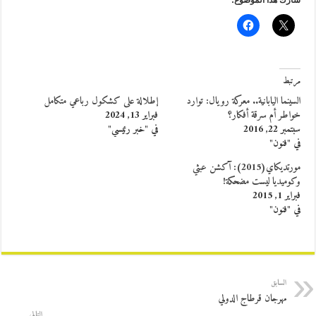
مرتبط
السينما اليابانية.. معركة رويال: توارد
إطلالة على كشكول رباعي متكامل
خواطر أم سرقة أفكار؟
فبراير 13, 2024
سبتمبر 22, 2016
في "خبر رئيسي"
في "فنون"
مورتديكاي(2015): آكشن عبثي
وكوميديا ليست مضحكة!
فبراير 1, 2015
في "فنون"
السابق
مهرجان قرطاج الدولي
التالي