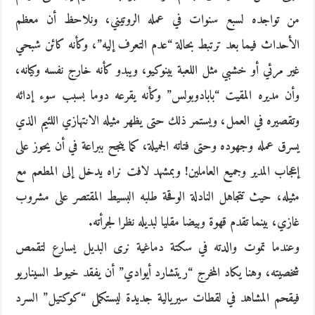
من تواجده لسبع سنوات في عمله الروتيني، ونلاحظ أن معظم
الأحداث فيما بعد ترتبط بحالة “عدم التعرف إليه”، وكأنه كائن شبحي
غير مرئي أو خشبي مثل اللعبة بينوكيو، ويبدو كأنه خارج نفسه وكيانه،
وأن مديره المقيت “بابادوبولس” وكأنه يقرعه دوما بسبب سوء إدائه
وتقصيره في العمل، ويستمر ذلك حتى يظهر مثيله الانتهازي اللئيم الذي
يسرق عمله وجهوده وحتى فتاته الجميلة، كما ينجح ببراعة في أن يحوز على
إعجاب المدير وجميع العاملين! وبمشهد لافت نراه يدخل إلى المطعم مع
مثيله، حيث تتجاهل النادلة الوقحة طلبه البسيط المقتصر على مشروب
غازي، بينما تقدم قهوة وبيضا مقليا لبديله نظرا لجرأته.
وعندما تموت والدته في سكتة دماغية نرى البديل يسارع لتقمص
شخصيته، وهنا يكاد المخرج “ريتشارد أيوادي” أن يفقد خيوط السيناريو
فيقحم المشاهد في لقطات سيريالية جديدة ليستكمل “كوكتيل” السرد