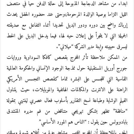
ابتداء من مشاهد الدجاجة المذبوحة إلى حالة الدفن حيا في منتصف
الليل التزاما بوصية الوالدة المرحومة؛وحتى عند حضوره الحفل يحدث
إرباك واضح بين دوره ودور البديل تحديدا أثناء التفاعل مع صديقته
الجميلة التي لا يتجرأ على إعلان حبه لها، فيما يدخل البديل على الخط
ليسرق حبيبته وإبنة مدير الشركة “ميلاني”.
من الممكن ملاحظة تأثر المخرج بقصص كافكا السوداوية وروايات
جورج أوريل المستقبلية حول نمذجة الوجود الإنساني والحكومة العالمية
القاسية التي تتجسس على البشر، تماما كقصص التجسس الأمريكي
الراهنة على الانترنت والمكالمات الهاتفية والموبايلات، حيث يتناول
الفيلم الوشاية وطباعة نسخ التقارير بأسلوب فعال عصري لينتهي بمقولة
“منافقة” تظهر بشكل تهريجي متناقض من فم مديره المتشدق
بابادوبولس حين يقول : “الناس هم المورد الأساسي”
الجدير بالملاحظة أن المخرج اقتبس مشاهد عدة من أفلام شهيرة وسلك