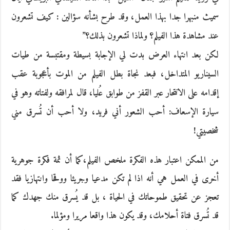
سميث منبهرا جدا بهذا العمل، وقد طرح بشأنه سؤالين : كيف تشعرون
عند مشاهدة هذا الفيلم؟ ولماذا تشعرون بذلك؟”
لكن بعد انتهاء العرض بدت لي الإجابة بسيطة ومقتبسة من طيات
السيناريو المتداخل، فبعد نجاة بطل الفيلم من الموت بأعجوبة عقب
إقدامه على الانتحار عبر القفز من طوابق عُليا، قال لمرافقه ولفتاته وهو في
سيارة الإسعاف: أحب الشعور أني فريد، ولا أحب أن تُسرق مني
شخصيتي!
من الممكن اعتبار هذه الفكرة ملخص الفيلم،كما أن ثمة فكرة جوهرية
أخرى في العمل هي أنه اذا لم تكن مدعيا وجريئا ووقحا وانتهازيا فقد
تعجز عن تحقيق طموحاتك في الحياة ، بل قد يُسرق منك جهدك كما
قد تُسرق فتاة أحلامك، وقد يكون هذا واقعا مريرا ومؤلما.