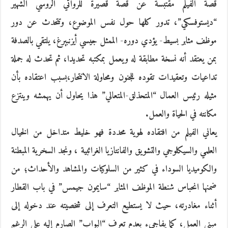
قصة الفيلم مقتبسة عن قصة قصيرة للروائي الروسي الشهير
“ديستوفسكي”، تدور كلها حول نفس الموضوع، وتتحدث عن دور
موظف مثابر بسيط- يؤدي دوره- الممثل جيسي أيزنبيرغ، يلتقي بالصدفة
بمن يعتقد أنه نسخة مطابقة له ويعمل بمكتبه تحديدا، ثم تحدث له جملة
تداعيات وتعقيدات تقوده للجنون ومحاولة الانتحار،بسبب اعتقاده بأن
مثيله رئيس العمال “المتحذلق-المتعالي” هذا يحاول أن يهمشه وينتزع
مكانته في الحياة والعمل.
يعاني الفيلم من افتقاده لهوية محددة فهو خليط متداخل من الخيال
العلمي والسيكلوجي والتشويق والفانتازيا الغرائبية ، ونجد السخرية المبطنة
والكوميديا السوداء في كثير من السلوكيات والمشاهد والأحداث؛ من
ضمنها انحباس شنطة الموظف المثابر “سايمون جيمس” في باب القطار
أثناء مغادرته، حيث لا يستطيع التعرف إلى شخصيته عند دخوله إلى
مبنى العمل، كما يفاجىء بعدم تعرف “البواب” الصارم إليه على الرغم