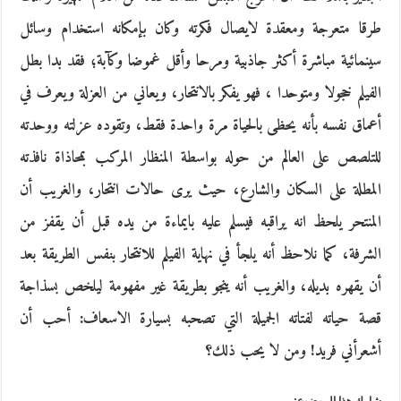
طرقا متعرجة ومعقدة لايصال فكرته وكان بإمكانه استخدام وسائل
سينمائية مباشرة أكثر جاذبية ومرحا وأقل غموضا وكآبة؛ فقد بدا بطل
الفيلم خجولا ومتوحدا ، فهو يفكر بالانتحار، ويعاني من العزلة ويعرف في
أعماق نفسه بأنه يحظى بالحياة مرة واحدة فقط، وتقوده عزلته ووحدته
للتلصص على العالم من حوله بواسطة المنظار المركب بمحاذاة نافذته
المطلة على السكان والشارع، حيث يرى حالات انتحار، والغريب أن
المنتحر يلحظ انه يراقبه فيسلم عليه بايماءة من يده قبل أن يقفز من
الشرفة، كما نلاحظ أنه يلجأ في نهاية الفيلم للانتحار بنفس الطريقة بعد
أن يقهره بديله، والغريب أنه ينجو بطريقة غير مفهومة ليلخص بسذاجة
قصة حياته لفتاته الجميلة التي تصحبه بسيارة الاسعاف: أحب أن
أشعرأني فريد! ومن لا يحب ذلك؟
شارك هذا الموضوع: