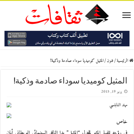
الرئيسية
/
فنون
/
المثيل كوميديا سوداء صادمة وذكية!
المثيل كوميديا سوداء صادمة وذكية!
يونيو 19, 2015
مهند النابلسي
خاص
في رؤيته للفيلم المثير للجدل “المثيل” بدا الناقد السينمائي البريطاني أيان