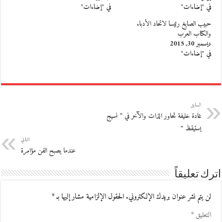
في "إضاءات"
في "إضاءات"
حبيب الصايغ رئيسا لاتحاد الأدباء
والكتاب العرب
ديسمبر 30, 2015
في "إضاءات"
السابق
غادة خليفة تحاور الذات والآخر في ” نسيج
يستيقظ “
التالي
عندما يصبح الفن مؤامرة
اترك تعليقاً
لن يتم نشر عنوان بريدك الإلكتروني.
الحقول الإلزامية مشار إليها بـ
*
التعليق
*