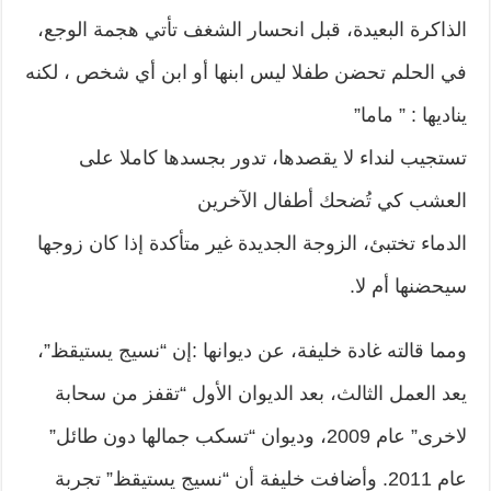
الذاكرة البعيدة، قبل انحسار الشغف تأتي هجمة الوجع،
في الحلم تحضن طفلا ليس ابنها أو ابن أي شخص ، لكنه
يناديها : ” ماما”
تستجيب لنداء لا يقصدها، تدور بجسدها كاملا على
العشب كي تُضحك أطفال الآخرين
الدماء تختبئ، الزوجة الجديدة غير متأكدة إذا كان زوجها
سيحضنها أم لا.
ومما قالته غادة خليفة، عن ديوانها :إن “نسيج يستيقظ”،
يعد العمل الثالث، بعد الديوان الأول “تقفز من سحابة
لاخرى” عام 2009، وديوان “تسكب جمالها دون طائل”
عام 2011. وأضافت خليفة أن “نسيج يستيقظ” تجربة