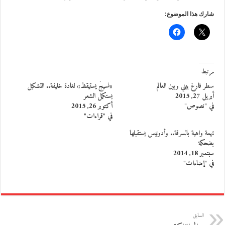
شارك هذا الموضوع:
مرتبط
سطر فارغ بيني وبين العالم
«نسيجٌ يستيقظ» لغادة خليفة.. التشكيل
أبريل 27, 2015
يستكمل الشعر
في "نصوص"
أكتوبر 26, 2015
في "قراءات"
تهمة واهية بالسرقة.. وأدونيس يستقبلها
بضحكة
سبتمبر 18, 2014
في "إضاءات"
السابق