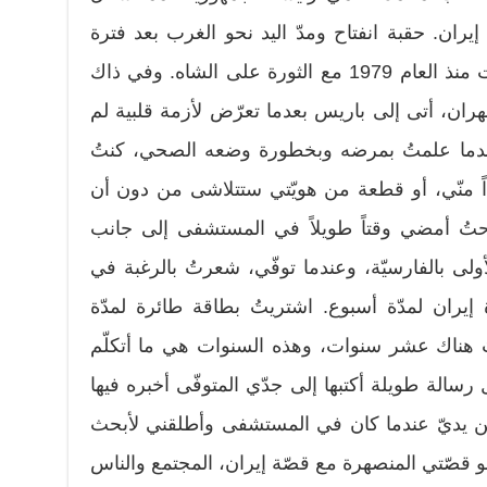
إيران. حقبة انفتاح ومدّ اليد نحو الغرب بعد فترة
طويلة من الانغلاق على الذات بدأت منذ العام 1979 مع الثورة على الشاه. وفي ذاك
طهران، أتى إلى باريس بعدما تعرّض لأزمة قلبية لم
وعندما علمتُ بمرضه وبخطورة وضعه الصحي، كنتُ
اً منّي، أو قطعة من هويّتي ستتلاشى من دون أن
رحتُ أمضي وقتاً طويلاً في المستشفى إلى جانب
ى بالفارسيّة، وعندما توفّي، شعرتُ بالرغبة في
إيران لمدّة أسبوع. اشتريتُ بطاقة طائرة لمدّة
ُ هناك عشر سنوات، وهذه السنوات هي ما أتكلّم
الة طويلة أكتبها إلى جدّي المتوفّى أخبره فيها
بين يديّ عندما كان في المستشفى وأطلقني لأبحث
هو قصّتي المنصهرة مع قصّة إيران، المجتمع والناس