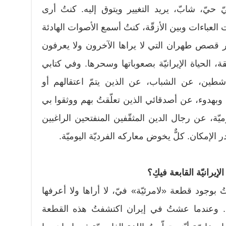
ّ حيّ، شابّ، يريد التغيير ويتوق إليه. كنتُ أرى
لعباءات وبين الأزقّة، كنتُ أسمع الأصوات الهادئة
بر قصص طهران التي لا يراها الآخرون ولا يعرفون
ة، الحياة الإيرانيّة بصعوباتها وسحرها. وفي كتابي
ناشطين، عن الشباب، عن الذين يتمّ اعتقالهم أو
وبهدوء، عن أصدقائي الذين تعلّقتُ بهم ووثقوا بي
ة، عن رجال الدين المثقّفين المنفتحين الراغبين
الإمكان. كلٌّ يخوض معاركه الفرديّة اليوميّة.
يرانيّة القابعة فيكِ؟
بوجود قطعة «لامرئيّة» فيّ، لا أراها ولا أعرفها
تي. وعندما عشتُ في إيران اكتشفتُ هذه القطعة