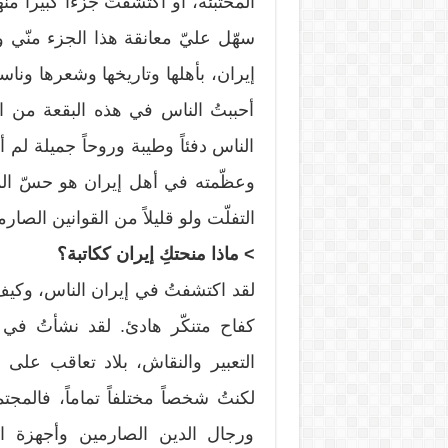
المختبئة، أو اكتشفتُ جزءاً كبيراً منه
سهّل عليّ معانقة هذا الجزء منّي وا
إيران، بأهلها وتاريخها وشعرها وناسه
أحببتُ الناس في هذه البقعة من ا
الناس دفئاً وطيبة وروحاً جميلة لم 
وعظّمته في أهل إيران هو حسّ الم
التفلّت ولو قليلاً من القوانين الصارم
> ماذا منحتكِ إيران ككاتبة؟
لقد اكتشفتُ في إيران الناس، وكيف
كفاح متنكّر هادئ. لقد نشأتُ في ف
التعبير والنقاش، بلاد تعاقب على ا
لكنتُ شخصاً مختلفاً تماماً، فالمج
ورجال الدين الصارمين وأجهزة ال