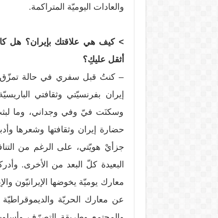
والعادات اليوميّة المتراكمة.
> كيف هي علاقتك بإيران؟ هل كانت أ
أثقل عليكِ؟
– كنتُ قبل سفري في حالة تمزّق د
إيران بفرنسيّتي وثقافتي الباريسيّ
وسكنَت فيّ وفي وجداني، وما لبث
حضارة إيران وثقافتها وشعرها وأدبه
جزأيْ هويّتي، على الرغم من التناف
البعيدة كلّ البعد من الأخرى. وأدرك
معارك يوميّة يخوضها الإيرانيّون وال
عن معارك الحريّة والديموقراطيّة
والمجتمع وطريقة التصرّف وأسلوب