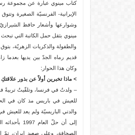
كتاب مينوي عبارة عن مجموعة رسائل 
الإيرانية- الفرنسيّة الصغيرة وتتوق
وشوارعها وأشعار حافظ الشيرازيّ ا
مينوي بثقل حمل الكاتبة التي تبحث عن
والطفولة والذكريات الزهريّة، بتوق 
قديم رماه الجدّ بين يديها بعدما ز
وكان هذا الحوار:
> ماذا تخبرين أولاً عن بذور علاقتكِ ب
– ولدتُ في فرنسا، وتلقّيتُ تربيةً ف
للعيش في باريس مذ كان في الحاد
والدتي الباريسيّة ولم يعد للعيش في 
إلى أن حلّ ال
الصحافة، وعلى صعيد إيران، تمّ ان