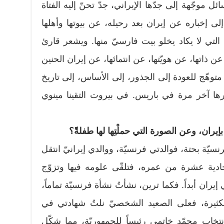
موجّهة إلى جدّها الإيراني، جدّ تحنّ إليه الفتاة
 إلى إخباره عن إيران بعد رحيله، عن بيوتها وأهلها
لتي لا يكاد يخلو بيت فارسيّ منها. ويشعر قارئ
 ذاتها، عن هويّتها، عن انتمائها، عن إيران الحنين
متوهّج للعودة إلى الجذور، إلى الأساس، إلى تاريخ
ارها آخر مرة في باريس. في بيروت التقينا مينوي
إيران، وعن الصورة التي حملْتِها لها طفلةًً؟
رنسيّة بحتة، فوالدتي فرنسيّة، ووالدي إيرانيّ انتقل
ية عشرة من عمره، فتلقّى علومه فيها وتزوّج
إيران أبداً. فكما ترين، نشأتُ نشأة فرنسيّة تماماً،
عام 1997 بأحداثه الكثيرة، فعلى الصعيد الشخصيّ نلتُ شهادتي في
تخاب محمّد خاتمي رئيساً للجمهوريّة، مما شكّل