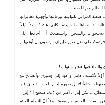
لنظام وجهاً لوجه.
 صعبة المراس بقوانينها ورقابتها وأجهزة مخابراتها
ظات لا أنساها ما حييت، لكنّني عشتُ أيضاً أيّاماً
والاستجواب والسجن، واستطعتُ أن أحافظ على
حرصتُ على نقل صورة إيران من دون أن أؤذيها أو
ن والبقاء فيها عشر سنوات؟
أوّلاً لأكتشف ذاتي وأعود إلى جذوري وأتصالح مع
هولة. وثانياً لأنقل صورة إيران لغربٍ لا يرى فيها
تطرّف، لكنّ إيران أكثر من ذلك. صحيح أنّ إيران
الساحة العالميّة، وصحيح أيضاً أنّ النظام القائم