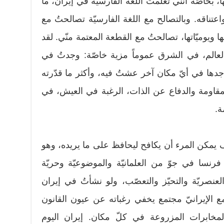
ا، بخاصّة أنّني تعلّمتُ اللغة الفارسيّة في إيران، ما
عتناقه. وبالتصالح مع اللغة الفارسيّة تصالحتُ مع
ا ويوميّاتها، تصالحتُ مع القطعة المعتمة منّي. لقد
لعالم، في الشرق عموماً مزية خاصّة: وجدتُ في
أجدها في أيّ مكان آخر عشتُ فيه، وأكثر ما قدّرته
قاومة والدفاع عن الذات، الرغبة في العيش، في
ة.
 يمكن المرء أن يكافح ليحافظ على ما يريده، وهو
رنسا في جوّ من العلمانيّة والموضوعيّة وحريّة
لعنصريّة والتحيّز والتعصّب، ولو نشأتُ في إيران
تمع الإيرانيّ مجتمع يخفي رغباته عن عيون القانون
مخابرات المزروعة في كلّ مكان. إيران اليوم