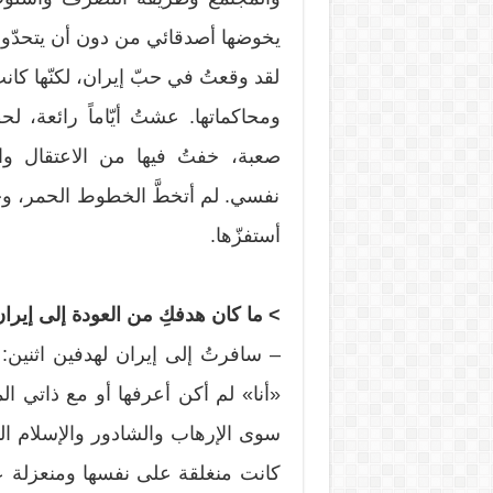
يخوضها أصدقائي من دون أن يتحدّوا ا
لقد وقعتُ في حبّ إيران، لكنّها كانت
ومحاكماتها. عشتُ أيّاماً رائعة، لح
صعبة، خفتُ فيها من الاعتقال 
نفسي. لم أتخطَّ الخطوط الحمر، و
أستفزّها.
> ما كان هدفكِ من العودة إلى إيرا
– سافرتُ إلى إيران لهدفين اثنين: 
«أنا» لم أكن أعرفها أو مع ذاتي المج
سوى الإرهاب والشادور والإسلام الم
كانت منغلقة على نفسها ومنعزلة عن 