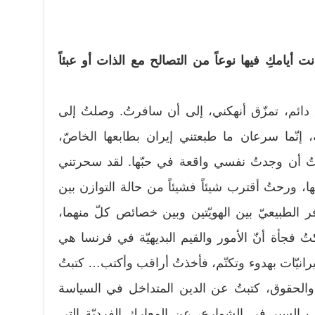
يامكِ فيها نوعاً من التصالح مع الذات أو عبئاً
ائم، تمزّق أنهكني، إلى أن سافرتُ. وصلتُ إلى
ة، إنّما سرعان ما طبعتني إيران بطابعها الخاصّ،
تُ أن وجدتُ نفسي واقعة في حبّها. لقد سحرتني
ا، ورحتُ أقترب شيئاً فشيئاً من حالة التوازن بين
ر الطبيعيّ بين الهويّتين وبين خصائص كلّ منهما،
تُ فجأة أنّ الأمور والقيم البديهيّة في فرنسا هي
إيرانيّات بهدوء وتكتّم، فأخذتُ أراقب وأكتب… كتبتُ
 والحقوق، كتبتُ عن الدين المتداخل في السياسة
 السير في الشوارع، عن المعارك الفرديّة التي