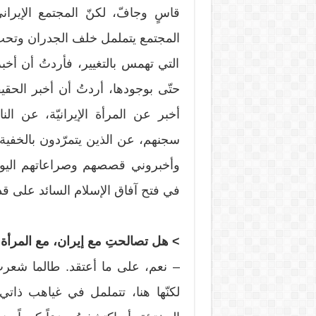
قاسٍ وجافّ، لكنّ المجتمع الإيراني
المجتمع يتململ خلف الجدران وتحت ا
التي تهمس بالتغيير، فأردتُ أن أخ
حتّى بوجودها، أردتُ أن أخبر الحقيق
أخبر عن المرأة الإيرانيّة، عن ال
سجنهم، عن الذين يتمرّدون بالخفية 
وأخبروني قصصهم وصراعاتهم اليوميّ
في فتح آفاق الإسلام السائد على قدر 
> هل تصالحتِ مع إيران، مع المرأة الإ
– نعم، على ما أعتقد. طالما شعرتُ 
لكنّها هنا، تتململ في غياهب ذا