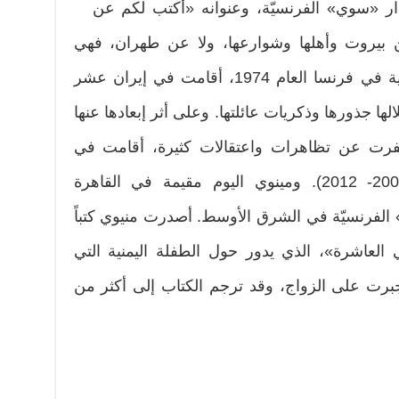
ار «سوي» الفرنسيّة، وعنوانه «أكتب لكم عن
بيروت وأهلها وشوارعها، ولا عن طهران، فهي
المولودة من أب إيراني وأم فرنسية في فرنسا العام 1974، أقامت في إيران عشر
، استعادت خلالها جذورها وذكريات عائلتها. وعلى أثر إبعادها عنها
أسفرت عن تظاهرات واعتقالات كثيرة، أقامت في
بيروت قرابة الخمس سنوات (2007- 2012). ومينوي اليوم مقيمة في القاهرة
 الفرنسيّة في الشرق الأوسط. أصدرت منيوي كتباً
ي العاشرة»، الذي يدور حول الطفلة اليمنية التي
برت على الزواج، وقد ترجم الكتاب إلى أكثر من