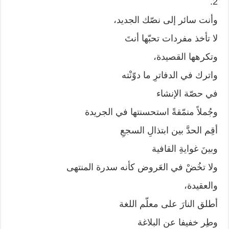
2.
وأنت سائر إلى نصّك الجديد،
لا تأخذ مفردات تحبّها أنتَ
وتكرهها القصيدة،
واترك في الدفاترِ ما دوّنْته
في حصّة الإنشاء
وجُملاً منمّقةً استحسنتها في الجريدة
أقِم الحدَّ بين ابتذالِ السجعِ
وبينَ غوايةِ القافية
ولا تخُضْ في العَروض كأنه سدرة المنتهى
والعقيدة،
أطلق النارَ على معلّم اللغة
وطِر خفيفا عن البلاغة