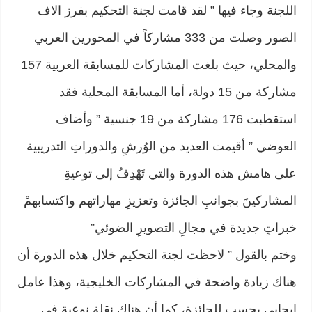
اللجنة وجاء فيها ” لقد قامت لجنة التحكيم بفرز الاف
الصور وصلت من 333 مشاركاً في المحورين العربي
والمحلي، حيث بلغت المشاركات للمسابقة العربية 157
مشاركة من 15 دولة، أما المسابقة المحلية فقد
استقطبت 176 مشاركة من 19 جنسية ” وأضاف
العوضي ” أقيمت العديد من الوُرشِ والدوراتِ التدريبية
على هامش هذه الدورة والتي تَهْدِفُ إلى توعيةِ
المشاركينَ بجوانبِ الجائزة وتعزيزِ مهاراتهم واكتسابهمْ
خبراتٍ جديدة في مجالِ التصويرِ الضوئي”
وختم بالقول ” لاحظت لجنة التحكيم خلال هذه الدورة أن
هناك زيادة واضحة في المشاركات الخليجية، وهذا عامل
إيجابي يحسب للجائزة، كما أن هناك نقلة نوعية في