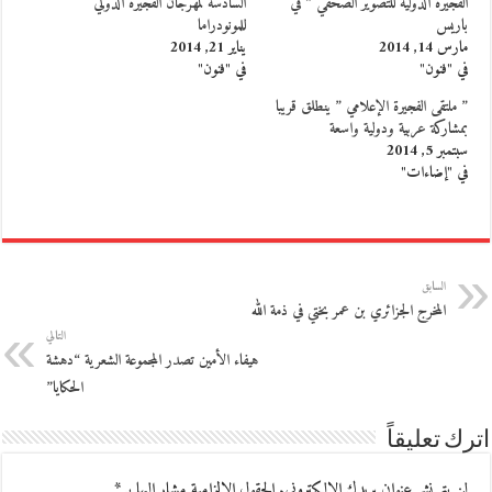
الفجيرة الدولية للتصوير الصحفي ” في
السادسة لمهرجان الفجيرة الدولي
باريس
للمونودراما
مارس 14, 2014
يناير 21, 2014
في "فنون"
في "فنون"
” ملتقى الفجيرة الإعلامي ” ينطلق قريبا
بمشاركة عربية ودولية واسعة
سبتمبر 5, 2014
في "إضاءات"
السابق
المخرج الجزائري بن عمر بختي في ذمة الله
التالي
هيفاء الأمين تصدر المجموعة الشعرية “دهشة
الحكايا”
اترك تعليقاً
لن يتم نشر عنوان بريدك الإلكتروني.
الحقول الإلزامية مشار إليها بـ
*