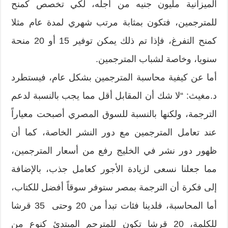
الميزانية مليون جنيه من أجله،‮ ‬لكي تخصص كمنح
للمترجمين،‮ ‬فتكون بمثابة مرتب شهري لمدة عام مثلا
كمنح التفرغ،‮ ‬فإذا تم ذلك يمكن توفير‮ ‬15‮ ‬أو‮ ‬20‮ ‬منحة
سنويا،‮ ‬وخاصة لشباب المترجمين‮.‬
أما عن كيفية محاسبة المترجمين بشكل عام،‮ ‬فيستطرد
د.مغيث‮: “‬لا شك أن المقابل أقل مما يجب بالنسبة لدعم
‬عند تعامل المترجمين مع دور النشر الخاصة،‮ ‬كما أن
‬مما جعلنا نسعى لزيادة الأجور كعامل جذب،‮ ‬بالإضافة
‬أما المحاسبة،‮ ‬فلدينا فئات تبدأ من‮ ‬20‮ ‬وحتى ‮ ‬35‮ ‬قرشا
للكلمة،‮ ‬20‮ ‬قرشا تكون للمترجم المبتدئ كنوع من