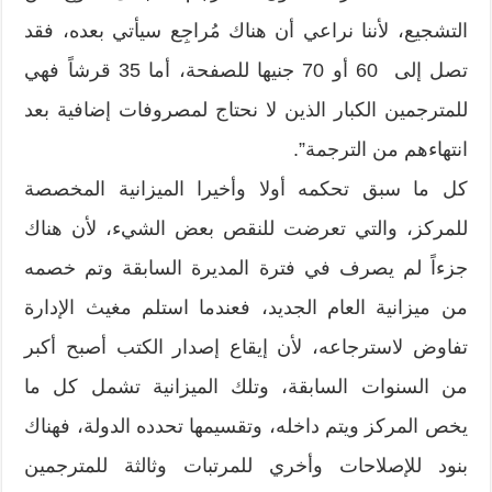
التشجيع،‮ ‬لأننا نراعي أن هناك مُراجِع سيأتي بعده،‮ ‬فقد
تصل إلى ‮ ‬60‮ ‬أو‮ ‬70‮ ‬جنيها للصفحة،‮ ‬أما‮ ‬35‮ ‬قرشاً‮ ‬فهي
للمترجمين الكبار الذين لا نحتاج لمصروفات إضافية بعد
انتهاءهم من الترجمة‮”.‬
كل ما سبق تحكمه أولا وأخيرا الميزانية المخصصة
للمركز،‮ ‬والتي تعرضت للنقص بعض الشيء،‮ ‬لأن هناك
جزءاً‮ ‬لم يصرف في فترة المديرة السابقة وتم خصمه
من ميزانية العام الجديد،‮ ‬فعندما استلم مغيث الإدارة
تفاوض لاسترجاعه،‮ ‬لأن إيقاع إصدار الكتب أصبح أكبر
من السنوات السابقة،‮ ‬وتلك الميزانية تشمل كل ما
يخص المركز ويتم داخله،‮ ‬وتقسيمها تحدده الدولة،‮ ‬فهناك
بنود للإصلاحات وأخري للمرتبات وثالثة للمترجمين