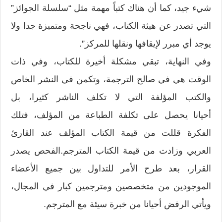
شيء جيد،‮ ‬كما أن هناك كتباً‮ ‬مهمة مثل‮ “‬سلسلة الجوائز‮”
‬التي تصدر عن هيئة الكتاب،‮ ‬فهي ناجحة ومتميزة جدا ولا
يوجد أي مبرر لإيقافها ونقلها للمركز‮”.‬
وفي النهاية،‮ ‬تبقي مشكلة أخيرة للكتاب،‮ ‬وفي ذات
الوقت هي في صالح الترجمة،‮ ‬وتكمن في النشر الخاص
والكتب المؤلفة التي لا تكلف الناشر كثيرا،‮ ‬بل
أحيانا يحصل على تكلفة الطباعة من المؤلف،‮ ‬فتلك
الفكرة قللت من قيمة الكتاب المؤلف عند القارئ
العربي وزادت‮ ‬من قيمة الكتاب المترجم‮.‬الفحص يصدر
القرار،‮ ‬بعد طرح الأمر للتداول بين جميع الأعضاء
الموجودين من متخصصين ومترجمين كبار في المجال،‮
‬ويأتي‮ ‬الرفض أحيانا من خبرة سيئة مع المترجم.
______