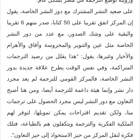
على صعيد النشر المشترك مع دور النشر الخاصة،‮ ‬يقول
إن المركز اتفق تقريبا على‮ ‬50‮ ‬كتابا،‮ ‬صدر منهم‮ ‬6‮ ‬تقريبا
والبقية على وشك الصدور،‮ ‬مع عدد من دور النشر
الخاصة مثل عين والتنوير والمحروسة وآفاق والأهرام
والأخبار وغيرها،‮ ‬يقول‮: “‬هذا يقلل من رصيد الترجمات
المتراكمة،‮ ‬وفي نفس الوقت يطرح علاقة جديدة بدور
النشر الخاصة،‮ ‬فالمركز القومي للترجمة لم يعد مجرد
دار نشر وإنما هيئة داعمة للترجمة أيضا،‮ ‬ومن هنا أصبح
التعاون مع دور النشر ليس مجرد الحصول على ترجمات
منا،‮ ‬ولكن تقديم اقتراحات يمكن تمويلها،‮ ‬لنوفر لهم
الملكية الفكرية والترجمة ويتكفلون هم بالطباعة،‮ ‬فتلك
فكرة لنقل المركز من حيز الاستحواذ إلى حيز التعاون‮”.‬