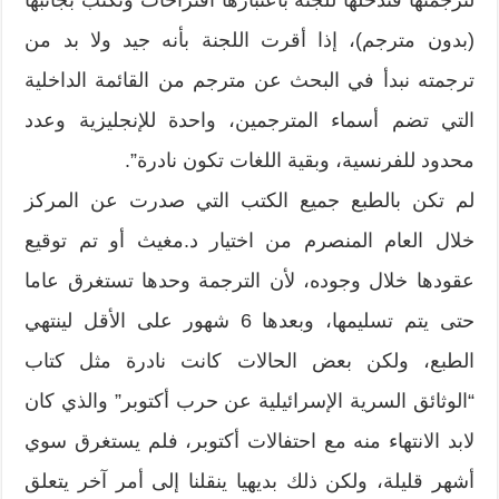
(‬بدون مترجم‮)‬،‮ ‬إذا أقرت اللجنة بأنه جيد ولا بد من
ترجمته نبدأ في البحث عن مترجم من القائمة الداخلية
التي تضم أسماء المترجمين،‮ ‬واحدة للإنجليزية وعدد
محدود للفرنسية،‮ ‬وبقية اللغات تكون نادرة‮”.‬
لم تكن بالطبع جميع الكتب التي صدرت عن المركز
خلال العام المنصرم من اختيار د.مغيث أو تم توقيع
عقودها خلال وجوده،‮ ‬لأن الترجمة وحدها تستغرق عاما
حتى يتم تسليمها،‮ ‬وبعدها‮ ‬6‮ ‬شهور على الأقل لينتهي
“‬الوثائق السرية الإسرائيلية عن حرب أكتوبر‮” ‬والذي كان
لابد الانتهاء منه مع احتفالات أكتوبر،‮ ‬فلم يستغرق سوي
أشهر قليلة،‮ ‬ولكن ذلك بديهيا ينقلنا إلى أمر آخر يتعلق