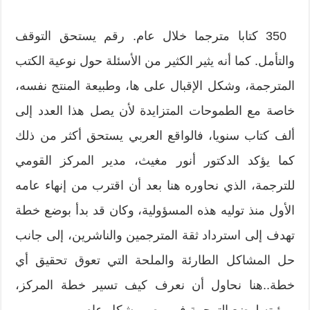
350‮ ‬ كتابا مترجما خلال عام‮. ‬رقم يستحق التوقف
والتأمل‮. ‬كما أنه يثير الكثير من‮ ‬الأسئلة حول نوعية الكتب
‬خاصة مع الطموحات المتزايدة لأن يصل هذا العدد إلى
ألف كتاب سنويا،‮ ‬فالواقع العربي يستحق أكثر من ذلك
كما يؤكد الدكتور أنور مغيث،‮ ‬مدير المركز القومي
للترجمة،‮ ‬الذي نحاوره هنا بعد أن اقترب من إنهاء عامه
الأول منذ توليه هذه المسؤولية،‮ ‬وكان قد بدأ بوضع خطة
تهدف إلى استرداد ثقة المترجمين والناشرين،‮ ‬إلى جانب
حل المشاكل الطارئة والملحة التي تعوق تحقيق أي
‬ورؤيته لوضع الترجمة في مصر بشكل عام‮.‬