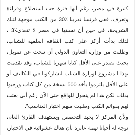
كثيرة في مصر،‮ ‬رغم أنها فترة حب استطلاع وقراءة
وتعرف،‮ ‬ففي فرنسا تقريبا‮ ‬30٪‮ ‬من الكتب موجهة لتلك
‬بحيث نصدر على الأقل كتابا شهريا للشباب،‮ ‬وقد تقدمت
بهذا المشروع لوزارة الشباب ليشاركونا في التكاليف أو
على الأقل يلتزموا بأخذ‮ ‬500‮ ‬نسخة من كل كتاب ورحبوا
بذلك،‮ ‬لكن هذا لم يتحول للواقع حتى الآن رغم أني بعثت
لهم بقوائم الكتب وطلبت منهم اختيار المناسب‮”.‬
ولأن المركز لا يحبذ التخصص ويستهدف القارئ العام،‮
‬توجه له أحيانا تهمة عابرة بأن هناك عشوائية في الاختيار،‮