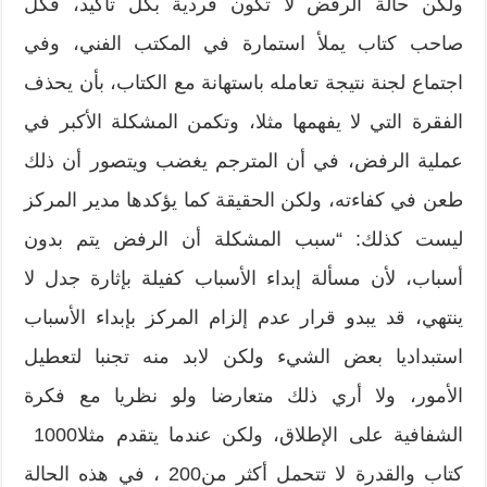
ولكن حالة الرفض لا تكون فردية بكل تأكيد،‮ ‬فكل
صاحب كتاب يملأ استمارة في المكتب الفني،‮ ‬وفي
اجتماع لجنة نتيجة تعامله باستهانة مع الكتاب،‮ ‬بأن يحذف
الفقرة التي لا يفهمها مثلا،‮ ‬وتكمن المشكلة الأكبر في
عملية الرفض،‮ ‬في أن المترجم يغضب ويتصور أن ذلك
طعن في كفاءته،‮ ‬ولكن الحقيقة كما يؤكدها مدير المركز
ليست كذلك‮: “‬سبب المشكلة أن الرفض يتم بدون
أسباب،‮ ‬لأن مسألة إبداء الأسباب كفيلة بإثارة جدل لا
ينتهي،‮ ‬قد يبدو قرار عدم إلزام المركز بإبداء الأسباب
استبداديا بعض الشيء ولكن لابد منه تجنبا لتعطيل
الأمور،‮ ‬ولا أري ذلك متعارضا ولو نظريا مع فكرة
الشفافية على الإطلاق،‮ ‬ولكن عندما يتقدم مثلا‮ ‬1000‮
‬كتاب والقدرة لا تتحمل أكثر من‮ ‬200،‮ ‬في هذه الحالة