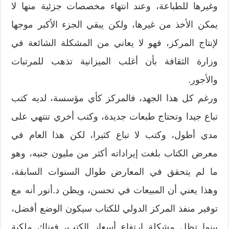
وغيرها للطباعة،‮ ‬وعند انتهاء مخصصات جزئية منها لا
يمكن الأخذ من‮ ‬غيرها،‮ ‬ولكن يبقي الجزء الأكبر موجها
لإنتاج المركز،‮ ‬فهو لا يعاني من المشكلة الشائعة في
وزارة الثقافة بأن أغلب الميزانية تذهب للمرتبات
والأجور‮.‬
ورغم كل هذا الجهد،‮ ‬فالمركز كأي مؤسسة،‮ ‬لديه كتب
تباع جيدا وتحتاج طبعات جديدة،‮ ‬وكتب أخري تنتهي على
مدي أطول،‮ ‬وكتب لا تباع كثيرا،‮ ‬لكن هذا العام في
معرض الكتاب بلغت إيراداته أكثر من مليون جنيه،‮ ‬وهو
ما لم يتحقق في المعارض طوال السنوات السابقة،‮
‬وهذا يعني أن المبيعات في تحسن،‮ ‬ويظن د.أنور أنه مع
توفير منفذ المركز الدولي للكتاب سيكون الوضع أفضل،‮
‬بينما تظل مشكلة ارتفاع أسعار الكتب،‮ ‬فهناك ملكية