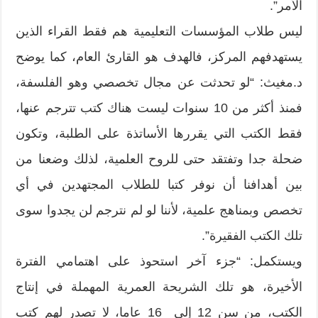
الأمر‮”.‬
ليس طلاب المؤسسات التعليمية هم فقط القراء الذين
يستهدفهم المركز،‮ ‬فالهدف هو القارئ العام،‮ ‬كما يوضح
‬فقط الكتب التي يقررها الأساتذة على الطلبة،‮ ‬وتكون
ضحلة جدا وتفتقد حتى للروح العلمية، ‬لذلك وضعنا من
بين أهدافنا أن نوفر كتبا للطلاب المجتهدين في أي
تخصص وبمناهج علمية،‮ ‬لأننا لو لم نترجم لن يجدوا سوى
تلك الكتب الفقيرة‮”.‬
ويستكمل‮: “‬جزء آخر استحوذ على اهتمامي الفترة
الأخيرة،‮ ‬هو تلك الشريحة العمرية المهملة في إنتاج
الكتب،‮ ‬من سن‮ ‬12‮ ‬إلى ‮ ‬16‮ ‬عاما،‮ ‬لا تصدر لهم كتب