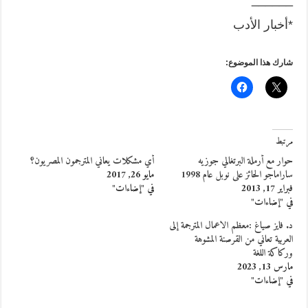
*أخبار الأدب
شارك هذا الموضوع:
مرتبط
حوار مع أرملة البرتغالي جوزيه
أي مشكلات يعاني المترجمون المصريون؟
ساراماجو الحائز على نوبل عام 1998
مايو 26, 2017
فبراير 17, 2013
في "إضاءات"
في "إضاءات"
د. فايز صياغ :معظم الاعمال المترجمة إلى
العربية تعاني من القرصنة المشوهة
وركاكة اللغة
مارس 13, 2023
في "إضاءات"