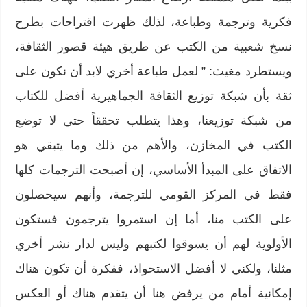
فكرية وترجمة وطباعة،‮ ‬لذلك ظهرت اقتراحات بطرح
نسخ شعبية من الكتب عن طريق هيئة قصور الثقافة،‮
‬ويستطرد مغيث‮: ” ‬لعمل طباعة أخري لابد أن نكون على
ثقة بأن شبكة توزيع الثقافة الجماهيرية أفضل للكتاب
من شبكة توزيعنا،‮ ‬وهذا يتطلب تحققاً‮ ‬حتى لا توضع
الكتب في المخازن،‮ ‬والأهم من ذلك وما يتبقي هو
الاتفاق على المبدأ الأساسي،‮ ‬إن أصبحت الترجمات كلها
فقط في المركز القومي للترجمة،‮ ‬وأنهم سيحصلون
على الكتب منا،‮ ‬أما إن استمروا يترجمون فستكون
الأولوية لهم أن يسوقوا لكتبهم وليس لدار نشر أخري
مثلنا،‮ ‬ولكني لا أفضل الاستحواذ،‮ ‬ففكرة أن تكون هناك
إمكانية أمام من يرفض هنا أن يتقدم هناك أو العكس