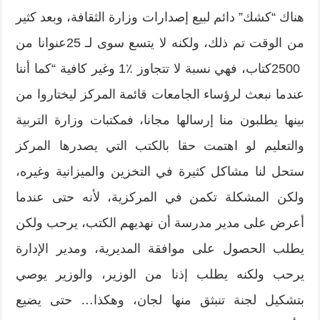
هناك‮ “‬كشك‮” ‬دائم لبيع إصدارات وزارة الثقافة،‮ ‬وبعد كثير
‬2500‮ ‬كتاب،‮ ‬فهي نسبة لا تتجاوز‮ ‬1٪‮ ‬وغير كافية‮ “‬كما أننا
عندما نبعث لرؤساء الجامعات قائمة المركز ليختاروا من
بينها يطلبون منا إرسالها مجانا،‮ ‬فمكتبات وزارة التربية
والتعليم لو اهتمت حقا بالكتب التي يصدرها المركز
‬ولكن المشكلة تكمن في المركزية،‮ ‬لأنه حتى عندما
أعرض على مدير مدرسة أن نهديهم الكتب،‮ ‬يرحب ولكن
يطلب الحصول على موافقة المديرية،‮ ‬ومدير الإدارة
يرحب ولكنه يطلب إذنا من الوزير،‮ ‬والوزير يوصي
بتشكيل لجنة تنبثق منها لجان،‮ ‬وهكذا‮… ‬حتى يضيع