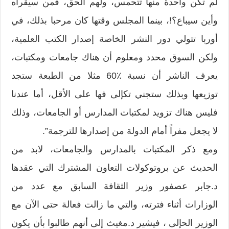
‬لم تكن واحدة منها تتحمس،‮ ‬ولهم الحق،‮ ‬فمن سيقرأه
وأين سيباع؟‮!‬،‮ ‬بينما المجلس وقتها كان مرحبا بذلك،‮ ‬في
‬يعرف الناشر أن نسبة‮ ‬60٪‮ ‬مثلا من الطبعة ستجد
توزيعها وبذلك ستجني تكإلى فها على الأقل،‮ ‬أما عندنا
فليس هناك تزويد لمكتبات المدارس أو الجامعات،‮ ‬وذلك
لا يجعل مفراً‮ ‬أمام الدولة من إصدارها للترجمة‮”.‬
ومع ذكر المكتبات بالمدارس والجامعات،‮ ‬لابد من
الحديث عن بروتوكولات التعاون المشترك التي عقدها
د.جابر عصفور وزير الثقافة السابق مع عدد من
الوزارات أثناء فترته،‮ ‬والتي ما زالت فعالة حتى الآن مع
الوزير الحإلى ،‮ ‬فيشير د.مغيث إلى أنهم طالبوا بأن يكون