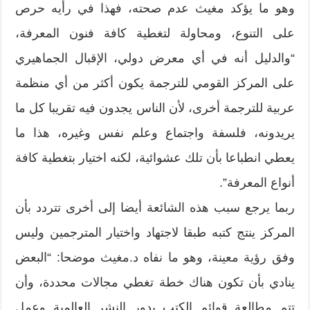
‬وهو ما يؤكد مغيث عدم صحته،‮ ‬فهذا في رأيه حرص
على التنوع،‮ ‬ومحاولة لتغطية كافة فنون المعرفة،‮
“‬والدليل أنه في أي معرض دولي،‮ ‬الإقبال الجماهيري
على المركز القومي للترجمة يكون أكثر من أي منظمة
عربية للترجمة أخرى،‮ ‬لأن الناس يجدون فيه تقريبا كل ما
يريدونه،‮ ‬فلسفة واجتماع وعلم نفس وغيره،‮ ‬هذا ما
يعطي انطباعا بأن تلك عشوائية،‮ ‬لكنه اختيار بتغطية كافة
أنواع المعرفة‮”.‬
ربما يرجع سبب هذه الشائعة أيضا إلى أخرى تتردد بأن
المركز ينتج كتبه طبقا لاجتهاد واختيار المترجمين وليس
وفق رؤية معينة،‮ ‬وهو ما نفاه د.مغيث موضحا‮: “‬البعض
ينادي بأن تكون هناك خطة تغطي مجالات محددة،‮ ‬وأن
تتم مطالعة قوائم الكتب بدور النشر العالمية وعمل