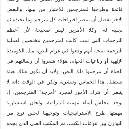
قائمة وطرحها للمترجمين للاختيار من بينها،‮ ‬والبعض
الآخر يفضل أن ننتظر اقتراحات كل مترجم وما يحبذه ثم
نجلبه له،‮ ‬وكلا الأمرين ليس صحيحا،‮ ‬لأن أعظم
الترجمات التي تمت كانت لمترجمين مخلصين لعملية
الترجمة نتيجة أنهم وقعوا في‮ ‬غرام النص،‮ ‬مثل الكوميديا
الإلهية أو رباعيات الخيام،‮ ‬هؤلاء شعروا أن رسالتهم في
الحياة أن يترجموا ذلك النص،‮ ‬ولابد أن تكون هناك هيئة
تستقبل هذا الحماس وتنشره،‮ ‬ولكن في الوقت ذاته لا
ينبغي أن تترك الأمور لمجرد‮ “‬أمزجة‮” ‬المترجمين،‮ ‬إذ
يوجد مجلس أمناء مهمته المراقبة،‮ ‬ولجان استشارية
مهمتها طرح الاستراتيجيات وتوجيهنا لخلق نوع من
التوازن بين تنوعات الكتب،‮ ‬ثم المكتب الفني الذي يجمع