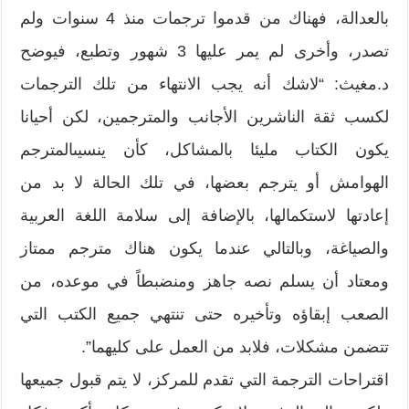
بالعدالة،‮ ‬فهناك من قدموا ترجمات منذ‮ ‬4‮ ‬سنوات ولم
تصدر،‮ ‬وأخرى لم يمر عليها‮ ‬3‮ ‬شهور وتطبع،‮ ‬فيوضح
د.مغيث‮: “‬لاشك أنه يجب الانتهاء من تلك الترجمات
لكسب ثقة الناشرين الأجانب والمترجمين،‮ ‬لكن أحيانا
يكون الكتاب مليئا بالمشاكل،‮ ‬كأن ينسيىالمترجم
الهوامش أو يترجم بعضها،‮ ‬في تلك الحالة لا بد من
إعادتها لاستكمالها،‮ ‬بالإضافة إلى سلامة اللغة العربية
والصياغة،‮ ‬وبالتالي عندما يكون هناك مترجم ممتاز
ومعتاد أن يسلم نصه جاهز ومنضبطاً‮ ‬في موعده،‮ ‬من
الصعب إبقاؤه وتأخيره حتى تنتهي جميع الكتب التي
تتضمن مشكلات،‮ ‬فلابد من العمل على كليهما‮”.‬
اقتراحات الترجمة التي تقدم للمركز،‮ ‬لا يتم قبول جميعها