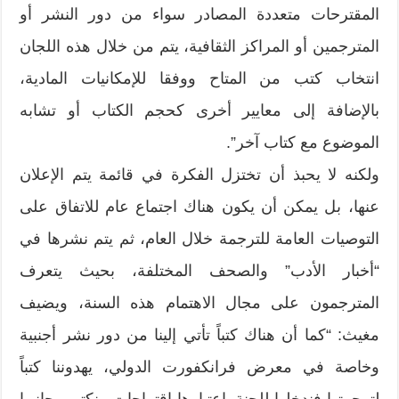
المقترحات متعددة المصادر سواء من دور النشر أو
المترجمين أو المراكز الثقافية،‮ ‬يتم من خلال هذه اللجان
انتخاب كتب من المتاح ووفقا للإمكانيات المادية،‮
‬بالإضافة إلى معايير أخرى كحجم الكتاب أو تشابه
الموضوع مع كتاب آخر‮”.‬
ولكنه لا يحبذ أن تختزل الفكرة في قائمة يتم الإعلان
عنها،‮ ‬بل يمكن أن يكون هناك اجتماع عام للاتفاق على
التوصيات العامة للترجمة خلال العام،‮ ‬ثم يتم نشرها في‮
“‬أخبار الأدب‮” ‬والصحف المختلفة،‮ ‬بحيث يتعرف
المترجمون على مجال الاهتمام هذه السنة،‮ ‬ويضيف
مغيث‮: “‬كما أن هناك كتباً‮ ‬تأتي إلينا من دور نشر أجنبية
وخاصة في معرض فرانكفورت الدولي،‮ ‬يهدوننا كتباً‮
‬لترجمتها فندخلها للجنة باعتبارها اقتراحات ونكتب بجانبها‮