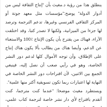
ينطلق هذا من رؤية د.مغيث بأن‮ “‬إنتاج الثقافة ليس من
أدوار الدولة‮” ‬يوضح‮:”‬مؤسسات مثل معهد جوتة أو
المركز الثقافي الفرنسي وغيرها،‮ ‬تدعم الترجمة وترصد
لها جزءا من الميزانية،‮ ‬ولكنها لا تصدر كتبا،‮ ‬وقد اختلفت
الآراء،‮ ‬فهناك من يقترح بأن يكون الإنتاج‮ ‬100٪‮ ‬والاستغناء
عن الدعم،‮ ‬وأيضا هناك من يطالب بألا يكون هناك إنتاج
على الإطلاق،‮ ‬وأن توجه الأموال كلها لدعم دور النشر
الخاصة،‮ ‬وهو في رأيي صعب أن نصل إليه، ‬فينبغي
الجمع بين الاثنين،‮ ‬لأن اقتراحات دور النشر الخاصة في
النهاية لها اعتبارات ربما تكون تسويقية أكثر منها علمية‮”.‬
ويستطرد مغيث موضحا‮: “‬عندما كنت مترجما،‮ ‬كنت