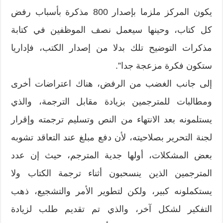
يكون المركز ملزما بإصدار‮ ‬800‮ ‬مذكرة بأسباب رفض
كل كتاب،‮ ‬وحينها سيعمل نصف الموظفين في كتابة
مذكرات التوضيح تلك بدلا من إصدار الكتب،‮ ‬فإداريا
ستكون فكرة مزعجة جدا‮”.‬
إلى جانب الغضب من الرفض،‮ ‬هناك اعتراضات أخرى
ومطالبات للمترجمين بزيادة مقابل الترجمة،‮ ‬والذي
يستلمونه بعد الانتهاء من النص وتسليم ترجمته وإقرار
لجنة التحرير بصلاحيته،‮ ‬لأن دفع مبلغ‮ ‬عند التعاقد تشوبه
بعض المشكلات،‮ ‬أولها جدية المترجم،‮ ‬حيث إن عدد
المترجمين الذين ينسحبون أثناء ترجمة الكتاب ولا
يستكملونه كبير،‮ ‬ولكن لتطوير الأمر والتشجيع،‮ ‬ذهب
التفكير لشكل آخر،‮ ‬والذي تم تقديم طلب لزيادة