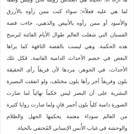
لما هي عليه فعلاً»؛ سواء كنت ممن رأوه بالأزرق
والأسود أو ممن رأوه بالأبيض والذهبي، جاءت قصة
الفستان التي شغلت العالم طوال الأيام الفائتة لترسخ
هذه الحكمة. وهي ليست بالقصة التافهة كما يراها
البعض في خضم الأحداث الدامية القاتمة، فكل تلك
الأحداث، في الجوهر، مردها لأن فريقاً رأى الحقيقة
بلون وفريقاً آخر رآها بلون مختلف، ولو اتفقت البصيرة
البشرية على أن البصر ليس حَكماً نهائياً لما صارت
الصورة دامية كلياً بلون أحمر قانٍ ولما صارت زوايا كثيرة
من العالم سوداء معتمة يحكمها الجهل والظلام
والوحشة في غياب الأُنس الإنساني المُحتفي بالحياة.