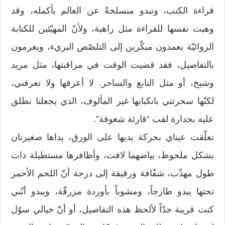
قراءة الكتب، وتبدو منسلخةً عن العالم بأكمله، وقد
وهبت نفسها للقراءة مثل راهبة، ولأنّ المهيّئين للكتابة
الروائيّة يعمدون مبكّرين إلى التلصّص البريء، ويغرمون
بالتفاصيل، فقد قضيت الوقت في مراقبتها، مثل مريد
وشيخ، أو مثل التابع والساحر. لا أعرفها ولا تعرفني،
لكنّها سحرتني بانكبابها غير المألوف، الذي يجعلنا نطلق
عليه بجدارة لقب “قارئة شغوفة”.
تعلّقت عيناي بحركة يديها على الورق، يداها صغيرتان
بشكل ملحوظ، بياضهما لافت، وأظافرها مستطيلة ذات
طول مهذّب، شفّافة ورقيقة إلى درجة أنّ اللحم الأحمر
تحتها يبدو طازجاً، ومشوباً بأوردة مزرقّة، ويبدو أنّني
كنت قريبة جدّاً لألحظ هذه التفاصيل، أو أنّ خيالي سوّل