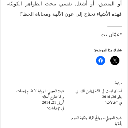
أو المنطق، أو أشغل نفسي ببحث الظواهر الكونيّة،
فهذه الأشياء تحتاج إلى عون الآلهة ومحاباة الحظ”!
_____
*عمّان.نت
شارك هذا الموضوع:
مرتبط
أطباق ليست في قائمة إيزابيل ألليندي
شهلا العجيلي: الرواية لا تقدم إجابات
يناير 26, 2016
وإنما تطرح أسئلة
في "مقالات"
أبريل 21, 2014
في "إضاءات"
شهلا العجيلي.. روائح الرقة ونكهة الصوم
بألمانيا