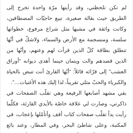
لم تكن تلحظني، وقد رأيتها مرّة واحدة تخرج إلى
الطريق حيث بقالة صغيرة، تبيع حاجيّات المصطافين،
وكانت واثقة في مشيها مثل شراع مرفوع، خطواتها
سلسة، ومنسجمة مع الأرض والسماء، ولاشكّ في أنّها
تنطلق بطاقة كلّ الذين قرأت لهم وعنهم، وأنّها من
الذين قصدهم والت ويتمان حينما أهدى ديوانه “أوراق
العشب” إلى قرّائه قائلاً: “أيّها القارئ أنت تنبض بالحياة
والكبرياء والحبّ مثلي تقريباً، لذا إليك هذه الأغنيات…”.
بقي مشهد أصابعها الرفيعة وهي تقلّب الصفحات في
ذاكرتي، وصارت لي علاقة خاصّة بالأيدي القارئة، فكلّما
رأيت يداً تقلّب صفحات كتاب أقف وأتأمّلها بإعجاب، في
المكتبة، وعلى شاطئ البحر، وفي المطار، وعند بائع