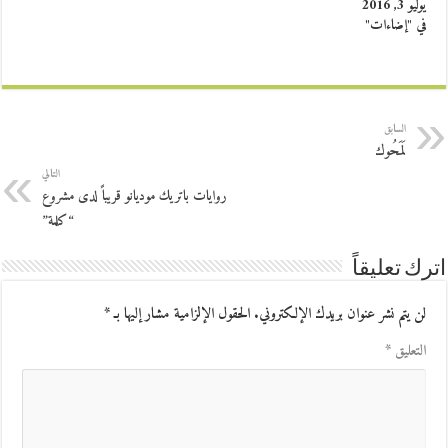
يوليو 3, 2016
في "إضاءات"
السابق
لَمَحُوك
التالي
روايات باتريك موديانو قريباً لدى مشروع
“كلمة”
اترك تعليقاً
لن يتم نشر عنوان بريدك الإلكتروني.
الحقول الإلزامية مشار إليها بـ
*
التعليق
*