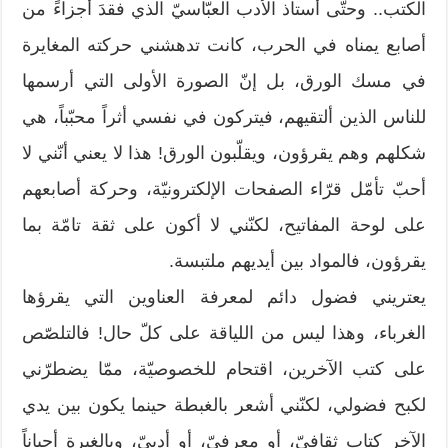
الكتب.. وحتّى أستاذ الأدب العبّاسيّ الذي فقدَ أجزاءً من
أصابع يمناه في الحرب، كانت تدهشني حركته المغايرة
في مسك الورق، بل إنّ الصورة الأولى التي أرسمها
للناس الذين ألتقيهم، فيتركون في نفسي أثراً محبّباً، هي
شكلهم وهم يقرؤون، ويقلّبون الورق! هذا لا يعني أنّني لا
أحبّ تأمّل قرّاء الصفحات الإلكترونيّة، وحركة أصابعهم
على لوحة المفاتيح، لكنّني لا أكون على ثقة تامّة بما
يقرؤون، فالمواد بين أيديهم ملتبسة.
يعتريني فضول دائم لمعرفة العناوين التي يقرؤها
الغرباء، وهذا ليس من اللياقة على كلّ حال! فالتلصّص
على كتب الآخرين، اقتحام للخصوصيّة، ممّا يضطرّني
لكبح فضولي، لكنّني أشعر بالغبطة حينما يكون بين يدي
الآخر كتاب ثقافيّ، أو معرفيّ، أو أدبيّ، وبالغيرة أحياناً