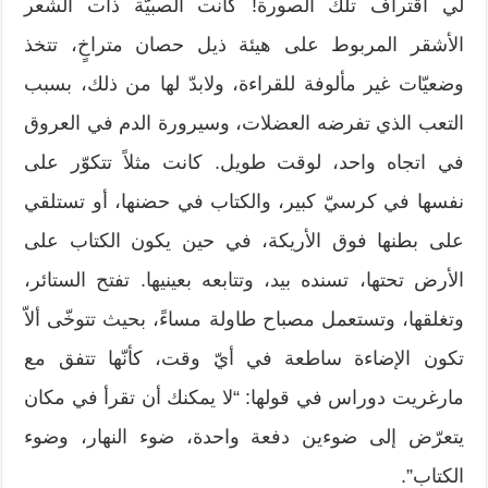
لي اقتراف تلك الصورة! كانت الصبيّة ذات الشعر
الأشقر المربوط على هيئة ذيل حصان متراخٍ، تتخذ
وضعيّات غير مألوفة للقراءة، ولابدّ لها من ذلك، بسبب
التعب الذي تفرضه العضلات، وسيرورة الدم في العروق
في اتجاه واحد، لوقت طويل. كانت مثلاً تتكوّر على
نفسها في كرسيّ كبير، والكتاب في حضنها، أو تستلقي
على بطنها فوق الأريكة، في حين يكون الكتاب على
الأرض تحتها، تسنده بيد، وتتابعه بعينيها. تفتح الستائر،
وتغلقها، وتستعمل مصباح طاولة مساءً، بحيث تتوخّى ألاّ
تكون الإضاءة ساطعة في أيّ وقت، كأنّها تتفق مع
مارغريت دوراس في قولها: “لا يمكنك أن تقرأ في مكان
يتعرّض إلى ضوءين دفعة واحدة، ضوء النهار، وضوء
الكتاب”.