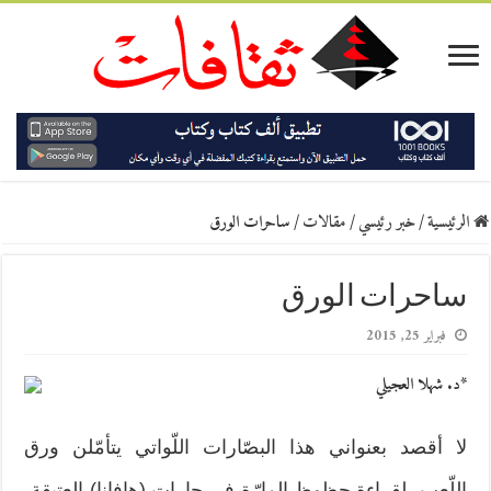
الرئيسية
/
خبر رئيسي
/
مقالات
/
ساحرات الورق
ساحرات الورق
فبراير 25, 2015
*د. شهلا العجيلي
لا أقصد بعنواني هذا البصّارات اللّواتي يتأمّلن ورق
اللّعب، لقراءة حظوظ المارّة في حارات (هافانا) العتيقة،