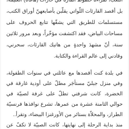
بل أقصد القارئات اللّواتي يقلّبن بأصابعهنّ أوراق الكتب،
مستسلمات للطريق التي يشقّها تتابع الحروف على
مساحات البياض، فقد اكتشفت مؤخّراً، وبعد مرور ثلاثين
سنة، أنّ مشهدَ واحدةٍ من هاتيك القارئات، سحرني،
وقادني إلى عالم القراءة والكتابة.
في بلدة كنت أقصدها مع عائلتي في سنوات الطفولة،
وفي منزل جبليّ مستأجَر مطلّ على أودية غارقة في
الخضرة، كانت شرفتي تطلّ على غرفة لصبيّة في
حوالي الثامنة عشرة من عمرها، تشرع نوافذها فرنسيّة
الطراز، والمحلاّة بستائر من الأورغنزا البيضاء، وتقرأ..
منذ بداية الرحلة إلى نهايتها، كانت الصبيّة لا تكفّ عن