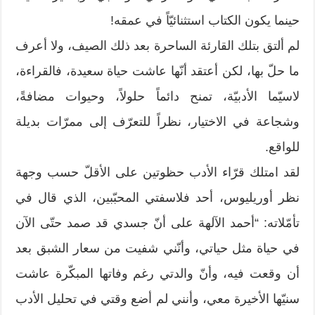
حينما يكون الكتاب استثنائيّاً في عمقه!
لم ألتق بتلك القارئة الساحرة بعد ذلك الصيف، ولا أعرف
ما حلّ بها، لكن أعتقد أنّها عاشت حياة سعيدة، فالقراءة،
لاسيّما الأدبيّة، تمنح دائماً حلولاً، وحيوات مضافةً،
وشجاعة في الاختيار، نظراً للتعرّف إلى ممرّات بديلة
للواقع.
لقد امتلك قرّاء الأدب حظوتين على الأقلّ حسب وجهة
نظر أوريليوس، أحد فلاسفتي المحبّبين، الذي قال في
تأمّلاته: “أحمد الآلهة على أنّ جسدي قد صمد حتّى الآن
في حياة مثل حياتي، وأنّني شفيت من سعار الشبق بعد
أن وقعت فيه، وأنّ والدتي رغم وفاتها المبكّرة عاشت
سنيّها الأخيرة معي، وأنني لم أضع وقتي في تحليل الأدب