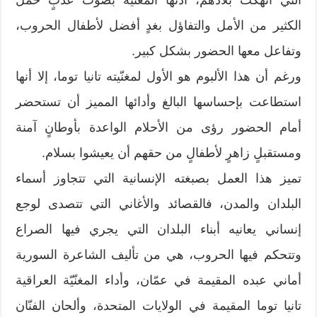
الكثير من الأمل والتفاؤل بغدٍ أفضل لأطفال الحروب،
وتفاعل معها الحضور بشكل كبير.
ورغم أن هذا الألبوم هو الأول لمغنّيته تانيا توما، إلا أنها
استطاعت بإحساسها البالغ وأدائها المميز أن تستحضر
أمام الحضور رؤى من الأحلام الواعدة بأوطانٍ آمنة
ومستقبلٍ زاهرٍ لأطفالٍ من حقهم أن يعيشوا بسلام.
تميز هذا العمل بصبغته الإنسانية التي تتجاوز أسماء
البلدان والمدن، فالقصائد والأغاني التي تتصدى لوجع
إنساني يعانيه أبناء البلدان التي يجري فيها الصراع
وتتحكم فيها الحروب، هي من تأليف الشاعرة السورية
أماني عبده المقيمة في عمّان، وأداء المغنّيّة العراقية
تانيا توما المقيمة في الولايات المتحدة، وألحان الفنّان