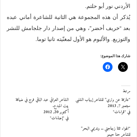
الأردني نور أبو حلتم.
يُذكر أن هذه المجموعة هي الثانية للشاعرة أماني عبده
بعد “خريف أخضر”، وهي من إصدار دار جلجامش للنشر
والتوزيع. والألبوم هو الأول لمغنّيته تانيا توما.
شارك هذا الموضوع:
مرتبط
“عازفة عن وتري” للشاعر إيهاب الشلبي
الشاعر العراقي عبد الباقي فرج في ضيافة
سبتمبر 7, 2013
بيت المبدع.
في "قراءات"
أكتوبر 20, 2012
في "إضاءات"
“الهواء ثلثا زجاجتي .. ونديمي البحر”
للشاعر حنا حيمو