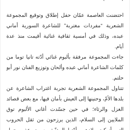
احتضنت العاصمة عمّان حفل إطلاق وتوقيع المجموعة
الشعرية “مفردات مغتربة” للشاعرة السورية أماني
عبده، وذلك في أمسية ثقافية غنائية أقيمت منذ عدة
أيام.
جاءت المجموعة مرفقة بألبوم غنائي أدّته تانيا توما من
كلمات الشاعرة أماني عبده وألحان وتوزيع الفنان نور أبو
حلتم.
تتناول المجموعة الشعرية تجربة اغتراب الشاعرة عن
بلدها الأمّ، وحنينها إلى العيش بأمان فيها، مع بعض قصائد
الغزل والرثاء؛ في حين جسّدت أغاني الألبوم توق
الملايين إلى السلام، الذين يرزحون من ثقل الحروب
التي أنهكت بلادهم، أدّتها المغنّية بصوت عذبٍ حمل