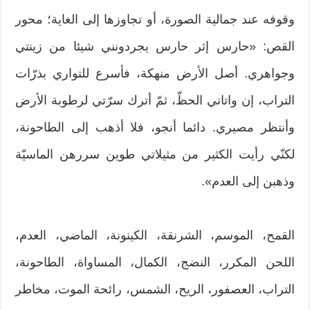
وقوفه عند جمالية الصورة، أو تجاوزها إلى الغاية؛ محور
القص: «حارس إثر حارس يجردونني شيئا من زينتي
وجواهري. أصل الأرض منهكة، فأسرع للتواري بذرّات
التراب، إن واتاني الحظّ، ثمّ أترك سرّتي لرطوبة الأرض
وأنتظر مصيري. دائما أنجو، فلا أذهب إلى الطاحونة،
لكنّي رأيت الكثير من مثيلاتي طوين سررهن الماسيّة
وذهبن إلى العدم».
القمح، الموسم، الشرنقة، الكينونة، الماضي، العدم،
اللحن المكرر، النضج، الكمال، المساواة، الطاحونة،
التراب، العصفور، الريح، الشمس، رائحة الموت، مخاطر