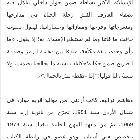
الإنسانيّة الأكثر بساطة ضمن حوار داخلي يتأمّل فيه
بصفاء العارف القلق رحلة الحياة في مدارجها
ومنعرجاتها وفرحها ومفازاتها وخساراتها، ليقول بصوت
خافت ما فاتنا وما لم نستطع الإمساك به؛ إذ يقول: «ما
رأى وحده، بلغة مكثّفة، منوّعا بين دهشة الرمز وصدمة
الصريح ضمن حكاية/حكايات تشبه ما يخالجنا بصمت، ولا
يتسنّى لنا قولها: “إننا -فقط- نمرّ بالجمال”».
وهاشم غرايبة، كاتب أردني، من مواليد قرية حوارة في
شمال الأردن سنة 1951. تخرّج من ثانوية إربد سنة
1969، ثمّ من معهد المهن الطبية ببغداد سنة 1973
بتخصص فني أسنان. وهو عضو في رابطة الكتاب