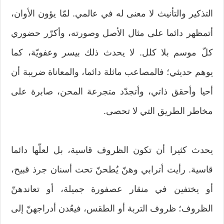
التذكير والتأنيث لا معنى له في عالمي. لمّا يؤون الأوان،
أتمظهر دائما على مثال الأصل وصورته، وأكرّر حضوري
كلّ موسم بلا كلل. لا يحدث ذلك بيسر وعفويّة، كما
يوهم حديثي؛ فالمصاعب ماثلة دائما، والمعاناة ضريبة أن
أحيا وأحقق ذاتي، وأتجدّد متجرعة المحن، صابرة على
مخاطر الطريق التي لا تحصى.
يحدث كثيرا أن تكون الظروف قاسية، بل لعلّها دائما
قاسية. رأيت أترابي وهنّ يُطحنّ تحت أسنان جرذ قبيح،
أو يختفين في منقار عصفورة جميلة، أو تعاندهنّ
الظروف؛ ظروف التربة أو الطقس، فيعُدن أدراجهنّ إلى