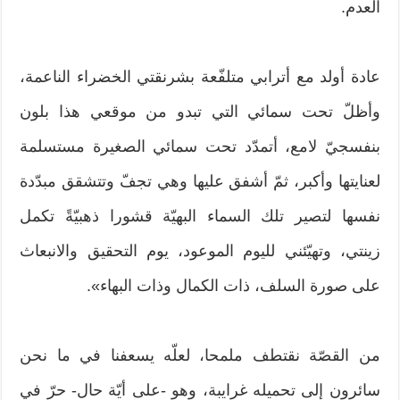
العدم.
عادة أولد مع أترابي متلفّعة بشرنقتي الخضراء الناعمة،
وأظلّ تحت سمائي التي تبدو من موقعي هذا بلون
بنفسجيّ لامع، أتمدّد تحت سمائي الصغيرة مستسلمة
لعنايتها وأكبر، ثمّ أشفق عليها وهي تجفّ وتتشقق مبدّدة
نفسها لتصير تلك السماء البهيّة قشورا ذهبيّةً تكمل
زينتي، وتهيّئني لليوم الموعود، يوم التحقيق والانبعاث
على صورة السلف، ذات الكمال وذات البهاء».
من القصّة نقتطف ملمحا، لعلّه يسعفنا في ما نحن
سائرون إلى تحميله غرايبة، وهو -على أيّة حال- حرّ في