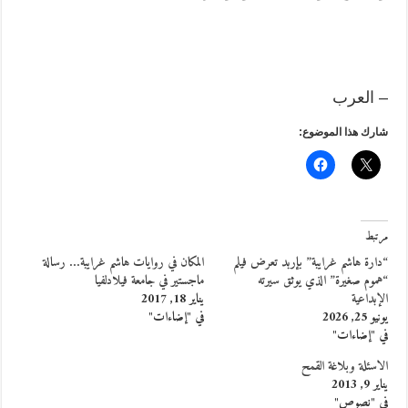
– العرب
شارك هذا الموضوع:
مرتبط
“دارة هاشم غرايبة” بإربد تعرض فيلم
المكان في روايات هاشم غرايبة… رسالة
“هموم صغيرة” الذي يوثق سيرته
ماجستير في جامعة فيلادلفيا
الإبداعية
يناير 18, 2017
يونيو 25, 2026
في "إضاءات"
في "إضاءات"
الاسئلة وبلاغة القمح
يناير 9, 2013
في "نصوص"