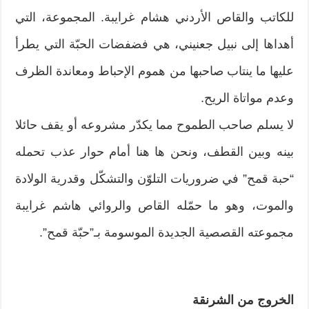
للكاتب والقاص الأردني هشام غرايبة. المجموعة، التي
أهداها إلى نبيل جعنيني، هي فضفضات الحبّة التي يطرأ
عليها ما ينتاب صاحبها من هموم الإحباط ومعاندة الظرف
وعدم مواتاة الريح.
لا يسلم صاحب الطموح مما يكدّر مشروعه أو يقف حائلا
بينه وبين القطف، ونحن ها هنا أمام حوار عذب تحمله
“حبة قمح” في ضروريات التلوّن والتشكّل وقدرية الولادة
والموت، وهو ما حمّله القاص والروائي هاشم غرايبة
مجموعته القصصية الجديدة الموسومة بـ”حبّة قمح”.
الخروج من الشرنقة