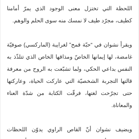
اللحظة التي تختزل معنى الوجود الذي يمرّ أمامنا
كطيف، مجرّد طيف لا نمسك منه سوى الحلم والوهم.
ويقرأ نشوان في “حبّة قمح” لغرايبة (الماركسي) صوفيّة
غامضة، لها إيمانها الخاصّ ومذاقها الخاص الذي تتلذّذ به
النفس بداعي الحكي، ولما تشبّعت به الروح من معرفة
قالتها التجربة الشخصيّة التي عاركت الحياة، وعاركتها
حتى تجرّحت لغتها، فرقّت الكتابة من شدّة العناء
والمعاناة.
ويضيف نشوان أنّ القاص الراوي يدوّن اللحظات