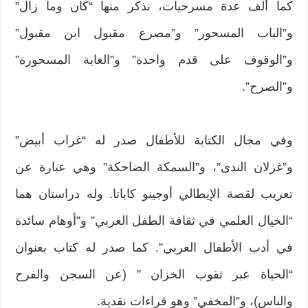
كما ألّف عدة مسرحيات، نذكر منها “كان وما زال”
و”الباب المسحور” و”مصرع مقبول ابن مقبول”
و”الوقوف على قدم واحدة” و”الغابة المسحورة”
و”الصرح”.
وفي مجال الكتابة للأطفال صدر له “غراب أبيض”
و”غزلان الندى”، و”السمكة الضاحكة” وهي عبارة عن
تعريب لقصة الإيطالي أوجينو كاباتا. وله دراستان هما
“الخيال العلمي في ثقافة الطفل العربي” و”أوهام سائدة
في أدب الأطفال العربي”. كما صدر له كتاب بعنوان
“الحياة عبر ثقوب الخزان ” (عن السجن والفرح
والناس)، و”المخفي” وهو قراءات نقدية.