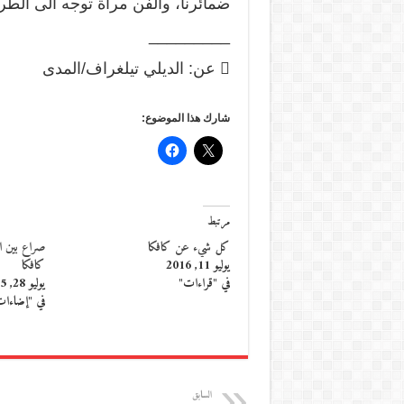
ضمائرنا، والفن مرآة توجه الى الط
_________
 عن: الديلي تيلغراف/المدى
شارك هذا الموضوع:
مرتبط
كل شيء عن كافكا
صراع بين ال
يوليو 11, 2016
كافكا
في "قراءات"
يوليو 28, 2015
في "إضاءا
السابق