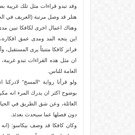
وقد تبدو قراءات مثل تلك غريبة بطب
هتلر قد وصل مرتبة (العريف في ال
وهناك اعمال اخرى لكافكا تبين مدى
اين يتجه المد ومدى عمق افكاره،
فرانز كافكا متنبئاً يرى المستقبل، وأي
ان مثل هذه القراءات تبدو غريبة،
العامة للناس.
ولو قرأنا رواية “المسخ” لادركنا
بوضوح اكثر ان يدرك المرء انه مكر
العائلة، وعن شق الطريق في الحياة
دون فصلها عما سيحدث بعدئذ.
وكان كافكا قد وصف بيكاسو: (انه