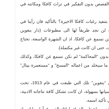
 القصص بدون التفكير في تراث كافكا ومكانته في
تنفيذ رغبات كافكا الاخيرة؟ بالتأكيد فان رأينا في
ه لن تجد طريقاً لها الى مطبوعات (دار بنغوين
كن نسمع عن كافكا، اذ ان الشهرة الواسعة، تحتاج
 حتى ان كانت غير مكتملة).
ا بدون “المحاكمة” لم نكن نسمع عن كافكا، وكذلك
ن ما سيخلد من اعماله “المسخ” و “مستعمرة بينال”
ان اولى القصص التي توفرت لدى “بنغوين” تلك التي طبعت في عام 1913، تحت
انها بسهولة، ان كانت تشكل كافة نتاجاته الادبية،
تأكيد اسمه.