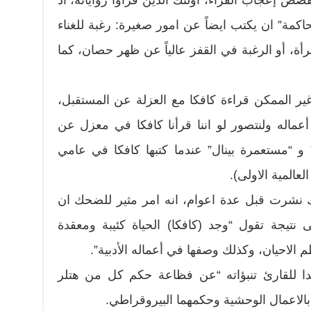
صص إعجاب القراء، اولئك الذين قرأوا رواياته، اذ
كمة” ان يكتب ايضاً عن امور صغيرة: رغبة للغناء
رأة، أو الرغبة في القفز عالياً عن ظهر حصان، كما
غير الممكن قراءة كافكا مع العزلة عن المستقبل،
أعماله ولنتصور لو اننا قرأنا كافكا في معزل عن
 و “مستعمرة بينال” عندما كتبها كافكا في عامي
ك نشرت قبل عدة اعوام، انه امر مثير للضحك ان
نتيجة تقول “وجد (كافكا) الحياة كئيبة ومعقدة
 الاحيان، وكذلك وصفها في أعماله الأدبية”.
ا للقارئ تنبؤاته “عن فظاعة حكم كل من هتلر
ه بالاعمال الوحشية وحكمهما البيروقراطي.