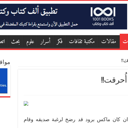
ات
مقالات
مكتبة ثقافات
فكر
أسرار
علوم
بحث
اتص
قت!!
مواق
 أُحرقت!!
 ان كان ماكس برود قد رضخ لرغبة صديقه وقام