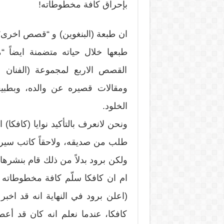
بإحراق كافة مخطوطاته!
ان طبعة (البنغوين) و “قصص اخرى” 
طبعها خلال حياته متضمنة ايضاً “
القصص الاربع لمجموعة (الفنان 
ومقالات قصيره عن والده، وبطبي
الخلود.
ونحن لانعرف بالتأكيد نوايا (كافكا
طلب من صديقه، ولاحقاً كاتب سيرت
ولكن برود بدلاً من ذلك قام بنشرها
ام ان كافكا سلّم كافة مخطوطاته ل
(اعلن برود في النهاية انه قد اخب
كافكا، عندما نعلم انه كان قد أ