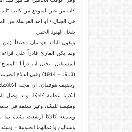
وفي الوقت الحاضر، قد تثير تلك الق
كان من غير المتوقع من كاتب “المحا
في الجبال،/ أو اخذ الفرشاة من الم
يفعل الهنود الحمر.
ويقول الناقد هوفمان مضيفاً: (من 
ولم يكن القارئ قادراً على قراءة 
المستقبل، تخيل ان قرأنا “المسخ”
(1913 – 1914) وقبل اندلاع الحرب العالمية الاولى).
ويضيف هوفمان، ان مجلة الاتلانتي
انكرنا عظمة كافكا، وقد وصل الى 
ومثبطة للهمّة، وغير ممتعة في معظم
وسمعة كافكا ارتفعت بشدة بما بد
وستالين واعمالهما الجنونية – وتنبئ