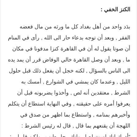
الكنز الخفي :
بدَد واحد من أهل بغداد كل ما ورثه من مال فعضه
الفقر , وبعد أن توجه بدعاء حار الى الله , رأى في المنام
أن صوتا يقول له أن في القاهرة كنزا مدفونا في مكان
ما , وبعد أن وصل القاهرة خالي الوفاض قرر أن يمد يده
الى الناس بالسؤال , لكنه خجل أن يفعل ذلك قبل حلول
الليل , وعندما كان يمشي في الشوارع , أمسك به
الشرط , معتقدين أنه لص , وأخذوا يضربونه قبل أن
يعرفوا أمره على حقيقته , وفي النهاية استطاع أن يتكلم
وأخبرهم بمنامه , واستطاع بما اظهر من صدق في
اللهجة أن يقنعهم بما قال , قال له رئيس الشرط :
“أدرك انك لست لصا , وانك رجل طيب , ولكن قل لي :