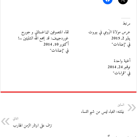
مرتبط
عرس مولانا الرُّومي في بيروت
لقاء المتصوفين الداغستاني و جورج
يناير 2, 2015
غوردجييف: قد يجمع الله الشتيتين ..!
في "إضاءات"
أكتوبر 10, 2014
في "إضاءات"
أغنية واحدة
نوفمبر 24, 2014
في "قراءات"
السابق
نيتشه: الغباء ليس من شيم النساء
التالي
نزف على اوتار الزمن الهارب