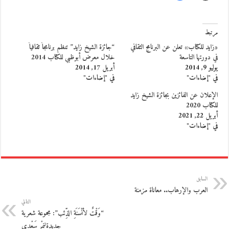
مرتبط
«زايد للكتاب» تعلن عن البرنامج الثقافي
“جائزة الشيخ زايد” تنظم برنامجاً ثقافياً
في دورتها التاسعة
خلال معرض أبوظبي للكتاب 2014
يوليو 9, 2014
أبريل 17, 2014
في "إضاءات"
في "إضاءات"
الإعلان عن الفائزين بجائزة الشيخ زايد
للكتاب 2020
أبريل 22, 2021
في "إضاءات"
السابق
العرب والإرهاب.. معاناة مزمنة
التالي
“وَقْتٌ لأنْسَنَةِ الذِّئب”: مجموعة شعرية
جديدةلنِمْر سَعْدي