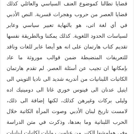
قضايا تطالنا كموضوع العنف السياسي والعائلي كذلك
قضايا العصر من حروب وهجرات قسرية. النص الأدبي
في أي لغة اتى، هو بالنهاية تعبير سياسي وعابر
لسياسات الحدود اللغوية. كذلك يمكننا وبالطريقة نفسها
تقديم كتاب هارتمان على انه هو أيضا عابر للغات وناقد
للتعريفات المنضبطة ضمن قوالب موروثة ما عاد
بإمكانها ان تجيب عن أسئلة العصر. لم تقدم هارتمان
الكاتبات اللبنانيات من أندريه شديد الى ناديا التويني الى
ايتيل عدنان الى فينوس خوري غاتا الى دومينيك اده
وليلى بركات وغيرهن كذلك، لكنها إضافة الى ذلك،
لامست تاريخ لبنان الأدبي وصوت المرأة الكاتبة خلال
الحرب اللبنانية وما بعدها، وذكرت في متن الدراسة
وفي هوامشها الكثير من عناوين روايات لكاتبات لبنانيات