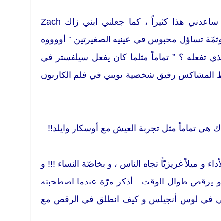
– توقّفت عن تناول الكحول و قد ساعدني هذا كثيراً ، كما جعلني ابني زاك Zach
 وثمّة تساؤل محبوس في عينيه الصغيرتين ” أووووه
ذي تفعله ؟ ” تماماً مثلما كان يفعل سيلفستر في
لقط المشاكس رفيق شخصية تويتي في فلم الكارتون
ك هي تماماً مثل تجربة العيش مع أوسكار وايلد!!
اء و ميلاً غريزيّاً تجاه الناس ، و بخاصّة النساء !!! و
 و يرقص طوال الوقت . أذكر مرّة عندما اصطحبته
يلي في لوس أنجيلس و كيف انطلق في الرقص مع