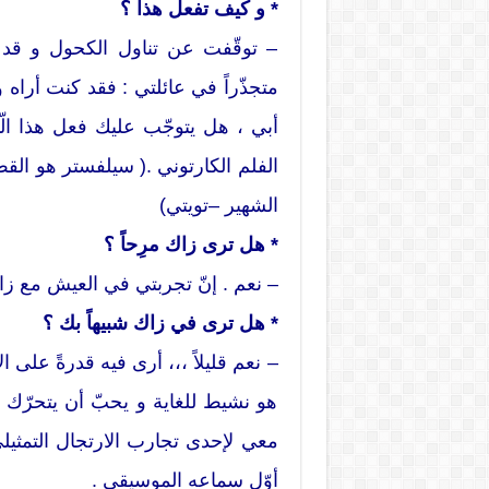
* و كيف تفعل هذا ؟
متجذّراً في عائلتي : فقد كنت أراه
أبي ، هل يتوجّب عليك فعل هذا الّ
الفلم الكارتوني .( سيلفستر هو ا
الشهير –تويتي)
* هل ترى زاك مرِحاً ؟
– نعم . إنّ تجربتي في العيش مع زا
* هل ترى في زاك شبيهاً بك ؟
– نعم قليلاً ،،، أرى فيه قدرةً على الأد
هو نشيط للغاية و يحبّ أن يتحرّك
معي لإحدى تجارب الارتجال التمث
أوّل سماعه الموسيقى .