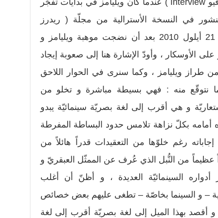
آب 1986 و منشور في مجلّة ( إنترفيو Interview ) عندما كان ويليامز في بدايات تفجّر
 فمنشور في النسخة الأسترالية من مجلّة ( ريدرز
دايجست Reader”s Digest ) في 21 أيلول 2010 بعد أن نضجت موهبة ويليامز و
لى الأوسكار ، وأودّ الإشارة هنا إلى صعوبة إيجاد
من طراز ويليامز ، وكما سنرى في الحوار اللاحق
لما نتوقّع منه : فهي بسيطة مباشرة و تخلو من
ستعاريّة و هي أقرب إلى لغة بصريّة سينمائيّة يبدو
اه أمامه بكلّ نزاهة تلامس حدود البساطة المفرطة
باته رغم خلوّها من التعقيدات قدراً هائلاً من
 عظيماً من النُّبل الذي عُرف عن الممثّل العبقريّ و
أدواره السينمائيّة العديدة ، و أظنّ أن أغلب
ة – و السينما بخاصّة – تطغى عليهم بعض خصائص
 و أقصد بهذا الميل إلى لغة بصريّة أقرب إلى لغة