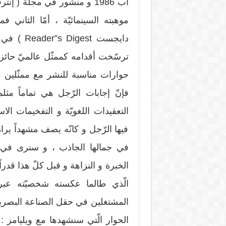
موهبته السينمائيّة ، أمّا الثاني
ترسّخت أقدامه كممثّل عالميّ حائز ع
حوارات مناسبة للنشر مع ممثّلين 
فإنّ إجابات الرّجل هي تماماً مث
التعقيدات اللغويّة و التفخيمات الا
فيها الرّجل و كانّه يصف مشهداً ير
في جمالها الجاذب ، و سنرى في إجا
الخبرة و النزاهة و قبل كلّ هذا قدراً
الّذي طالما عكسته شخصيّته عبر 
المشتغلين في حقل الصناعة البصري
الحوار الّتي سنشهدها مع ويليامز :