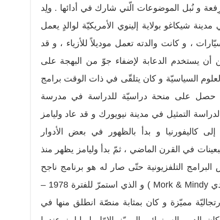
فعة و نُبل الموضوعات الّتي شارك في أدائها . ولِد
وليامز في 21 تموز 1951 في مدينة شيكاغو بولاية إلينوي الأمريكيّة لوالدٍ يعمل
ارات ، و كانت والدته تعمل موديلاً للأزياء ، و قد
ن أن يستخدم الدعابة لإضفاء جوّ من البهجة على
لوم السياسيّة و كان يتلقّى في ذات الوقت برامج
 ثمّ حصل على منحة دراسيّة للدراسة في مدرسة
Julliard المرموقة لدراسة التمثيل في مدينة نيويورك و قد عاد وليامز
ى كاليفورنيا و بدأ بالظهور في بعض الأدوار
بعينات في القرن الماضي ، ثمّ بدأ وليامز يظهر منذ
رامج التلفزيونية حتّى صار له هو برنامج ناجح
خاصّ به تحت اسم ( مورك آند ميندي Mork & Mindy ) و الذي استمرّ للفترة 1978 –
ارتجاليّة مميّزة و كان بمثابة منصّة انطلق منها في