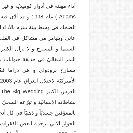
Adams ) عام 1998 
الضحك في وسط بيئة تلتزم بالأداء ا
عانى ويليامز من مشاكل في القلب 
السينما و المسرح و لا يزال الكثير
مسارح برودواي و هي دراما فكاه
ا
نشاطاته الإنسانيّة و تبرّعه السخيّ 
بالمعوّقين جسديّاً و ذهنيّاً في كل أنحا
الحوار الآتي ترجمة لبعض الفقرات ا