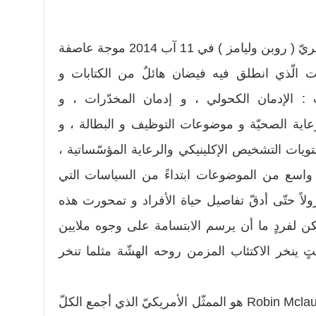
أشاع الانتحار الفجائعي للممثّل العبقريّ ( روبن وليامز ) في 11 آب 2014 موجة عاصفة
 الّذي انطلق فيه فيضان هائلٌ من الكتابات و
 : الإدمان الكحولي ، و إدمان المخدّرات ، و
عاية الصحيّة و موضوعات التوظيف و البطالة ، و
يات التشخيص الإكلينيكي والرعاية المؤسّساتية ،
واسع من الموضوعات ابتداءً من السياسات التي
زولاً حتّى أدقّ تفاصيل حياة الأفراد و تمحورت هذه
 لفردٍ ما أن يرسم الابتسامة على وجوه ملايين
ٍ ينخر الاكتئاب المزمن روحه الهشّة مثلما تنخر
روبن مكلورين وليامز Robin Mclaurin Williams هو الممثّل الأمريكيّ الذي أجمع الكلّ