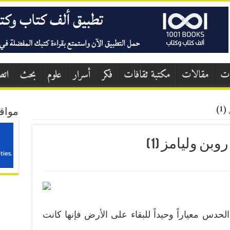
ات
مقالات
مكتبة ثقافات
فكر
أسرار
علوم
بحث
اتص
1)
مواق
وبن وليامز (1)
لحدس معياراً وحيداً للبقاء على الأرض فإنها كانت