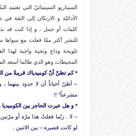
السيناريو السينمائيّ التي تعتمد الت
الأدائيّة و الارتكان إلى الثقة في
كلمات أو جمل ، و إذا كنت قد بذ
للنشر أكثر ممّا فعلت مع سواها 
تلويحة وداع وتحية واجبة لهذا ال
المحيطات وهو الذي طالما أسعد الملاي
* كم تظنّ أنّ كوميدياك قريبةُ من ا
– أظنّ أحياناً أن لا حدود بينهما ، 
مشرعناً” !!
* و هل عبرت الحاجز بين الكوميديا و 
– لا . ربّما فعلتُ هذا مرّة أو مرّت
لو كانت قصيرة – بين الاثنين .