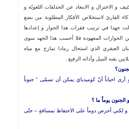
كثيف و الاختزال و الابتعاد عن الحذلقات اللغويّة و
 ذكاء القارئ لاستخلاص الأفكار المطلوبة من بضع
لت جهدا في ترتيب فقرات هذا الحوار و إعدادها
من الحوارات المعهودة فلا أحسب هذا الجهد سوى
فنان العبقري الذي استحال رمادا تمازج مع مياه
ين بفنه النبيل وأدائه الرفيع .
لجنون؟
و أرى احياناً أنّ كوميديايَ يمكن أن تسمّى ” جنوناً
الجنون يوماً ما ؟
ين و لكني أحرص دوماً على الاحتفاظ بمسافةٍ – حتّى