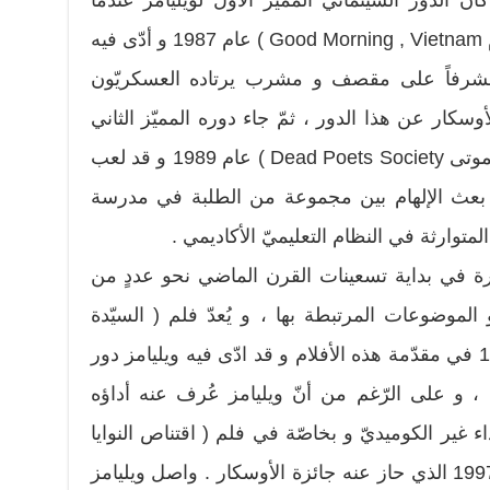
 كان الدور السينمائي المميّز الاوّل لويليامز عندما
شارك في فلم ( صباح الخير ، فيتنام Good Morning , Vietnam ) عام 1987 و أدّى فيه
رفاً على مقصف و مشرب يرتاده العسكريّون
أوسكار عن هذا الدور ، ثمّ جاء دوره المميّز الثاني
في الفلم الرائع ( جمعيّة الشّعراء الموتى Dead Poets Society ) عام 1989 و قد لعب
 بعث الإلهام بين مجموعة من الطلبة في مدرسة
 المتوارثة في النظام التعليميّ الأكاديمي .
فجّرة في بداية تسعينات القرن الماضي نحو عددٍ من
الموضوعات المرتبطة بها ، و يُعدّ فلم ( السيّدة
داوتفاير Mrs. Doubtfire ) عام 1993 في مقدّمة هذه الأفلام و قد ادّى فيه ويليامز دور
ده ، و على الرّغم من أنّ ويليامز عُرف عنه أداؤه
داء غير الكوميديّ و بخاصّة في فلم ( اقتناص النوايا
الطيبة Good Will Hunting ) عام 1997 الذي حاز عنه جائزة الأوسكار . واصل ويليامز