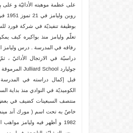
على عظمة موهبته الأدائيّة و على رِ
روبن 
بوظيفة تنفيذيّة في شركة فورد للسيّ
تعلّم وليامز منذ بواكيره كيف يمك
رفاقه في المدرسة . درس وليامز الع
دراسيّة في الارتجال الأدائيّ ،
جوليارد  School
قبل إكمال دراسته في المدرسة إل
الكوميديّة في النوادي منذ بداية الس
منتصف السبعينات كضيف في بعض الب
1982 و أظهر فيه وليامز مواهب 