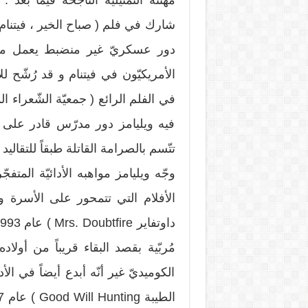
مهنته التمثيليّة الناجحة فيما بعد .
دور عسكريّ غير منضبط يعمل مش
الأمريكيّون في فيتنام و قد رُشّح لل
فيه ويليامز دور مدرّس قادر على
تتّسم بالصرامة القاتلة طبقاً للتقاليد
وجّه ويليامز مواهبه الأدائيّة المت
الأفلام التي تتمحور على الأسرة و 
مُربّية بقصد البقاء قريباً من أولا
الكوميديّ غير أنّه أبدع أيضاً في الأ