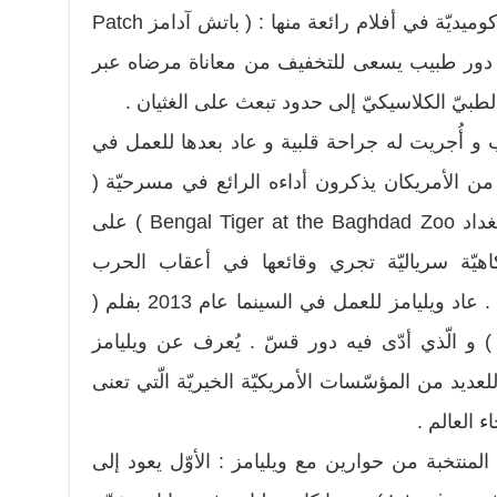
أداء مهنته في أدوار كوميديّة و غير كوميديّة في أفلام رائعة منها : ( باتش آدامز Patch
و قد أدّى فيه دور طبيب يسعى للتخفيف من معاناة مرضاه عبر
لطبيّ الكلاسيكيّ إلى حدود تبعث على الغثيان .
و أُجريت له جراحة قلبية و عاد بعدها للعمل في
 من الأمريكان يذكرون أداءه الرائع في مسرحيّة (
النمر البنغاليّ في حديقة حيوانات بغداد Bengal Tiger at the Baghdad Zoo ) على
يّة سرياليّة تجري وقائعها في أعقاب الحرب
الأميركيّة لاحتلال العراق عام 2003 . عاد ويليامز للعمل في السينما عام 2013 بفلم (
لعرس الكبير The Big Wedding ) و الّذي أدّى فيه دور قسّ . يُعرف عن ويليامز
للعديد من المؤسّسات الأمريكيّة الخيريّة الّتي تعنى
ء العالم .
لمنتخبة من حوارين مع ويليامز : الأوّل يعود إلى