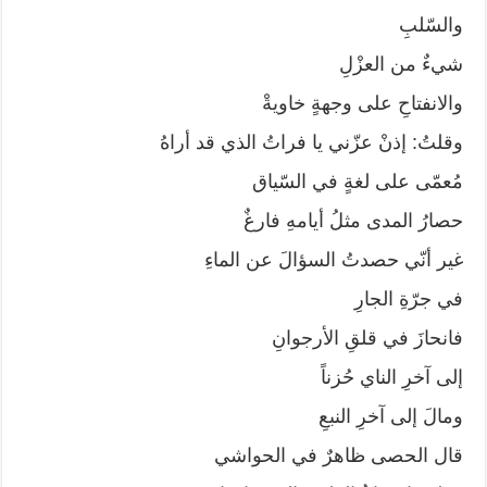
والسّلبِ
شيءٌ من العزْلِ
والانفتاحِ على وجهةٍ خاويةْ
وقلتُ: إذنْ عزّني يا فراتُ الذي قد أراهُ
مُعمّى على لغةٍ في السّياق
حصارُ المدى مثلُ أيامهِ فارغٌ
غير أنّي حصدتُ السؤالَ عن الماءِ
في جرّةِ الجارِ
فانحازَ في قلقِ الأرجوانِ
إلى آخرِ الناي حُزناً
ومالَ إلى آخرِ النبعِ
قال الحصى ظاهرٌ في الحواشي