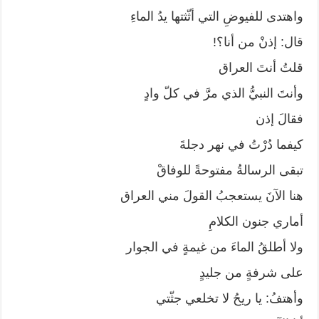
واهتدى للفيوضِ التي أثّثتها يدُ الماءِ
قال: إذنْ من أنا؟!
قلتُ أنتَ العراق
وأنتَ النبيُّ الذي مرَّ في كلّ وادٍ
فقالَ إذن
كيفما دُرْتُ في نهر دجلةَ
تبقى الرسالةُ مفتوحةً للوفاقْ
هنا الآنَ يستعجبُ القولَ مني العراق
أماري جنون الكلامِ
ولا أطلقُ الماءَ من غيمةٍ في الجوار
على شرفةٍ من جليدٍ
وأهتفُ: يا ريحُ لا تخلعي جثّتي