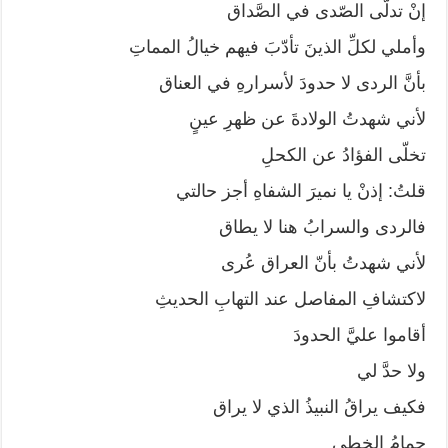
إنْ تدلّى الصّدى في الصَّداق
وأملي لكلِّ الذينَ تأدّبَ فيهم خيالُ المماتِ
بأنَّ الردى لا حدودَ لأسرارهِ في العناق
لأني شهدتُ الولادةَ عن ظهرِ عينٍ
تخلّى الفؤادُ عن الكحلِ
قلتُ: إذنْ يا نميرَ الشفاهِ أجز حالتي
فالردى والسرابُ هنا لا يطاق
لأني شهدتُ بأنّ العراق عُرى
لاكتشافِ المفاصل عند التهابِ الحديثِ
أقاموا عليَّ الحدودَ
ولا حدَّ لي
فكيف يراقُ النبيذُ الذي لا يراق
حمامُ الخطى