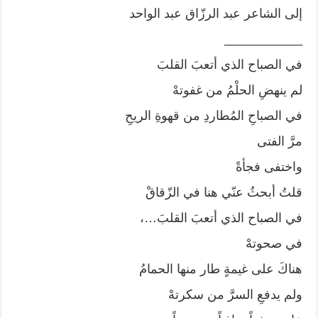
إلى الشاعر عبد الرزّاق عبد الواحد
___________
في الصباح الذي أتعبَ القلبَ
لم ينهضِ الحلْمُ من غفوتهْ
في الصباحِ المُطاردِ من قهوةِ الريحِ
مرَّ الفتى
واختفى فجأةً
قلتُ أبحثُ عنّي هنا في الزّقاقْ
في الصباح الذي أتعبَ القلبَ…،
في صحوتهْ
هناكَ على غيمةٍ طار منها الحمامُ
ولم يدفعِ السرَّ من سكرتهْ