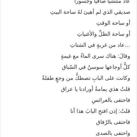
عاد منتشياً صافياً وجسوراً
صديقي الذي لم أهيئ لهُ ساحة البيتِ
أو ساحة الوقتِ
أو ساحة الظلِّ والأغنياتِ
…عاد من غربةٍ في الشتاتِ
وقالَ: هناك سرى الماءُ مع غيمةٍ
كلُّ أوجاعها سوسنٌ في السّباق
وكانت على البابِ تصطكُّ من وجعٍ طفلةٌ
قلتُ هذي يمامةُ أورادنا يا عراق
فاحتفى بالعرائسِ
قلتُ: إذن افتحِ البابَ هذا أنا
فاحتفى بالرّفاق
واحتفى بالصدى