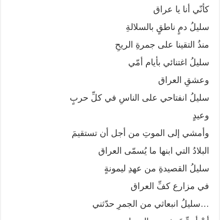
كأنّي أنا يا عراق
سليلُ دمٍ ناطقٍ بالسلالةِ
منذُ التقينا على جمرةِ الريحِ
سليلُ اغتنائي بأيام أمّي
وعشقِ العراق
سليلُ انفتاحي على الناسِ في كلِّ حربٍ
وعيدٍ
وأمشي إلى الموتِ من أجل أن تستقيمَ
البلادُ التي ابنها ما يُسمّى العراق
سليلُ القصيدةِ من عهدِ ليمونةٍ
في مزارع كفِّ العراق
…سليلُ انبعاثي من الجمرِ حدّثني