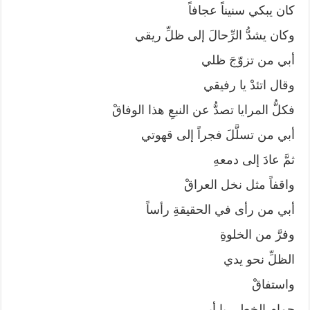
كان يبكي سنيناً عجافاً
وكان يشدُّ الرِّحالَ إلى ظلِّ ريقي
أبي من تزوّجَ ظلي
وقال اتئدْ يا رفيقي
فكلُّ المرايا تصدُّ عن النبعِ هذا الوفاقْ
أبي من تسلَّلَ فجراً إلى قهوتي
ثمَّ عادَ إلى دمعهِ
واقفاً مثل نخل العراقْ
أبي من رأى في الحقيقةِ رأساً
وفرَّ من الخلوةِ
الظلِّ نحو يدي
واستفاقْ
حمام الخطى يا أبي