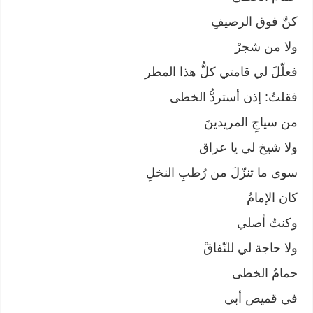
كنَّ فوق الرصيفِ
ولا من شجرْ
فعلّلَ لي قامتي كلُّ هذا المطر
فقلتُ: إذن أستردُّ الخطى
من سياجِ المريدينَ
ولا شيخ لي يا عراق
سوى ما تنزّلَ من رُطبِ النخلِ
كان الإمامُ
وكنتُ أصلي
ولا حاجة لي للنّفاقْ
حمامُ الخطى
في قميص أبي