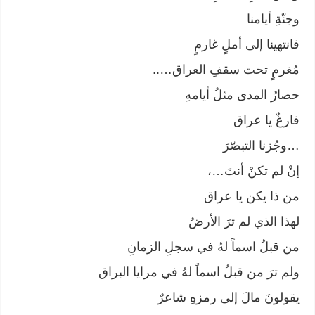
وجنّةِ أيامنا
فانتهينا إلى أملٍ غارمٍ
مُغرمٍ تحت سقفِ العراق…..
حصارُ المدى مثلُ أيامهِ
فارغٌ يا عراق
…وجُزنا التبصّرَ
إنْ لم تكنْ أنتَ…،
من ذا يكن يا عراق
لهذا الذي لم ترَ الأرضُ
من قبلُ اسماً لهُ في سجلِ الزمانِ
ولم ترَ من قبلُ اسماً لهُ في مرايا البراق
يقولونَ مالَ إلى رمزهِ شاعرٌ