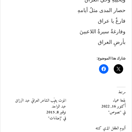
حصار المدى مثلُ أيامهِ
فارغٌ يا عراق
وفارغةٌ سيرةُ اللاعبينَ
بأرضِ العراق
شارك هذا الموضوع:
مرتبط
بقعة عمياء
الموت يغيِّب الشاعر العراقي عبد الرزاق
أكتوبر 16, 2022
عبد الواحد
في "نصوص"
نوفمبر 8, 2015
في "إضاءات"
ألبوم الطفل الذي كنته