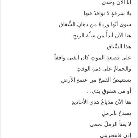
أنا الآنَ وحدي
بلا شرفةٍ لا نوافذَ فيها
سوى أنّها وردةٌ من دهانِ الشِّقاق
هنا الآن أبدأُ من سلّة الريحِ
هذا السِّباق
على قصعةِ الموتِ كان الفتى واقفاً
والحمامُ على ذمةِ الوقتِ
يستنهضُ القمحَ من عتمةٍ الأرضِ
أو من شقوقِ يدي…
هنا الآن مذياعُ هذي الأخاديدِ
يصدحُ بالرملِ
لا يفتأ الرملُ لحمي
إذن فاهجريني