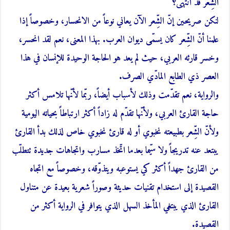
الشِّعر قد انتهى؟
لنكن صريحين إنّ الشِّعر الآن يعاني نوعاً من الانحسار، وخصوصاً إذا
علمنا أنّ الشِّعر كان يسمّى ديوان العرب. بهذا المعنى، نعم لقد انحسر،
وخسر قارئه العربي، حيث لم يعد هو الحاجة الوحيدة للإنسان في هذا
العصر ذي الطابع المادّي الصرف.
والرواية، نعم تقدّمت وذلك لأسباب أيضاً، ربّما لأنّها تلامس أكثر
حاجة القارئ العربي، ولأنّها تقدّم له زاداً أكثر ارتباطاً بحياته اليومية
ولأنّ الشِّعر بطبيعته نخبوي أو له قارئ نخبوي خاص لذلك بدأ القارئ
يبتعد عنه تدريجاً ولا سيّما بعدما اتّخذ مسارب واتجاهات جديدة تتطلّب
من القارئ جهداً أكثر كي يستوعبه ويتذوّقه، وخصوصاً مع اتجاه
القصيدة إلى استخدام تقنيات حديثة وصوراً شعرية بعيدة عن متناول
القارئ الذي يبتغي المأخذ السهل الذي يتوافر في الرواية أكثر من
القصيدة.