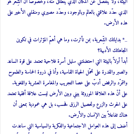
البيئة، ولا ينفصل عن المكان الذي ينطلق منه، وخصوصاً أن الشِّعر هو
الذي حدّد علاقتي بالعالم وبالوجود، وحدّد مصيري ومنقلبي الأخير على
هذه الأرض.
_
* بداياتك الشِّعرية، بمن تأثرت، وما هي أهمّ المؤثرات في تكوين
اتجاهاتك الأدبية؟
أبدأ أولاً بالبيئة التي احتضنتني سليل أسرة فلاحية تعتمد على قوة الساعد
والصبر والقدرة على تحمّل الحياة القاسية، وأنا في ذروة الحماسة والطموح
والتمرّد والرفض أدبّ على عصا التجريب والمغامرة العشرية واللغوية.
على أنّ هذه العلاقة الموروثة بيني وبين الأرض ليست علاقة أفقية تعتمد
على الحرث والزرع وتحصيل الرزق فحسب، بل هي عمودية بمعنى أن
هناك تفاعلاً بين الإنسان والأرض.
أضف إلى هذه العوامل الاجتماعية والفكرية والسياسية التي ساعدت