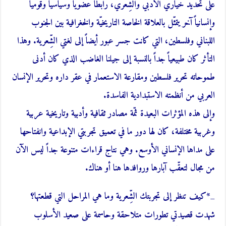
على تحديد خياري الأدبي والشِّعري، رابطاً عضوياً وسياسياً وقومياً
وإنسانياً آخر يتمثّل بالعلاقة الخاصة التاريخيّة والخغرافية بين الجنوب
اللبناني وفلسطين، التي كانت جسر عبور أيضاً إلى لغتي الشِّعرية. وهذا
التأثر كان طبيعياً جداً بالنسبة إلى جيلنا الغاضب الذي كان أدنى
طموحاته تحرير فلسطين ومقارعة الاستعمار في عقر داره وتحرير الإنسان
العربي من أنظمته الاستبدادية الفاسدة.
وإلى هذه المؤثرات البعيدة ثمّة مصادر ثقافية وأدبية وتاريخية عربية
وغربية مختلفة، كان لها دور ما في تعميق تجربتي الإبداعية وانفتاحها
على مداها الإنساني الأوسع. وهي نتاج قراءات متنوعة جداً ليس الآن
من مجال لتعقّب آبارها وروافدها هنا أو هناك.
_*كيف تنظر إلى تجربتك الشِّعرية وما هي المراحل التي قطعتها؟
شهدت قصيدتي تطورات متلاحقة وحاسمة على صعيد الأسلوب