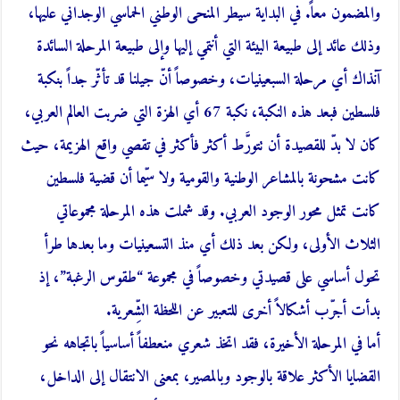
والمضمون معاً. في البداية سيطر المنحى الوطني الحماسي الوجداني عليها،
وذلك عائد إلى طبيعة البيئة التي أنتمي إليها وإلى طبيعة المرحلة السائدة
آنذاك أي مرحلة السبعينيات، وخصوصاً أنّ جيلنا قد تأثّر جداً بنكبة
فلسطين فبعد هذه النكبة، نكبة 67 أي الهزة التي ضربت العالم العربي،
كان لا بدّ للقصيدة أن تتورَّط أكثر فأكثر في تقصي واقع الهزيمة، حيث
كانت مشحونة بالمشاعر الوطنية والقومية ولا سيّما أن قضية فلسطين
كانت تمثل محور الوجود العربي. وقد شملت هذه المرحلة مجموعاتي
الثلاث الأولى، ولكن بعد ذلك أي منذ التسعينيات وما بعدها طرأ
تحول أساسي على قصيدتي وخصوصاً في مجموعة “طقوس الرغبة”، إذ
بدأت أجرّب أشكالاً أخرى للتعبير عن اللحظة الشِّعرية.
أما في المرحلة الأخيرة، فقد اتخذ شعري منعطفاً أساسياً باتجاهه نحو
القضايا الأكثر علاقة بالوجود وبالمصير، بمعنى الانتقال إلى الداخل،