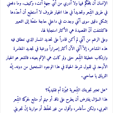
الإنسان أن يتحكّم فيها ولا أدري من أيّ جهةٍ أتت، وكيف. وما دفعني
في طريق الشِّعر وتحديداً في هذا الخيار ظروف لا أستطيع أن أحدّدها
بشكل دقيق سوى أنّني وجدت في داخلي حاجة ملحّة إلى التعبير
فاكتشفت أنّ القصيدة هي الأكثر استجابة لها.
وعلى الرغم من أنّني لم أكن قادراً على تحديد المسار الذي تنطلق فيه
هذه المشاعر، إلاّ أنّني الآن أكثر إصراراً ورغبة في تجديد المغامرة
وارتكاب خطيئة الشِّعر حتى ولو كانت هي الإثم بعينه، فالشعر هو الخيار
الأوحد لي لقبول شرط الحياة في هذا الوجود المستحيل من دونه. إنّه
الترياق يا صاحبي.
*هل تعتبر تجربتك الشِّعرية مميّزة أم تقليديّة؟
هذا السؤال يفترض أن يطرح على ناقد أو مهتم أو متابع لحركة الشِّعر
العربي، ولكن سأغامر، وأقول من غير تحفّظ أو مواربة إنّ تجربتي