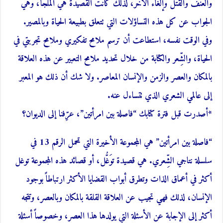
والعنف والقتل وإلغاء الآخر، لذلك كانت القصيدة هي الملجأ، وهي
الجواب عن كل هذه التساؤلات التي تتعلق بطبيعة الحياة وبالمصير.
وفي الوقت نفسه، استطاعت أن ترسم ملامح تفكيري وملامح تجربتي في
الحياة، والشِّعر والكتابة من خلال تحديد ملامح التعبير عن هذه العلاقة
بالمكان والعصر والزمن والإنسان المعاصر. ولا شك أن ذلك هو المعبر
إلى عالمي الشعري الذي تتساءل عنه.
*أصدرت قبل فترة كتابك “فاصلة بين امر
أتين”، عرِّفنا إلى الديوان؟
“فاصلة بين امرأتين” هي المجموعة الأخيرة التي تحمل الرقم 13 في
سلسلة نتاجي الشِّعري. هي قصيدة توَغُّل، أو قصائد هذه المجموعة توغل
أكثر في أعماق الذات وتطرق أبواب القضايا الأكثر ارتباطاً بوجود
الإنسان، لذلك فهي تجيب عن العلاقة القلقة بالمكان وبالعصر، وتتجه
أكثر إلى الإجابة عن الأسئلة التي يولدها هذا العصر، وخصوصاً أسئلة