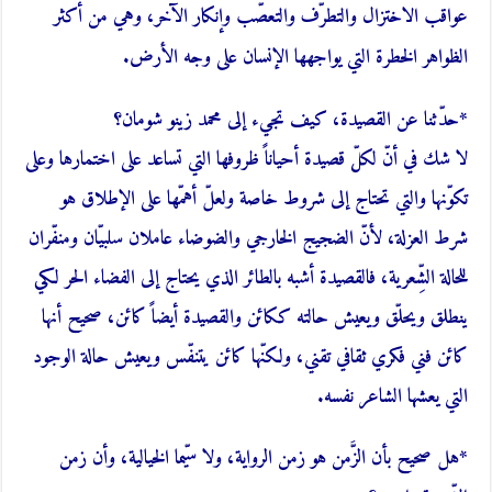
عواقب الاختزال والتطرّف والتعصّب وإنكار الآخر، وهي من أكثر
الظواهر الخطرة التي يواجهها الإنسان على وجه الأرض.
*حدّثنا عن القصيدة، كيف تجيء إلى محمد زينو شومان؟
لا شك في أنّ لكلّ قصيدة أحياناً ظروفها التي تساعد على اختمارها وعلى
تكوّنها والتي تحتاج إلى شروط خاصة ولعلّ أهمّها على الإطلاق هو
شرط العزلة، لأنّ الضجيج الخارجي والضوضاء عاملان سلبيّان ومنفّران
للحالة الشِّعرية، فالقصيدة أشبه بالطائر الذي يحتاج إلى الفضاء الحر لكي
ينطلق ويحلّق ويعيش حالته ككائن والقصيدة أيضاً كائن، صحيح أنها
كائن فني فكري ثقافي تقني، ولكنّها كائن يتنفّس ويعيش حالة الوجود
التي يعشها الشاعر نفسه.
*هل صحيح بأن الزَّمن هو زمن الرواية، ولا سيّما الخيالية، وأن زمن