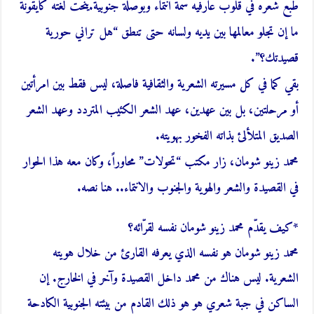
طبع شعره في قلوب عارفيه سمة انتماء وبوصلة جنوبية.ينحت لغته كأيقونة
ما إن تجلو معالمها بين يديه ولسانه حتى تنطق “هل تراني حورية
قصيدتك؟”.
بقي كما في كل مسيرته الشعرية والثقافية فاصلة، ليس فقط بين امرأتين
أو مرحلتين، بل بين عهدين، عهد الشعر الكئيب المتردد وعهد الشعر
الصديق المتلألئ بذاته الفخور بهويته.
محمد زينو شومان، زار مكتب “تحولات” محاوراً، وكان معه هذا الحوار
في القصيدة والشعر والهوية والجنوب والانتماء.. هنا نصه.
*كيف يقدّم محمد زينو شومان نفسه لقرّائه؟
محمد زينو شومان هو نفسه الذي يعرفه القارئ من خلال هويته
الشعرية. ليس هناك من محمد داخل القصيدة وآخر في الخارج. إن
الساكن في جبة شعري هو هو ذلك القادم من بيئته الجنوبية الكادحة