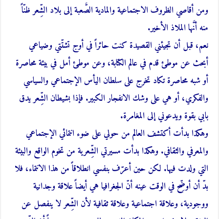
ومن أقاصي الظروف الاجتماعية والمادية الصَّعبة إلى بلاد الشِّعر ظنّاً
منه أنَّها الملاذ الأخير.
نعم، قبل أن تجيئني القصيدة كنت حائراً في أوج تشتّتي وضياعي
أبحث عن موطئ قدم في عالم الكتابة، وعن موطئ أمل في بيئة محاصرة
أو شبه محاصرة تكاد تخرج على سلطان اليأس الإجتماعي والسياسي
والفكري، أو هي على وشك الانفجار الكبير. فإذا بشيطان الشِّعر يدق
بابي بقوة ويدعوني إلى المغامرة.
وهكذا بدأت أكتشف العالم من حولي على ضوء انتمائي الإجتماعي
والمعرفي والثقافي. وهكذا بدأت مسيرتي الشِّعرية من تخوم الواقع والبيئة
التي ولدت فيها. لكن حين أعرّف بنفسي انطلاقاً من هذا الانتماء، فلا
بدّ أن أوضِّح في الوقت عينه أنّ الجغرافيا هي أيضاً علاقة وجدانية
ووجودية، وعلاقة اجتماعية وعلاقة ثقافية لأن الشِّعر لا ينفصل عن