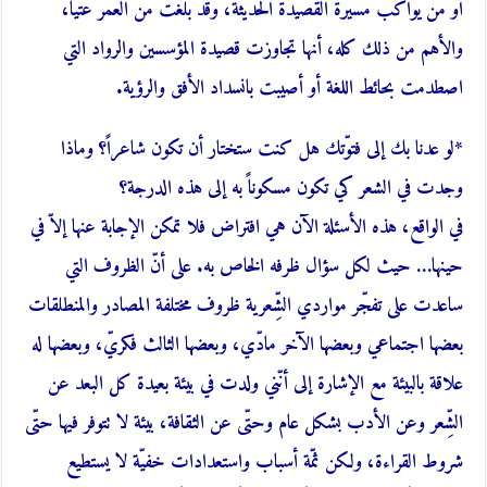
أو من يواكب مسيرة القصيدة الحديثة، وقد بلغت من العمر عتياً،
والأهم من ذلك كله، أنها تجاوزت قصيدة المؤسسين والرواد التي
اصطدمت بحائط اللغة أو أصيبت بانسداد الأفق والرؤية.
*لو عدنا بك إلى فتوّتك هل كنت ستختار أن تكون شاعراً؟ وماذا
وجدت في الشعر كي تكون مسكوناً به إلى هذه الدرجة؟
في الواقع، هذه الأسئلة الآن هي افتراض فلا تمكن الإجابة عنها إلاّ في
حينها… حيث لكل سؤال ظرفه الخاص به. على أنّ الظروف التي
ساعدت على تفجّر مواردي الشِّعرية ظروف مختلفة المصادر والمنطلقات
بعضها اجتماعي وبعضها الآخر مادّي، وبعضها الثالث فكريّ، وبعضها له
علاقة بالبيئة مع الإشارة إلى أنّني ولدت في بيئة بعيدة كل البعد عن
الشِّعر وعن الأدب بشكل عام وحتّى عن الثقافة، بيئة لا تتوفر فيها حتّى
شروط القراءة، ولكن ثمّة أسباب واستعدادات خفيّة لا يستطيع