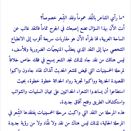
*ما رأي الشاعر بالنَّقد عموماً ونقد الشِّعر خصوصاً؟
أنت الآن بهذا السؤال تضع إصبعك في الجرح تماماً فالنقد غائب عن
الساحة العربية، فما نقرأه الآن هو مقاربات سريعة أقرب إلى الانطباع
الشخصي منها إلى النقد الذي يتطلّب المنهجيّات الضرورية وللأسف،
ليس هنالك من نقد جاد لذلك نجد الشعر يسبح في فلك خاص خلافاً
لمرحلة الخمسينيات التي قيض للشعر الحديث آنذاك نقاد جادون واكبوا
القصيدة الحديثة وواكبوا تجربة رواد الحداثة خطوة خطوة، بحيث
استطاعوا أن يساعدوا الشعراء الحداثيين على تبيان السلبيات والشوائب
واستكشاف الطريق وفتح آفاق جديدة.
هذه المرحلة من النقد التي واكبت مرحلة الخمسينيات يفتقدها الشِّعر في
المرحلة الحالية، لذلك ليس هناك من نقد ولا نقّاد ولا من رؤية جديدة