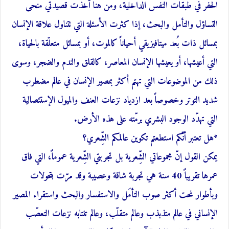
الحفر في طبقات النفس الداخلية، ومن هنا أخذت قصيدتي منحى
التساؤل والتأمل والبحث، إذا كثرت الأسئلة التي تتناول علاقة الإنسان
بمسائل ذات بُعد ميتافيزيقي أحياناً كالموت، أو بمسائل متعلّقة بالحياة،
التي أعيشها، أو يعيشها الإنسان المعاصر، كالقلق والندم والضجر، وسوى
ذلك من الموضوعات التي تهتم أكثر بمصير الإنسان في عالم مضطرب
شديد التوتر وخصوصاً بعد ازدياد نزعات العنف والميول الإستئصالية
التي تهدّد الوجود البشري برمّته على هذه الأرض.
*هل تعتبر أنّكم استطعتم تكوين عالمكم الشِّعري؟
يمكن القول إنّ مجموعاتي الشِّعرية بل تجربتي الشِّعرية عموماً، التي فاق
عمرها تقريباً 40 سنة هي تجربة شاقة وعصيبة وقد مرّت بتحولات
وبأطوار نحت أكثر صوب التأمَل والاستفسار والبحث واستقراء المصير
الإنساني في عالم متذبذب وعالم متقلّب، وعالم تنتابه نزعات التعصّب