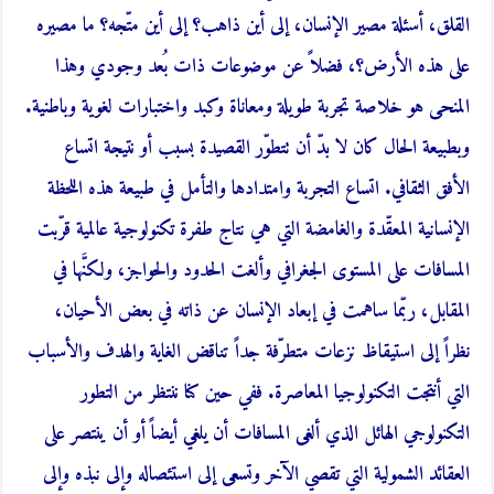
القلق، أسئلة مصير الإنسان، إلى أين ذاهب؟ إلى أين متّجه؟ ما مصيره
على هذه الأرض؟، فضلاً عن موضوعات ذات بُعد وجودي وهذا
المنحى هو خلاصة تجربة طويلة ومعاناة وكبد واختبارات لغوية وباطنية.
وبطبيعة الحال كان لا بدّ أن تتطوّر القصيدة بسبب أو نتيجة اتساع
الأفق الثقافي. اتساع التجربة وامتدادها والتأمل في طبيعة هذه اللحظة
الإنسانية المعقّدة والغامضة التي هي نتاج طفرة تكنولوجية عالمية قرّبت
المسافات على المستوى الجغرافي وألغت الحدود والحواجز، ولكنَّها في
المقابل، ربّما ساهمت في إبعاد الإنسان عن ذاته في بعض الأحيان،
نظراً إلى استيقاظ نزعات متطرّفة جداً تناقض الغاية والهدف والأسباب
التي أنتجت التكنولوجيا المعاصرة. ففي حين كنا ننتظر من التطور
التكنولوجي الهائل الذي ألغى المسافات أن يلغي أيضاً أو أن ينتصر على
العقائد الشمولية التي تقصي الآخر وتسعى إلى استئصاله وإلى نبذه وإلى