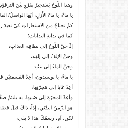
وهذا اللّوحُ يَسْتجيرُ بقَرْوٍ بيْنَ الترقوّةِ
يا ماءً، يا ماءَ الأَزَلِ، أيّها الواصلُ/ ال
كمْ تحتاجُ منَ الاستعاراتِ كيْ تعيدَ ر
كما في بدايةِ البداياتِ؛
إذْ حنَّ اللّوحُ إلى نطافِه العذابِ،
وحنَّ الإلفُ إلى إلفِه،
وحنَّ الماءُ إلى عيْنِه.
يا ماءً، يا بوسيدون، أعِدْ القسمَتيْن 
أعِدْ غايا إلى مَجرّتِها،
وأعِدْ المجرّةَ إلى صُلبها، به يلتئمُ صفْ
هوَ الزّمنُ البدْئي، إذاً، ذاكَ قبلَ قصّ
لكن، آهٍ، رسمُكَ هذا لا يَفي،