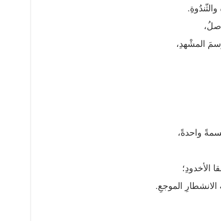
 والثّندُوةِ.
فاصلُ،
سمَ المشْهدِ،
قسمةً واحدةً،
قا الأخدودِ؛
ة الانشطارِ الموجعِ.