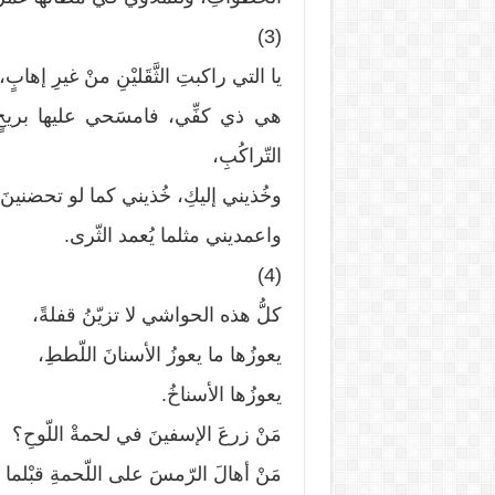
(3)
يا التي راكبتِ الثَّقَليْنِ منْ غيرِ إهابٍ،
هي ذي كفِّي، فامسَحي عليها بريحٍ 
التّراكُبِ،
وخُذيني إليكِ، خُذيني كما لو تحضنينَ 
واعمديني مثلما يُعمد الثّرى.
(4)
كلُّ هذه الحواشي لا تزيّنُ قفلةً،
يعوزُها ما يعوزُ الأسنانَ اللّططِ،
يعوزُها الأسناخُ.
مَنْ زرعَ الإسفينَ في لحمةْ اللّوحِ؟
مَنْ أهالَ الرّمسَ على اللّحمةِ قبْ