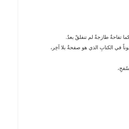
كما تفاحةٌ طازجةٌ لم تنفلقْ بعدُ.
وناً في الكتابِ الذي هو صفحةٌ بلا آخِر،
سّفحِ،