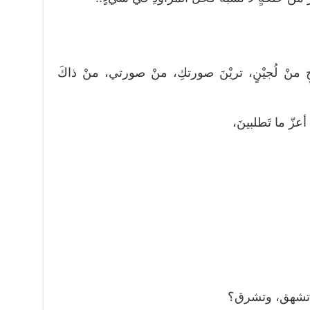
منْ لُجيْنٍ، تريْنَ صورتكِ، منْ صورتي، منْ ذاكَ
أعزّ ما تَطلبينَ،
لما تشهق، وتشرق؟