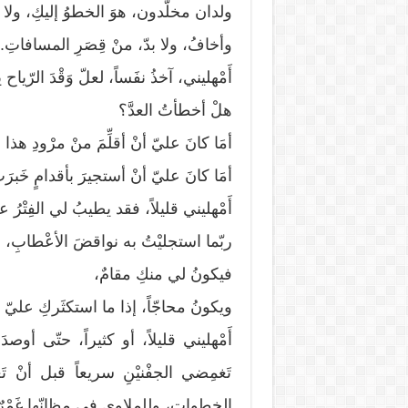
ولدان مخلّدون، هوَ الخطوُ إليكِ، ولا أر
وأخافُ، ولا بدّ، منْ قِصَرِ المسافاتِ.
أَمْهليني، آخذُ نفَساً، لعلّ وَقْدَ الرّ
هلْ أخطأتُ العدَّ؟
أمَا كانَ عليّ أنْ أقلِّمَ منْ مرْودِ هذ
أمَا كانَ عليّ أنْ أستجيرَ بأقدامٍ خَبر
أَمْهليني قليلاً، فقد يطيبُ لي الفِتْرُ
ربّما استجليْتُ به نواقضَ الأعْطابِ،
فيكونُ لي منكِ مقامٌ،
ويكونُ محاجّاً، إذا ما استكثَركِ عليّ ال
أَمْهليني قليلاً، أو كثيراً، حتّى أوص
تَغمِضي الجفْنيْنِ سريعاً قبل أنْ 
الخطواتِ، وللملاوي في مظانّها غَمْرٌ 