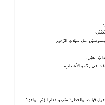
.
فّيْنِ،
 مبسوطتيْن مثلَ سَبْلاتِ الزّهور
ابُ العيْنِ،
ودقت في زحْمةِ الأعطابِ،
ولَ قبابِكِ، والخطوةُ منّي بمقدارِ الفِتْرِ الواحدِ؟