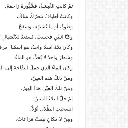
ثمّ كانتِ الغُبْشةُ، فشَّبُّورةٌ زاحمَةٌ،
وكانتْ أطيافٌ تتحرّكُ هناكَ،
وطودٌ، أو ما يُشبهُه، وسفحٌ.
وكنّا اثنيْنِ فحسبُ، نَستعدّ للانْشيالِ 
وكانَ ثمّةَ اسمٌ واحدٌ، هو اسمُنا، مرق
وشطرٌ واحدٌ لا يُحدُّ، هو الماءُ.
وكان الماءُ الذي حملَ التفّاحةَ إلى ال
ومنْ ذلكَ هذه العينُ،
ومنْ تلكَ العيْن هذا الهورُ.
ثمّ حلّ البلاءُ المبينُ.
انسحبَتِ الظّلال أوّلاً،
ومِنْ لا مكانٍ نبقتْ فزاعاتٌ،