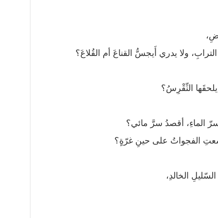
رضِ،
لترابِ، ولا يدري أَيجسُّ القناعَ أم القُلاعَ؟
حقَها النِّقْرِسُ؟
 سرّ الماءِ، أقصدُ سرَّ مائي؟
سعتِ الفجواتُ على حينِ غرّةٍ؟
السّليلِ الخالدِ،