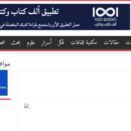
ات
مقالات
مكتبة ثقافات
فكر
أسرار
علوم
بحث
اتص
مواق