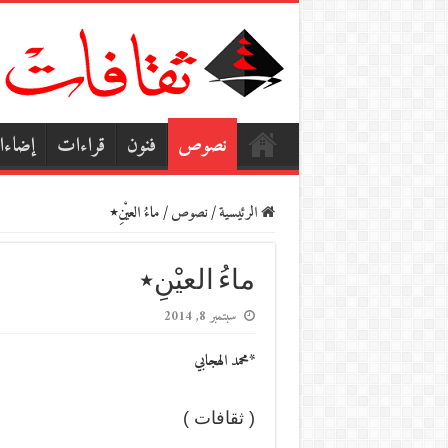
نصوص
فنون
قراءات
إضاء
الرئيسية
/
نصوص
/
ماءُ العيْنِ٭
ماءُ العيْنِ٭
سبتمبر 8, 2014
*محمد الهجابي
( ثقافات )