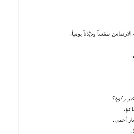
 الارتماسَ طقساً وديْدَناً يومياً،
َ،
غير ركوةٍ؟
اعةٍ،
ار أعمى،
.