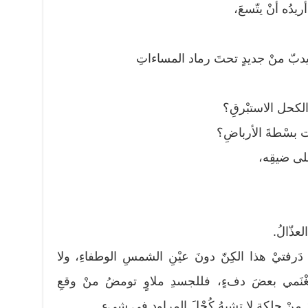
يدُه أنْ يتّسعَ،
ياح يدبّ منْ جديدٍ تحتَ رماد المساءاتِ
ا الكحل الاستبْرقِ؟
َت بسْطةَ الأرباضِ؟
 على ضيقِه،
عذّالُ.
دَ دَرفتيْ هذا الكِنّ دونَ عيْنِ الشمسِ الوطفاءِ، ولا
تَغْنَمي بعضَ دفءٍ، فللجسدِ ملاوٍ تومضُ منْ وقعِ
منْ حلكةٍ لا تشبهُ كُحْلَ المراودِ في شيءٍ..