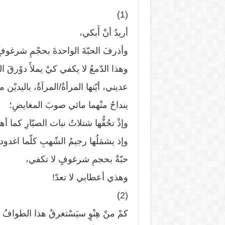
(1)
أريدُ أنْ أَبكي،
وأذرفَ الحبّةَ الواحدةَ بحجْمِ شرغوفٍ
وهذا الدّمعُ لا يكفي كيْ يملأَ دوْرقَ الك
عديني، أيّتها المرأةُ/المرآةُ، باليديْن
ينداحُ منْهما مائي صوبَ المغايضِ؛
وإذْ تحُفُّها شتلاتُ نبات الصبّارِ كما أهد
وإذ يشمَلُها رجيمُ الشّهبِ كلّما اغد
حبّةٌ بحجمِ شرغوفٍ لا تكفي،
وهذي أعطابي لا تعدّ!
(2)
كمْ منْ هِنْوٍ سيَسْتغرقُ هذا الطوافُ ح