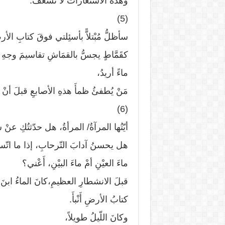
وهذه الاستعاراتُ لا تسعفُ.
(5)
سأظلُّ مُبْتلاًّ بأسئِلتي فوقَ كتابِ الأ
كقَمَّاطٍ يجسُّ بالقمَاشِ تقاسيمَ وجهِ ا
ماءً أريدُ،
مَنْ يُطفئُ ظمأَ هذهِ الأصابعِ قبلَ أنْ يل
(6)
أيّتُها المرآةُ/ المرأةُ، هل حدّثتُكِ عنْ
هل يحسنُ آدابَ التّرحابِ، إذا ما اتّ
ماءَ العيْنِ أمْ ماءَ البيْنِ، أَعْني؟
قبلَ الانشطارِ العظيمِ،كانَ الماءُ ابنَ 
كتابُ الأرضِ أَنْبأَ.
وكانَ اللّيلُ طويلاً،