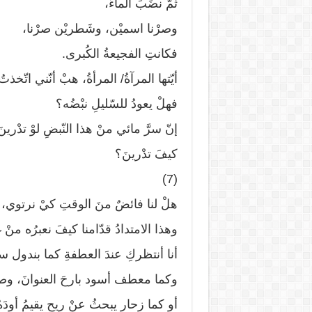
ثمّ نضَبَ الماءُ،
وصرْنا اسميْن، وشَطريْن صرْنا،
فكانتِ الفجيعةُ الكُبرى.
أيّتها المرآةُ/ المرأةُ، هبْ أنّني اتّخذتُ
فهلْ يعودُ للسّليلِ نبْضُه؟
إنّ سرَّ مائي منْ هذا النّبضِ لوْ تدْرين
كيفَ تدْرينَ؟
(7)
هلْ لنا فائضٌ منَ الوقتِ كيْ نرتوي،
وهذا الامتدادُ قدّامنا كيفَ نعبرُه منْ 
أنا أنتظركِ عندَ العطفةِ كما بندول س
وكما معطف أسود بارحَ العنوانَ، وص
أو كما زحار يبحثُ عنْ ريحٍ يقيمُ أودَهُ