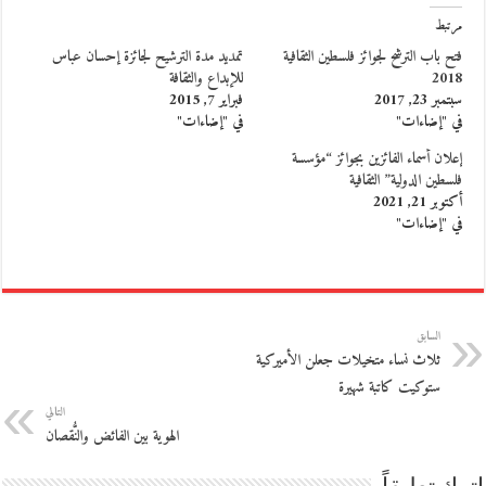
مرتبط
فتح باب الترشح لجوائز فلسطين الثقافية
تمديد مدة الترشيح لجائزة إحسان عباس
2018
للإبداع والثقافة
سبتمبر 23, 2017
فبراير 7, 2015
في "إضاءات"
في "إضاءات"
إعلان أسماء الفائزين بجوائز “مؤسسة
فلسطين الدولية” الثقافية
أكتوبر 21, 2021
في "إضاءات"
السابق
ثلاث نساء متخيلات جعلن الأميركية
ستوكيت كاتبة شهيرة
التالي
الهوية بين الفائض والنُّقصان