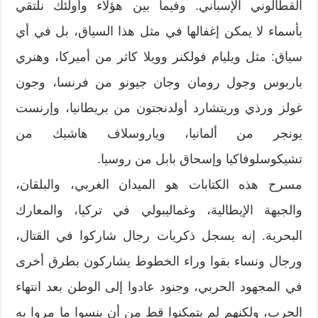
القطالوني الإسباني. وفيما بين هؤلاء وأولئك نلتقي
بأسماء لا يمكن إغفالها في مثل هذا السياق، بل في أي
سياق: مثل ويليام فولكنر وويلا كاثر من أميركا، وهنري
باربوس وجول رومان وجان جيونو من فرنسا، وجون
غولز ورذي وريتشارد أولدنجتون من بريطانيا، وإرنست
يونجر من ألمانيا، وياروسلاف هاشيك من
تشيكوسلوفاكيا وإسحاق بابل من روسيا.
مسرح هذه الكتابات هو الميدان الغربي، والبلقان،
والجبهة الإيطالية، وغماليبولي في تركيا، والمعارك
البحرية. إنه يسجل ذكريات رجال شاركوا في القتال،
ورجال ونساء بقوا وراء الخطوط يشاركون بطرق أخرى
في المجهود الحربي، وجنود عادوا إلى الوطن بعد انتهاء
الحرب، ولكنهم لم يتمكنوا قط من أن ينسوا ما مروا به