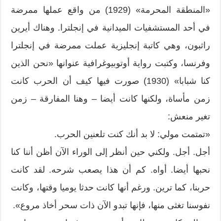
«المنطقة المحرمة» (1929) من واقع عملها ممرضة
في أحد المستشفيات الميدانية في إنجلترا. وهناك أيرين
راثبون، وهي كاتبة إنجليزية عملت ممرضة في إنجلترا
وفرنسا، وكتبت رواية أوتوبيوغرافية عنوانها «نحن الذين
كنا شبابا» (1930) صورت فيها كيف أن الحرب كانت
زمن مأساة، ولكنها كانت أيضا – وهنا المفارقة – زمن
تغير منعش:
«تمتمت مولي: لا بد أنك كنت تلعنين الحرب.
أجل. أجل. ولكني حين أنظر إلى الوراء الآن أظن أننا كنا
نحبها أيضا. أواه. كم أن هذا يصعب شرحه. لقد كانت
حربنا، كما ترين. ورغم أنها كانت حدثا يوميا وقتها، وكانت
نفوسنا تغثى منها، فإنها تبدو الآن ذات سحر أخاذ مروع».