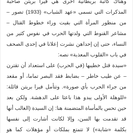
وهناك كاتبة بريطانية أخرى هي فيرا بريتن صاحبة
المذكرات التي تسمى «عهد الشباب» (1933) تصور –
من منظور المرأة التي بقيت وراء خطوط القتال –
مشاعر القنوط التي ولدتها الحرب في نفوس كثير من
النساء، حتى إن إحداهن نشرت إعلانا في إحدى الصحف
في باب «القلوب المعذبة» نصه:
«سيدة قتل خطيبها (في الحرب) على استعداد أن تقترن
– عن طيب خاطر – بضابط فقد البصر تماما، أو مقعد
من جراء الحرب بأي صورة». وتتأمل فيرا بريتن قائلة:
«للوهلة الأولى يبدو هذا باعثا على الدهشة. ولكن بعد
حين تحس بالمأساة المتضمنة هنا: إن السيدة (الغالب أنها
قد تقدمت بها السن، وإلا لكانت أشارت إلى نفسها
بكلمة «شابة») لا تتمتع بملكات أو مؤهلات كما هو