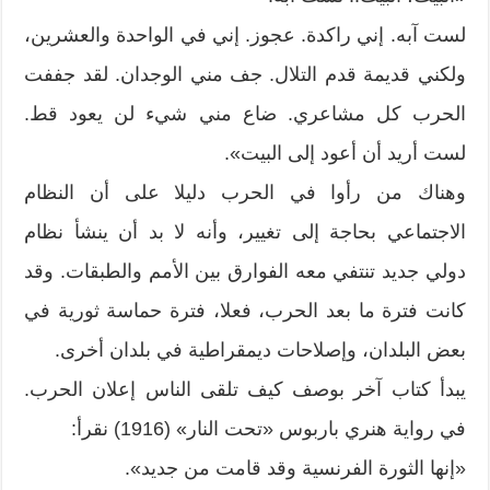
لست آبه. إني راكدة. عجوز. إني في الواحدة والعشرين،
ولكني قديمة قدم التلال. جف مني الوجدان. لقد جففت
الحرب كل مشاعري. ضاع مني شيء لن يعود قط.
لست أريد أن أعود إلى البيت».
وهناك من رأوا في الحرب دليلا على أن النظام
الاجتماعي بحاجة إلى تغيير، وأنه لا بد أن ينشأ نظام
دولي جديد تنتفي معه الفوارق بين الأمم والطبقات. وقد
كانت فترة ما بعد الحرب، فعلا، فترة حماسة ثورية في
بعض البلدان، وإصلاحات ديمقراطية في بلدان أخرى.
يبدأ كتاب آخر بوصف كيف تلقى الناس إعلان الحرب.
في رواية هنري باربوس «تحت النار» (1916) نقرأ:
«إنها الثورة الفرنسية وقد قامت من جديد».