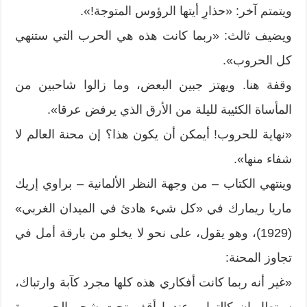
ويتمتم آخر: «حذارِ أيتها الرؤوس المتوجة!».
ويضيف ثالث: «ربما كانت هذه هي الحرب التي ستنهي
كل الحروب».
وقفة هنا. ويهتز جبين البعض، وما زالوا شاحبين من
المأساة الكئيبة لليلة من الأرق الذي يرفض عرقا».
«نهاية للحروب! أيمكن أن يكون هذا؟ إن محنة العالم لا
شفاء منها».
وينتهي الكتاب – من وجهة النظر الألمانية – براوي إريك
ماريا ريمارك في «كل شيء هادئ في الميدان الغربي»
(1929)، وهو يقول، على نحو لا يخلو من بارقة أمل في
تجاوز المحنة:
«غير أنه ربما كانت أفكاري هذه كلها مجرد كآبة وارتباك،
سيتطايران كالتراب عندما أقف تحت شجر الحور مرة