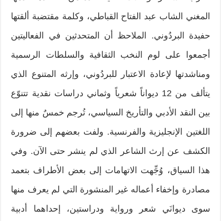
المغني الشاب عبد الفتاح القباطي، وكلمة مقتضبة ألقتها
حفيدة البردُوني. الملاحظ أن المتحدثين في الفعاليتين
أجمعوا على لوم النخب الثقافية والسلطات الرسمية
ومناشدتها لإعادة الاعتبار للبردُوني، وإرثه المتنوع الذي
يتألف من 12 ديواناً شعرياً وثماني دراسات نقدية تتنوّع
بين النقد الأدبي والتأريخ السياسي، تُرجم خمسٌ منها إلى
اللغتين الإنجليزية والفرنسية. ولفت بعضهم إلى ضرورة
الكشف عن إرث الشاعر الذي لم ينشر حتى الآن. وفي
هذا السياق، وُجِّهت الاتهامات إلى بعض الأطراف بتعمد
مصادرة وإخفاء أعماله غير المنشورة التي لم يعرف منها
سوى ديوانَي شعر ورواية ودراستين، إحداهما أدبية