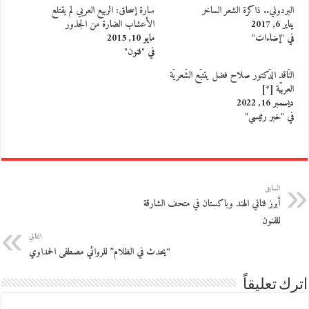
البردوني.. ذاكرة الشعر الساخر
سارة إسحاق: الربيع العربي لم يقتلع
يناير 6, 2017
الأعشاب الضارة من الجذور
في "إضاءات"
مايو 10, 2015
في "فنون"
النّاقد الدّكتور صلاح فضل يتتبّع الشّعريّة
العربيّة [*]
ديسمبر 16, 2022
في "خبر رئيسي"
السابق
أبرز فناني الهند وباكستان في متحف الشارقة
للفنون
التالي
“يحدث في الظلام” للروائي مصطفى الحمداوي
اترك تعليقاً