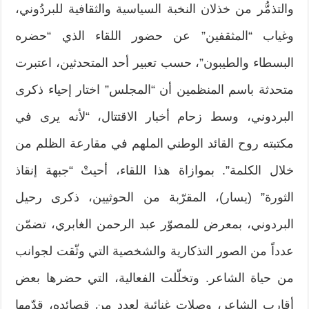
والتذمُّر من خذلان النخبة السياسية والثقافية للبردُوني،
وغياب “المثقفين” عن حضور اللقاء الذي “حضره
البسطاء والطيبون”، حسب تعبير أحد المتحدثين، اعتبرت
متحدثة باسم المنظمين أن “المجلس” اختار إحياء ذكرى
البردوني، وسط زحام أخبار الاقتتال، “لأنه يرى في
مكتبته روح القائد الوطني الملهم في مقارعة الظلم من
خلال الكلمة”. بموازاة هذا اللقاء، أحيتْ “جبهة إنقاذ
الثورة” (يسار)، المقرّبة من الحوثيين، ذكرى رحيل
البردوني، بمعرض للمصوّر عبد الرحمن الغابري، تضمّن
عدداً من الصور التذكارية والشخصية التي وثّقت لجوانب
من حياة الشاعر. وتخلّلت الفعالية، التي حضرها بعض
أقارب الشاعر، وصلات غنائية لعدد من قصائده، قدّمها