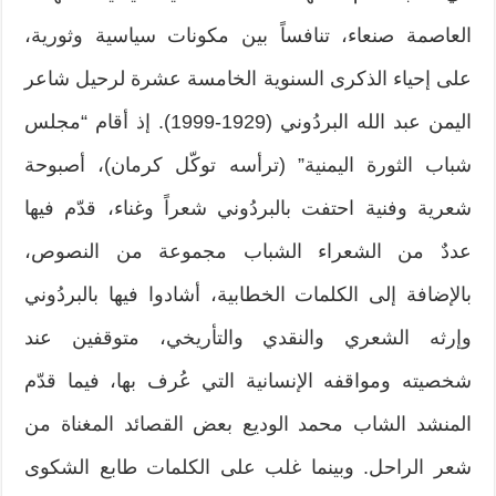
العاصمة صنعاء، تنافساً بين مكونات سياسية وثورية،
على إحياء الذكرى السنوية الخامسة عشرة لرحيل شاعر
اليمن عبد الله البردُوني (1929-1999). إذ أقام “مجلس
شباب الثورة اليمنية” (ترأسه توكّل كرمان)، أصبوحة
شعرية وفنية احتفت بالبردُوني شعراً وغناء، قدّم فيها
عددٌ من الشعراء الشباب مجموعة من النصوص،
بالإضافة إلى الكلمات الخطابية، أشادوا فيها بالبردُوني
وإرثه الشعري والنقدي والتأريخي، متوقفين عند
شخصيته ومواقفه الإنسانية التي عُرف بها، فيما قدّم
المنشد الشاب محمد الوديع بعض القصائد المغناة من
شعر الراحل. وبينما غلب على الكلمات طابع الشكوى