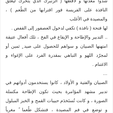
شدّوا معدنها و لاقطها ( الزنبرك الذي يتحرك ليغلق
النافذة على الفريسة فور اقترابها من الطُعم ) ،
والمصيدة في الأغلب
لها فتحة ( نافذة ) تكفي لدخول العصفور إلى القفص .
.. التدبير والإطاحة و الإيقاع في الفخ ، تلك أفعال عتيقة
امتهنها الصبيان و سواهم للحصول على صيد ٍ ثمين أو
لمجرّد اللهو و التباهي بمقدرة الفرد على الإغواء و
الاغتنام .
…
الصبيان والفتية و الأولاد ، كانوا يستخدمون أدواتهم في
تدبير مشهد المؤامرة بحيث تكون الإطاحة مكتملة
الصورة ، و كانت تُستَخدَم حبيبات القمح و الخبز المبلول
و توضع في فم المصيدة ، فتشكل طُعما ً مغرياً