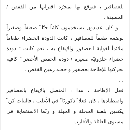
للعصافير ، فتوقع بها بمجرّد اقترابها من القفص /
المصيدة .
.. و كان عديدون يستخدمون كائناً حيّا ً ضعيفاً وصغيراً
لوضعه طعماً للعصافير ، كانت الدودة الخضراء طعاماً
ملائماً لغواية العصفور والإيقاع به ، نعم كانت ” دودة
خضراء حلزونيّة صغيرة / دودة الحمص الأخضر ” كافية
بحركتها للإطاحة بعصفور و جعله رهين القفص .
…
فعل الإطاحة ، هذا ، المتصل بالإيقاع بالعصافير
واصطيادها ، كان فعلا ً ذكوريّا ً في الأغلب ، فالبنات كن ّ
يكتفين بلعبة الحجلة و الحبلة و ربّما الاستغماية في
مستوى العائلة والأقارب .