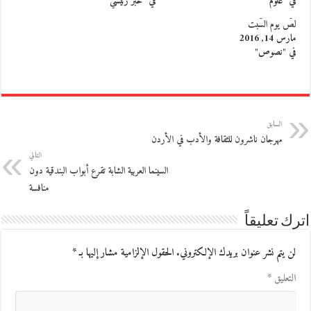
في "علوم"
في "خبر رئيسي"
لصّ يوم السّبت
مارس 14, 2016
في "نصوص"
السابق
مهرجان ناشرون للثقافة والأدب في الأردن
التالي
السينما العربية الشابة تقرع أبواب البندقية دون
منافسة
اترك تعليقاً
لن يتم نشر عنوان بريدك الإلكتروني.
الحقول الإلزامية مشار إليها بـ
*
التعليق
*