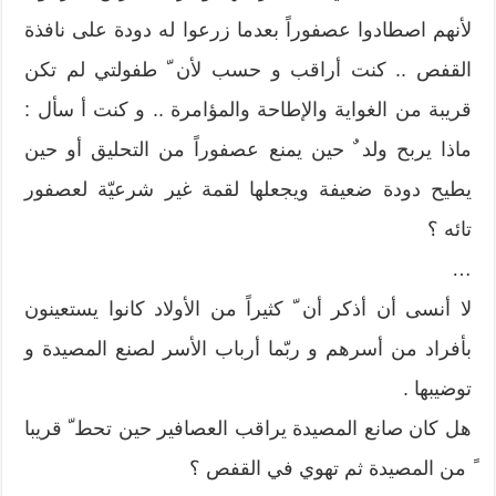
لأنهم اصطادوا عصفوراً بعدما زرعوا له دودة على نافذة
القفص .. كنت أراقب و حسب لأن ّ طفولتي لم تكن
قريبة من الغواية والإطاحة والمؤامرة .. و كنت أ سأل :
ماذا يربح ولد ٌ حين يمنع عصفوراً من التحليق أو حين
يطيح دودة ضعيفة ويجعلها لقمة غير شرعيّة لعصفور
تائه ؟
…
لا أنسى أن أذكر أن ّ كثيراً من الأولاد كانوا يستعينون
بأفراد من أسرهم و ربّما أرباب الأسر لصنع المصيدة و
توضيبها .
هل كان صانع المصيدة يراقب العصافير حين تحط ّ قريبا
ً من المصيدة ثم تهوي في القفص ؟