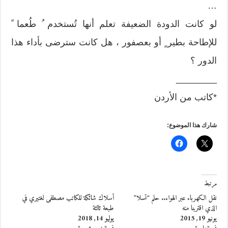
…
لو كانت الدودة الضعيفة تعلم أنها تُستخدم ُ طُعما ً
للإطاحة بطير ٍ أو بعصفور ، هل كانت سترضى بأداء هذا
الدور ؟
________
*كاتب من الأردن
شارك هذا الموضوع:
مرتبط
نقل الكهرباء عبر الهواء.. حلم “تسلا”
أسلاك شائكة للكاتب مصطفى لغتيري في
الذي اقتربنا منه
طبعة ثالثة
يونيو 19, 2015
يوليو 14, 2018