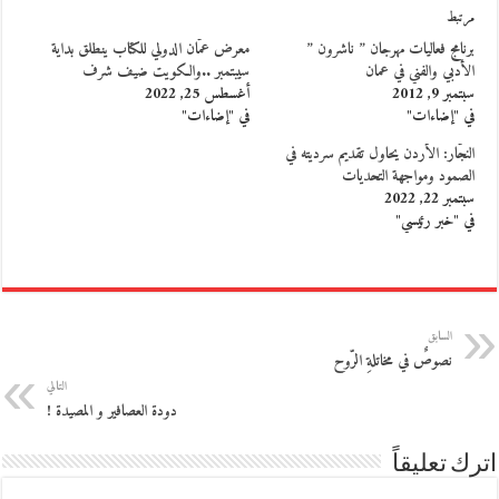
مرتبط
برنامج فعاليات مهرجان ” ناشرون ”
معرض عمّان الدولي للكتاب ينطلق بداية
الأدبي والفني في عمان
سيبتمبر ..والكويت ضيف شرف
سبتمبر 9, 2012
أغسطس 25, 2022
في "إضاءات"
في "إضاءات"
النجّار: الأردن يحاول تقديم سرديته في
الصمود ومواجهة التحديات
سبتمبر 22, 2022
في "خبر رئيسي"
السابق
نصوصٌ في مخاتلةِ الرّوح
التالي
دودة العصافير و المصيدة !
اترك تعليقاً