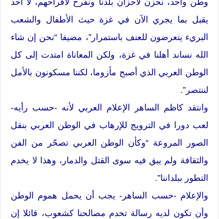
وطن واحد، نحزن لأحزان بلدنا ونفرح لأفراحهم، لا أحد
يقبل بما يجري الآن في غزة حيث الأطفال والشعب
البريء يتعرضون للعنف باستمرار”، مضيفا “نحن إن شاء
الله نساند أهلنا في غزة، ولكن المعاناة امتدت إلى كل
الوطن العربي الذي أصبح مأزوما، لكننا مسكونون بالأمل
لننتصر”.
وانتقد كاظم الساهر الإعلام العربي لأنه -حسب رأيه-
لعب دورا في الترويج للإرهاب في الوطن العربي بنقل
الصور المروعة “وكأن الوطن العربي تصحّر من الفن
والثقافة ولم يبق فيه سوى القتل والدمار، وهذا لا يخدم
التطور ببلداننا”.
والإعلام -حسب الساهر- يجب أن يحمل هموم الوطن
وأن تكون لديه رسالة تخدم مصالحنا كشعوب، قائلا إن