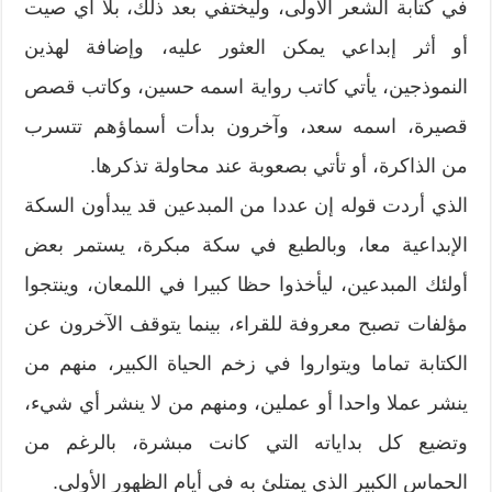
في كتابة الشعر الأولى، وليختفي بعد ذلك، بلا أي صيت
أو أثر إبداعي يمكن العثور عليه، وإضافة لهذين
النموذجين، يأتي كاتب رواية اسمه حسين، وكاتب قصص
قصيرة، اسمه سعد، وآخرون بدأت أسماؤهم تتسرب
من الذاكرة، أو تأتي بصعوبة عند محاولة تذكرها.
الذي أردت قوله إن عددا من المبدعين قد يبدأون السكة
الإبداعية معا، وبالطبع في سكة مبكرة، يستمر بعض
أولئك المبدعين، ليأخذوا حظا كبيرا في اللمعان، وينتجوا
مؤلفات تصبح معروفة للقراء، بينما يتوقف الآخرون عن
الكتابة تماما ويتواروا في زخم الحياة الكبير، منهم من
ينشر عملا واحدا أو عملين، ومنهم من لا ينشر أي شيء،
وتضيع كل بداياته التي كانت مبشرة، بالرغم من
الحماس الكبير الذي يمتلئ به في أيام الظهور الأولى.