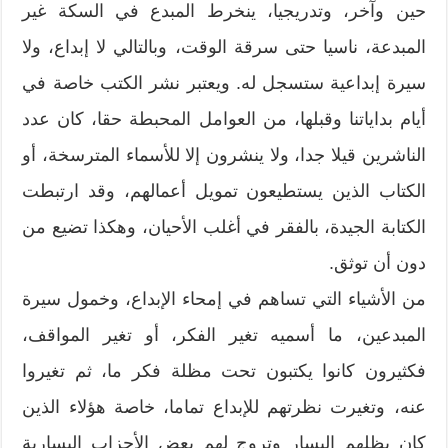
حين وآخر، وتدريجيا، ينخرط المبدع في السكة غير
المبدعة، ناسيا حتى سرقة الوقت، وبالتالي لا إبداع، ولا
سيرة إبداعية ستسجل له. ويعتبر نشر الكتب خاصة في
أيام بداياتنا وقبلها، من العوامل المحبطة حقا، كان عدد
الناشرين قيلا جدا، ولا ينشرون إلا للأسماء المترسخة، أو
الكتاب الذين يستطيعون تمويل أعمالهم، وقد ارتبطت
الكتابة الجيدة، بالفقر في أغلب الأحيان، وهكذا تضيع من
دون أن توثق.
من الأشياء التي تساهم في إمحاء الإبداع، وخمول سيرة
المبدعين، ما أسميه تغير الفكر، أو تغير المواقف،
فكثيرون كانوا يكتبون تحت مظلة فكر ما، ثم تغيروا
عنه، وتغيرت نظرتهم للإبداع تماما، خاصة هؤلاء الذين
كان يظلهم اليسار وتروج لهم بعض الأحزاب اليسارية