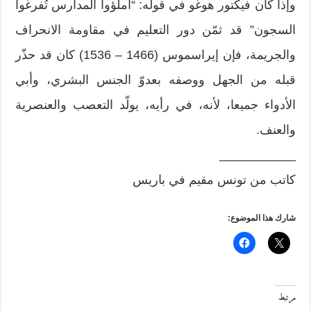
وإذا كان فيكتور هوغو في قوله: “املؤوا المدارس تُفرغوا
السجون” قد ثمّن دور التعليم في مقاومة الانحراف
والجريمة، فإن إيراسموس (1466 – 1536) كان قد حذّر
قبله من الجهل ووصفه بعدوّ الجنس البشري، وأبي
الأدواء جميعا، لأنه، في رأيه، يولّد التعصب والعنصرية
والعنف.
___________
كاتب من تونس مقيم في باريس
شارك هذا الموضوع:
مرتبط