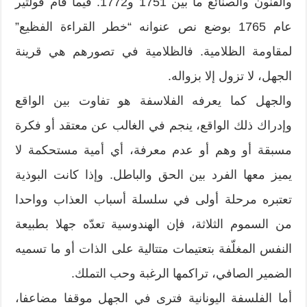
والفنون والصنائع ما بين 1751 و1772. فيما قام فولتير
عام 1765 بوضع نص عنوانه “خطر القراءة الفظيع”
لمقاومة الظلامية. فالظلامية في تصورهم هي قرينة
الجهل، لا تزول إلا بزواله.
والجهل كما يعرفه الفلاسفة هو تفاوت بين الواقع
وإدراك ذلك الواقع، ينجم في الغالب عن معتقد أو فكرة
مسبقة أو وهم أو عدم معرفة، أي أمية مستحكمة لا
يميز معها الفرد بين الحق والباطل. وإذا كانت البوذية
تعتبره مرحلة أولى في سلسلة أسباب العذاب وواحدا
من السموم الثلاثة، فإن الهندوسية تعدّه جهلا بطبيعة
النفس المغلّفة بتعتيمات متتالية على الذات أو ما تسميه
الضمير الصافي، تراكمها الرغبة وحب التملك.
أما الفلسفة اليونانية فترى في الجهل موقفا مضاعفا،