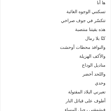
ها أنا
تسكنني الوجوه الغائبة
تتكسّر في جوف صراخي
هذه بقيتنا منتصبة
كنّا بلا رمال
والنوافذ محطات أوحشت
والأكف الهزيلة
مناديل الوداع
واللحد أخضر
وحدي
تعبرني البلاد المقتولة
أطوف على قبائل النار
فيشهقني رحيل المساء