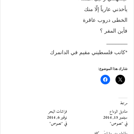
يأخذني عارياً إلّا منك
الخطى دروب عاقرة
فأين المفر ؟
_______
*كاتب فلسطيني مقيم في الدانمرك
شارك هذا الموضوع:
مرتبط
مناديل الوداع
فراشات البحر
سبتمبر 15, 2014
نوفمبر 6, 2014
في "نصوص"
في "نصوص"
مقاطع متمردة لنصِّ كافرٍ