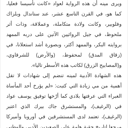
ويرى مينه أن هذه الرواية لعواد «كانت تأسيسا فعليا،
كما هو، في القرن التاسع عشر، عند ستاندال وبلزاك
وفلوبير، وكانت ولادة متكاملة، وعملاقة، وذات أثر
ملحوظ، في جيل الروائيين الآتين على دربه الممهد
بروايته البكر، والممهد أكثر، وبصورة أشد استعلانا، في
(زقاق المدق) لمحفوظ، (والأرض) للشرقاوي،
و(المصابيح الزرق) لكاتب هذه الأسطر تاليا».
هذه الشهادة الأدبية لمينه تنضم إلى شهادات لا تقل
أهمية من مي زيادة التي كتبت: «لم يؤرخ أحد المأساة
الغبراء التي عرفتها بلادي كما أرّخها توفيق يوسف عواد
في (الرغيف)، والمستشرق جاك بيرك الذي اعتبر
(الرغيف)، تعتمد لدى المستشرقين في أوروبا وأميركا
مرجعا لتاريخ حقبة هامة على الصعيدين الأدبي والوطني