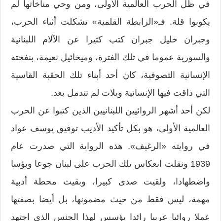
في ظل الحرب العالمية الأولى، ومن وحي مناخاتها لم
يكونوا قلة. فـ«الرابطة القلمية» تشكلت أثناء الحرب،
وجبران خليل جبران كتب كثيرا عن الآلام اللبنانية
والسورية عموما في تلك الفترة، وميخائيل نعيمة، بنفحته
الإنسانية التصوفية، كان أحد أبناء تلك الحقبة القاسية
التي ذاقت فيها الإنسانية ويلات لم تندمل بعد.
لكن أحد أشهر الروائيين اللبنانيين الذين كتبوا عن الحرب
العالمية الأولى، هو بكل تأكيد الأديب توفيق يوسف عواد
في روايته «الرغيف». هذه الرواية التي صدرت عام
1939 ونقلت انعكاس تلك الحرب على لبنان جوعا وبؤسا
واضطهادا، ولقيت صدى كبيرا، وبقيت محطة أدبية
مهمة، ليس فقط من حيث مضمونها، بل أيضا بصفتها
عملا روائيا عربيا رائدا يؤسس لهذا الجنس الذي اجتهد