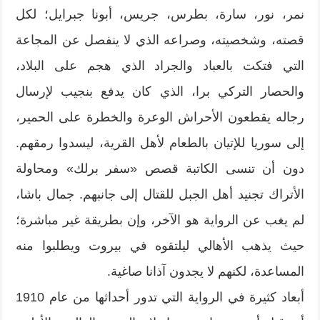
نمر، نور، سارة، بطرس، جريس، أبونا جبرايل؛ لكل
قصته، وشخصيته، وصراعه الذي لا ينفصل عن المجاعة
التي فتكت بالعباد والجراد الذي هجم على البلاد،
والحصار التركي برا، الذي كان يدفع بنجيب لإرسال
رجاله يقطعون الأحراش الوعرة والخطرة على الحمير،
إلى سوريا للإتيان بالطعام لأهل القرية، ليسدوا رمقهم.
دون أن تنسى الكاتبة قصص «سفر برلك» ومحاولة
الأتراك تجنيد أهل الجبل للقتال إلى جانبهم. جمال باشا،
لم يغب عن الرواية هو الآخر، وإن بطريقة غير مباشرة؛
حيث يذهب الأهالي ليلتقوه في بيروت ويطلبوا منه
المساعدة، لكنهم لا يجدون آذانا صاغية.
أبعاد كثيرة في الرواية التي تدور أحداثها من عام 1910