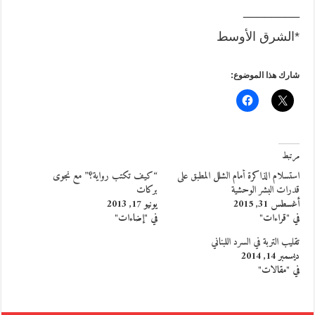
________
*الشرق الأوسط
شارك هذا الموضوع:
مرتبط
استسلام الذاكرة أمام الشلل المطبق على
“كيف تكتب رواية؟” مع نجوى
قدرات البشر الوحشية
بركات
أغسطس 31, 2015
يونيو 17, 2013
في "قراءات"
في "إضاءات"
تقليب التربة في السرد اللبناني
ديسمبر 14, 2014
في "مقالات"