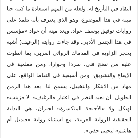
النقاد في التأريخ له. ولعله من المهم استعادة ما كتبه حنا
مينه في هذا الموضوع، وهو الذي يعترف بأنه تتلمذ على
روايات توفيق يوسف عواد. ويعد مينه أن عواد «مؤسس
في هذا الجنس الأدبي. وقد جاءت روايته (الرغيف) أشبه
بحجر الزاوية في المدماك الروائي العربي، بما انطوت
عليه من نضج فني، سردا وحوارا، ومن معلمية في
الإيقاع والتشويق، ومن أسبقية في التقاط الواقع، على
مهاد من الابتكار والتخييل، يسمح لنا، بعد هذا الزمن
الطويل، أن نعيد النظر في اعتبار «الرغيف»، لا «زينب»
لهيكل ولا «الأجنحة المتكسرة» لجبران، هي البداية
الحقيقية للرواية العربية، مع استثناء رواية «قنديل أم
هاشم» ليحيى حقي».