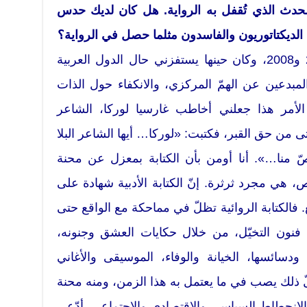
 الحدث الذي تُقفل به الرواية. هل كان لديك حدس
الديكتاتوريون والفاسدون مثلما حصل في الرواية؟
– كتبت» الذروة» بين عامي 2007 و2008، وكان حينها يستفزني حال الدول العربية
 المبدعين عن الهمّ المركزي، والانكفاء حول الذات
الأمر هذا جعلني أخاطب غارسيا لوركا، الشاعر
 من حق القبر، فكتبت: «لوركا… أيها الشاعر البلا
ّ منا…». أنا أومن بأن الكتابة بمعزل عن محنة
، هي مجرد ثرثرة. إنّ الكتابة الأدبية شهادة على
فالكتابة الروائية تظلّ في مماحكة مع الواقع حتى
نون التخيّل، من خلال حكايات العشق وجنونه،
ودسائسها، الخيانة والوفاء، الموسيقى والأغاني
ّ ذلك يصب في ما يعتمل به هذا الزمن، ومنه محنة
 الانحطاط السياسي والاقتصادي والاجتماعي. أدّعي