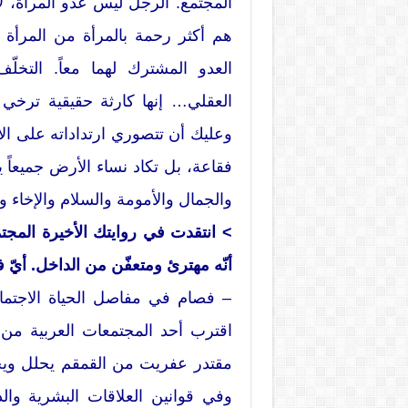
المجتمع. الرجل ليس عدو المرأة، ل
هم أكثر رحمة بالمرأة من المرأة 
العدو المشترك لهما معاً. التخلّ
العقلي… إنها كارثة حقيقية ترخي س
وعليك أن تتصوري ارتداداته على الأج
فقاعة، بل تكاد نساء الأرض جميعاً 
والجمال والأمومة والسلام والإخاء و
> انتقدت في روايتك الأخيرة المجت
أنّه مهترئ ومتعفّن من الداخل. أيّ 
– فصام في مفاصل الحياة الاجتماعية
اقترب أحد المجتمعات العربية من 
مقتدر عفريت من القمقم يحلل ويحر
وفي قوانين العلاقات البشرية و