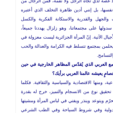
ا غصة لدي تجاه الرجل ولا نقمة، فمن الرجال من
نفسها، بل إنني أدين ظاهرة التخلف الذي أعتبره
ف والجهل والقدرية والاستكانة الفكرية والكسل
دولها على مجتمعاتنا، وهو زلزال يهددنا جميعاً،
يال الآتية. إنّ المرأة الجزائرية ليست معزولة في
يحلمن بمجتمع تتسلط فيه الكرامة والعدالة والحب
التسامح.
مع العربي الذي يُقدّس المظاهر الخارجية في حين
فصامٍ يعيشه عالمنا العربي برأيك؟
، ومنها الاقتصادية والسياسية والثقافية. فكلما
تحقيق نوع من الانسجام والتميز، خرج له بقدرة
ّم ويتوعد وينذر ويفتي في لباس المرأة ومشيتها
الدولية وفي شروط السياحة وفي الطب الشرعي