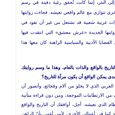
لى النثر، إنما كانت تُحقق رغبة دفينة في رسم
ى تتوازى مع عالم واقعي تعيشه. فجاءت روايتها
» (2009) نذيراً بثورات عربية شعبية قد تشتعل من غير أن تقود في
وايتها الجديدة «عرش معشق» التي انتقدت فيها
لقضايا الأدبية والسياسية الراهنة كان معها هذا
ريخ بالواقع والذات بالعام، وهذا ما وسم روايتك
 يمكن الواقع أن يكون مرآة للتاريخ؟
العربي الذي لا يخلو من آلام وفجائع، وأتصور أن
قّت من الارتطامات الموجعة، ومن دون قراءة متأنية
حطام الذي نعيشه. أجل، أوافقك أن التاريخ والواقع
ما في أعمالي الأخرى، لأنني أؤمن بأنّ الراهن