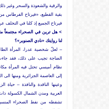
والرقية والشعوذة والسحر وغير ذلك
بقية القطيع، «فيرتاح الفرطاس من
فيرتاح الجميع إذ كلنا في التخلف ع
> هل ترين في الصحراء مجتمعاً مثال
لنا روايتك «نادي الصنوبر»؟
– لعلّ شخصية عدرا، المرأة الطارق
الضاجة تجيب على ذلك، فقد جاء
نظام أميسي تحتل فيه المرأة مكانة
إلى العاصمة الجزائرية ومنها الى 
وعينها الناقدة والنافذة – حياة 
العربية ومدن الشمال الكسولة ذا
تشفطه من نفط الصحراء المنسية، ت