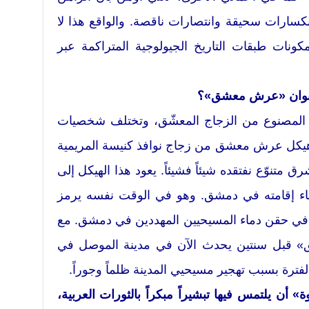
نكسارات سحيقة وانتصارات ناقصة. والواقع هذا لا
ات طبقات التاريخ الجيولوجية المتراكمة عبر
ها عنوان «عرش معشق»؟
المصنوع من الزجاج المعشّق، وتختلف شخصيات
 هيكل عرش معشق من زجاج نوافذ كنيسة المريمية
 متنوّع نفتقده شيئاً فشيئاً. يعود هذا الهيكل إلى
أثناء إقامته في دمشق. وهو في الوقت نفسه يرمز
فة في حقن دماء المسيحيين المهددين في دمشق. مع
» قبل سنتين يحدث الآن في مدينة الموصل في
الفترة بسبب تهجير مسيحيي المدينة ظلماً وجوراً.
» أن يلتمس فيها تبشيراً مبكراً بالثورات العربية،