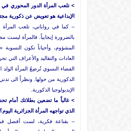
> تلعب المرأة الدور المحوري في ر
الإبداعية هو تعويض عن ذكورية مجتمع
– كما في رواياتي، تلعب المرأة في
بالضرورة إيجابياً. فالمرأة ليست مظ
المشؤوم، وأحياناً تكون النسوية «
العادات والتقاليد والأعراف التي تحر
الفضاء النسوي تُرضِعُ المرأة الولد
الذكورية من حولها. ونظراً الى تدني 
الإيديولوجيا الذكورية.
> غالباً ما تضعين بطلاتك أمام تح
الذي تواجهه المرأة الجزائرية اليوم؟
– بقناعة فكرية، لست أفصل في 