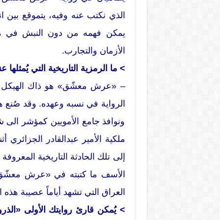
الذي نكتب عنه وفيه، يتموقع بين ا
يمكن فهمه من دون النبش في مكون
الأزمان والتجارب.
> ما الرمزية التاريخية التي يُمثل
– «عرش معشّق» هو ذاك الهيكل 
الرواية في نسبه وعهده. وقد صُنع
ونوافذ جامع الأمويين كمؤشر الى شرق
ملكية الأمير عبدالقادر الجزائري 
إلى تلك الحادثة التاريخية المعرو
الأسف ما كتبته في «عرش معشّق
العراق التي تشهد أياماً عصيبة هذه 
> يُمكن قارئ روايتك الأولى «الذروة