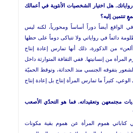
واياتك. هل اختيار الشخصيات الأنثوية في أعمالك
ٍ تنتمين إليه؟
 الواقع أيضاً دوراً أساساً ومحورياً، لكنه ليس
لومة دائماً في رواياتي ولا تتباكى دوماً على حظها
ألعن» من الذكورة، ذلك أنها تمارس إعادة إنتاج
م المرأة من إنسانيتها. ففي الثقافة المتوارثة داخل
 الشعور بتفوقه الجنسي منذ الحداثة، وتوقظ الحميّة
الوعي، كثيراً ما تمارس المرأة إنتاج بل إعادة إنتاج
ديات مجتمعهن وتعقيداته. فما هو التحدّي الأصعب
كتاباتي هموم المرأة عن هموم بقية مكونات