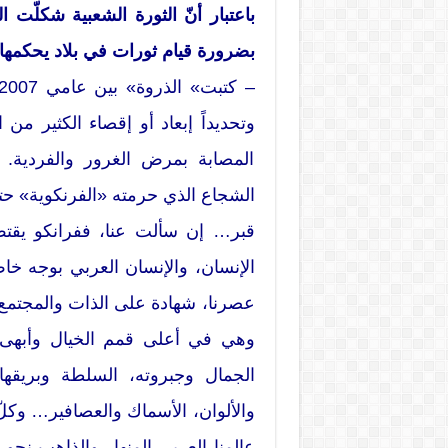
باعتبار أنّ الثورة الشعبية شكلّت
بضرورة قيام ثورات في بلاد يحكمها 
وتحديداً إبعاد أو إقصاء الكثير من
المصابة بمرض الغرور والفردية. 
الشجاع الذي حرمته «الفرنكوية» حتى
قبر… إن سألت عنا، ففرانكو يقتص
الإنسان، والإنسان العربي بوجه خاص
عصرنا، شهادة على الذات والمجتمع. 
وهي في أعلى قمم الخيال وأبهى ف
الجمال وجبروته، السلطة وبريقها 
والألوان، الأسماك والعصافير… وكل
عالمنا العربي المنهار والذاهب نحو