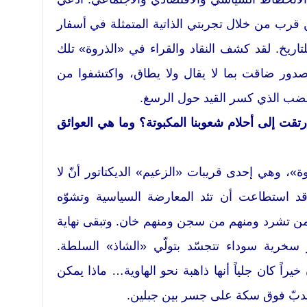
 قرب من خلال تجربتي الذاتية المتمثلة في أسفار
اريخ. لقد كشف النقاد والقراء في «الذروة» تلك
صدور ضاقت بما لا يقال ولا يطاق، واكتشفوا من
 الغضب الذي كسر القيد حول الرسغ.
رتقت إلى أحلام شعوبنا المكبوتة؟ وما هي العوائق
»، وهي إحدى قريبات «الزعيم» الديكتاتور أنّ لا
 قد استطاعت أن تئد المعارضة السياسية وتشوّه
 من تشرد ومنهم من سجن ومنهم خان. وتبقى نهاية
 سخرية سوداء تتجسّد بتولّي «الشاذ» السلطة.
يراً كان جلياً أنها ذاهبة نحو الهاوية… ماذا يمكن
دبّ فوق سكة على جسر بين جبلين.