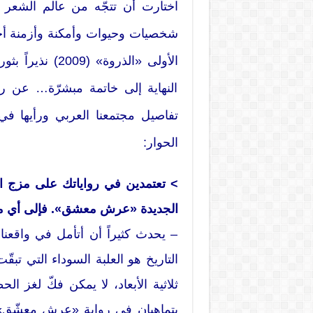
اختارت أن تتجّه من عالم الشعر إ
شخصيات وحيوات وأمكنة وأزمنة أخر
الأولى «الذروة
النهاية إلى خاتمة مبشرّة… عن ر
تفاصيل مجتمعنا العربي ورأيها في ا
الحوار:
> تعتمدين في رواياتك على مزج التا
الجديدة «عرش معشق». فإلى أي مدى
– يحدث كثيراً أن أتأمل في واقعنا 
التاريخ هو العلبة السوداء التي تب
ثلاثية الأبعاد، لا يمكن فكّ لغز ال
يتماهيان في رواية «عرش معشّق» ك