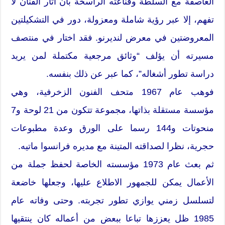
العاصفة مع السلطة وقناعته الراسخة بأن آثار الفنان لا
تفهم، إلا عبر رؤية شاملة ومعزولة، دور في التشكيلتين
المعروضتين في معرض لنديرنو. فقد اختار في منتصف
مسيرته أن يؤلف “وثائق مرجعية مكتملة لمن يريد
دراسة تطور أشغاله”، كما عبر عن ذلك بنفسه.
فوهب عام 1967 متحف الفنون الزخرفية، وهي
مؤسسة مستقلة بذاتها، مجموعة تتكون من 21 لوحة و7
منحوتات و144 رسما على الورق وعدة مطبوعات
حجرية، نظرا لصداقته المتينة مع مديره فرانسوا ماتيه.
ثم بعث عام 1973 مؤسسته الخاصة لحفظ جملة من
الأعمال يمكن للجمهور الاطلاع عليها، وجعلها خاضعة
لتسلسل زمني يوازي تطور تجربته. وحتى وفاته عام
1985 ظل يعززها تباعا ببعض من أعماله كان ينتقيها