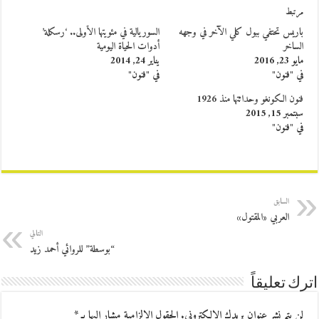
مرتبط
باريس تحتفي ببول كلي الآخر في وجهه
السوريالية في مئويتها الأولى.. ‘رسكلة’
الساخر
أدوات الحياة اليومية
مايو 23, 2016
يناير 24, 2014
في "فنون"
في "فنون"
فنون الكونغو وحداثتها منذ 1926
سبتمبر 15, 2015
في "فنون"
السابق
العربي «المقتول»
التالي
“بوسطة” للروائي أحمد زيد
اترك تعليقاً
لن يتم نشر عنوان بريدك الإلكتروني.
الحقول الإلزامية مشار إليها بـ
*