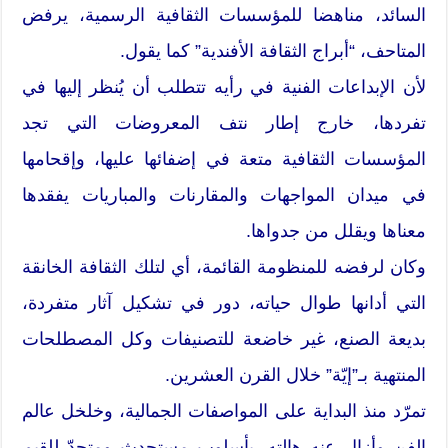
السائد، مناهضا للمؤسسات الثقافية الرسمية، يرفض
المتاحف، “أبراج الثقافة الأفندية” كما يقول.
لأن الإبداعات الفنية في رأيه تتطلب أن يُنظر إليها في
تفردها، خارج إطار نتف المعروضات التي تجد
المؤسسات الثقافية متعة في إضفائها عليها، وإقحامها
في ميدان المواجهات والمقارنات والمباريات يفقدها
معناها ويقلل من جدواها.
وكان لرفضه للمنظومة القائمة، أي لتلك الثقافة الخانقة
التي أدانها طوال حياته، دور في تشكيل آثار متفردة،
بديعة الصنع، غير خاضعة للتصنيفات وكل المصطلحات
المنتهية بـ”إيّة” خلال القرن العشرين.
تمرّد منذ البداية على المواصفات الجمالية، وخلخل عالم
الفن وأزال عنه هالته، بأسلوب مستحدث ومتحدّ للقيم