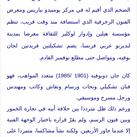
الضخم الذي أقيم له في مركز بومبيدو بباريس ومعرض
الفنون الزخرفية الذي استضافه منذ وقت قريب، تنظم
مؤسسة هيلين وإدوار لوكلير للثقافة معرضا بمدينة
لنديرنو غربي فرنسا، يضم تشكيلتين فريدتين لجان
بوفيه، ويتواصل حتى مطلع نوفمبر القادم.
كان جان دوبوفيه (1901 /1985) متعدد المواهب، فهو
فنان تشكيلي ونحات ورسام ونقاش وكاتب ومهندس
ورجل مسرح وموسيقي.
ورغم ذلك ظل مترددا بين خلافة أبيه في تجارة الخمور
وبين فنون الرسم، ولم يقرّ قراره باختيار الوجهة الفنية
إلا عندما جاوز الأربعين. ولكنه نشأ مشاكسا، متمردا على