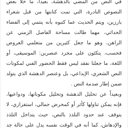
في النص من المضي بالدهشة، بعيداً، ما خلا بعض
النصوص النادرة، التي تمت كتابتها من قبل شعراء
بارزين، ويتم الحديث عما كتبوه بأنه ينتمي إلى الفضاء
الحداثي، مهما طالت مساحة الفاصل الزمني عن
الراهن، وهو ما جعل كثيرين من متعلمي العروض
فحسب، يتكئون على مجرد عنصرين: الموسيقى، أو
اللغة، ما جعلنا نفقد ليس فقط الحضور الفني لمكونات
النص الشعري، الإبداعي، بل وعنصر الدهشة الذي يتولد
ضمن إطار صدمة النص .
وبعيداً عن تحليل الدهشة وتحليل مكوناتها، ودواعيها،
فإنه يمكن تناولها كأثر أو كمحرض جمالي، استفزازي، لا
يتوقف عند حدود التلذذ بالنص، حيث يتداخل التلذذ
والإدهاش، كما أنه في الوقت نفسه يدل على حالة جد