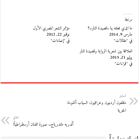
مرتبط
ما الذي فعلته بنا «قصيدة النثر»؟
مؤتمر الشعر المصري الأول
مارس 9, 2014
نوفمبر 22, 2012
في "مقالات"
في "إضاءات"
العلاقة بين شعرية الرواية وقصيدة النثر
يوليو 21, 2015
في "قراءات"
السابق
مثقفون أردنيون وعراقيون: السياب أنشودة
الحرية
التالي
آندريه ماندرياج.. صورة الفنان أرستقراطياً!