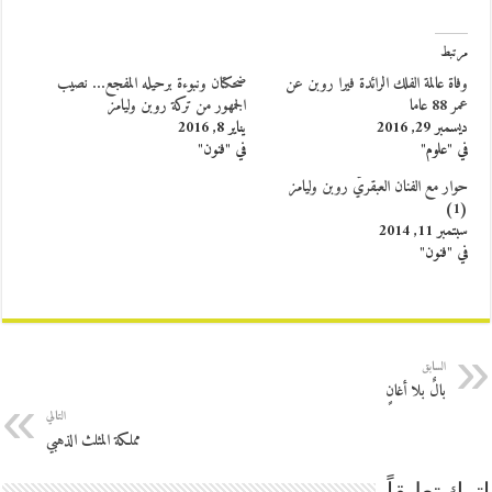
مرتبط
وفاة عالمة الفلك الرائدة فيرا روبن عن
ضحكتان ونبوءة برحيله المفجع… نصيب
عمر 88 عاما
الجمهور من تركة روبن وليامز
ديسمبر 29, 2016
يناير 8, 2016
في "علوم"
في "فنون"
حوار مع الفنان العبقريّ روبن وليامز
(1)
سبتمبر 11, 2014
في "فنون"
السابق
بالٌ بلا أغانٍ
التالي
مملكة المثلث الذهبي