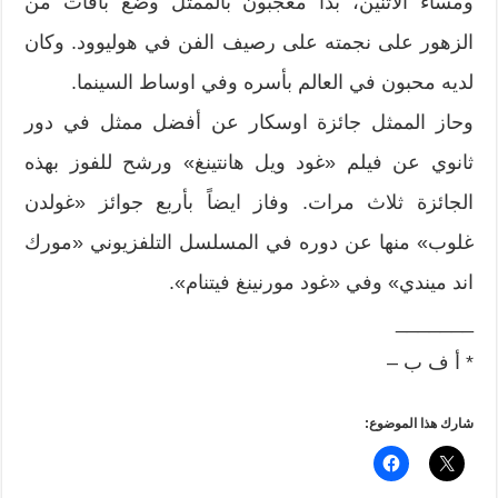
ومساء الاثنين، بدأ معجبون بالممثل وضع باقات من
الزهور على نجمته على رصيف الفن في هوليوود. وكان
لديه محبون في العالم بأسره وفي اوساط السينما.
وحاز الممثل جائزة اوسكار عن أفضل ممثل في دور
ثانوي عن فيلم «غود ويل هانتينغ» ورشح للفوز بهذه
الجائزة ثلاث مرات. وفاز ايضاً بأربع جوائز «غولدن
غلوب» منها عن دوره في المسلسل التلفزيوني «مورك
اند ميندي» وفي «غود مورنينغ فيتنام».
_______
* أ ف ب –
شارك هذا الموضوع: