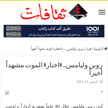
الرئيسية
/
فنون
/
روبن وليامس… «اختار» الموت مشهداً أخيراً
روبن وليامس… «اختار» الموت مشهداً
أخيراً
أغسطس 13, 2014
*
أدى روبن وليامس خلال 40 عاماً بعبقرية أدواراً تراوحت