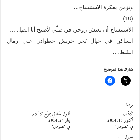
وتؤمن بفكرة الاستنساخ…
(10)
الاستنساخ أن تعيش روحي في ظلّي لأصبح أنا الظِل …
الساكن في خيال بَحر خَربش خطواتي على رمال
الشَط.
…
شارك هذا الموضوع:
مرتبط
كُشْبان
أقـول صَفائي بموْج كـَــلام
أكتوبر 11, 2014
يناير 24, 2014
في "نصوص"
في "نصوص"
فصول ….