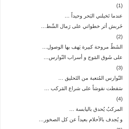
(1)
عندما تَخيلني البَحر وحيداً …
خَربش أثر خطواتي على رَمال الشّط…
(2)
الشَطّ مروحة كبيرة يَهف بها الوصول…
على شَوق المَوج و أسراب النّوارس…
(3)
النّوارس المُتعبة من التَحليق …
سَقطت نقوشاً على شراع المَركب …
(4)
المركبُ يُحدق باليابسة …
و يُجدف بالأحلام بعيداً عن كل الصخور…