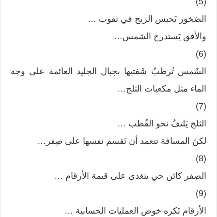
(5)
الصّخور تَحبس الريح في ثقوب …
والأفق يَستدرج الشمس…
(6)
الشَمس تًرطبُ شَفتيها بجبال الجليد العائمة على وجه
الماء مثل مكعبات الثلج…
(7)
الثلج يَلتفُ نحو القُطب …
لكنّ المسافة تتعمد أن تَقسم نفسها على صِفر…
(8)
الصِفر كائن حي يتغذى على قيمة الأرقام …
(9)
الأرقام تَكره خوض العمليات الحسابية …