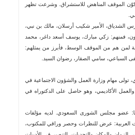
كوّن الموقف المناهض للاستشراق. وشرعت تظهر
ي.
رس الشدياق، الأمير شكيب أرسلان، مالك بن نبي،
دون، فمنهم: زكي مبارك، يوسف أسعد داغر، محمد
بة لمن هم من الموقف الوسط، فأبرز من يمثلهم:
 السباعي، سامي الصقار، رضوان السيد.
، تولى مهام وزارة العمل والشؤون الاجتماعية في
 والعمل الأكاديمي، وهو حاصل على الدكتوراه في
ها: عضو مجلس الشورى السعودي. لديه مؤلفات
يات العربية: عرض للنظرات وحصر وراقي للمكتوب،
 الزمان والمكان والتحديات، التنصير في الأدبيات