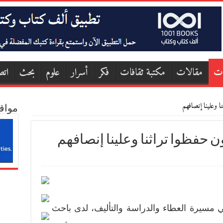
ات
مقالات
مكتبة ثقافات
فكر
أسرار
علوم
بحث
اتص
نا وعلينا إنصافهم
مواق
 حفظوا تراثنا وعلينا إنصافهم
 مسيرة العطاء والدراسة والتأليف، لدى باحث