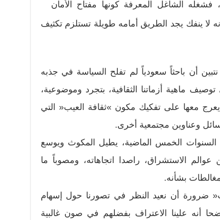
، فشغله الشاغل المعرفة كونها مفتاح الأمان
إنه لا ينفك يجد الطريق أمامه طويلة تستلزم تكثيف
تبين أن باحثاً سعودياً لم تفلح السياسة في جذبه
توصيف ماهية أزماتنا الثقافية، بتجرد وموضوعية،
رج معها على تفكيك مكون »ثقافة العيب« التي
ائل وعناوين مجتمعية أخرى.
 السنوات الخمس الماضية، يطيل المكوث ويوسع
عوالم الاستشراق، راصدا اتجاهاته، ومصوباً ما
مغالطات بشأنه.
ب« ضرورة أن نعيد النظر في تصورنا حول إسهام
ا أنه علينا الاعتراف بفضلهم في صون غالبية