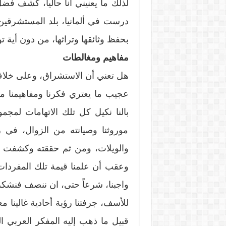
لذلك ما يعنيني أنا حاليا، كشف فض
درست في ألمانيا، بلد المستشرقين ا
بحفظ وثائقها وتراثها، من دون أية 
مفاهيم ومغالطات
هل تعني أن الاستشراق، وعلى خلاف 
عجيب ما يعتري فكرنا ومفاهيمنا 
بالنا نكيل كل تلك الاتهامات لمج
موروثنا وصيانته من الزوال، في 
والويلات، ومن ثم حققته وكشفت مكن
وعقب أن علمنا قيمة تلك المفردا
واجبنا، شرعاً حتى، ان ننصف فنشكر 
للأسف، جرفتنا رؤية أحادية غالينا 
قبيل ما ذهب إليه المفكر العربي ا