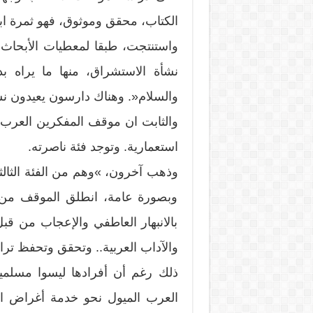
الكتاب، محقق وموثوق، فهو ثمرة اب
واستنتجت، طبقا لمعطيات الأبحاث 
نشأة الاستشراق، منها ما يراه ب
والسلام«. وهناك دارسون يعيدون نش
والثابت ان موقف المفكرين العرب 
استعمارية. وتوجد فئة ناصرته.
وذهب آخرون، »وهم من الفئة الثالثة«،
وبصورة عامة، انطلق الموقف من ال
بالانبهار العاطفي والإعجاب من قب
والآداب العربية.. وتحقق وتحفظ ترا
ذلك رغم أن أفرادها ليسوا مسلمي
العرب الميول نحو خدمة أغراض احتل