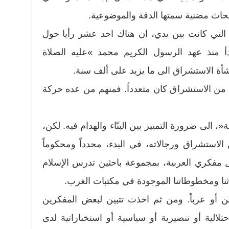
حاث مضنية سمتها الدقة والموضوعية.
التي كانت بين يدي، ان هناك احد عشر رأيا حول
دأ منذ عهد الرسول الكريم محمد »عليه الصلاة
أة الاستشراق الى ما يزيد على ألف سنة.
من الاستشراق كان متعدداً. فمنهم من عده حركة
 الى ضرورة التمييز بين البنّاء والهدام فيه. لكن،
استشراق ورجالاته، في البدء، محدداً ومحكوماً
ل مفكري العربية، بمجموعة باحثين تدرس الإسلام
ثنا ومخطوطاتنا الموجودة في مكتبات الغرب.
ن أو عرباً. ومن ثم اخذت تتبين لبعض المفكرين
الية أو تنصيرية أو سياسية أو استخباراتية لدى