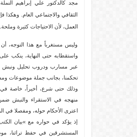
مجد كالدكتور علي إبراهيم النملة
الثقافي والاجتماعي العام. وهكذا ف
العمل، لأن الاحتياجات كثيرة وملحة.
وليس مستغرباً مع هذا التوجه، أن ن
واستقطابه حتى النهاية، ينكب على 
عبر مسارب ودروب تحليل ونبش يع
تحكمنا، بجانب جملة موضوعات ومس
وذلك حتى شرع، أخيراً، خاصة في
منهجه في الاستقراء والنبش ضمن 
اعترى الأحكام حوله، ومفصلا في ال
إذ يؤكد في حواره مع »بيان الكت
المستشرقين في حفظ تراثنا، موضح