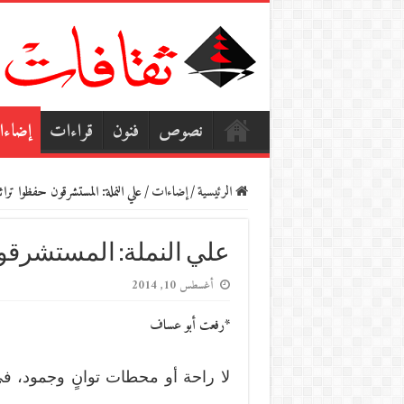
نصوص
فنون
قراءات
إضاء
الرئيسية
/
إضاءات
/
علي النملة: المستشرقون حفظوا تراث
علي النملة: المستشرقون
أغسطس 10, 2014
*رفعت أبو عساف
لا راحة أو محطات توانٍ وجمود، في