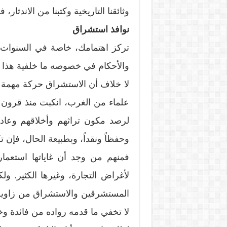
وثائقنا التاريخية وكتبنا من الاندثار، ف
نوافذ استشراق
تركز اهتمامك، خاصة في السنوات 
والأحكام في خصوصه ما خلفية هذا ا
لا خلاف أن الاستشراق حركة مهمة ف
علماء من الغرب، انكبت منذ قرون 
لرصد مكون تراثهم وأخلاقهم وعادا
وحفظاً ونقداً، وبطبيعة الحال، فإن 
فمنهم من وجد أن غاياتها استعماري
لأغراض التجارة، وغيرها الكثير. ولك
المستشرقين والاستشراق من زاوية و
لا تخفي ما قدمه رواده من فائدة وخ