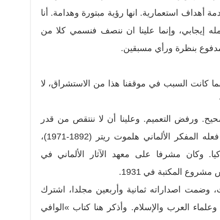
مة أهداف استعمارية. انها رؤية مبتورة وهدامة. أنا
له إيجابي، وإنما علينا ان ننصف فنسمي كلا من
دفوع بنظرة ورأي مسبقين.
ا كانت السبب في موقفنا هذا من الاستشراق، لا
صحيح. ورفض التعميم. وعلينا أن لا ننتقص من قدر
جهود جبارة في المجال، كمثل ما فعله المفكر الألماني هلموت ريتر (1892-1971)،
يا. وكان مشرفا على معهد الآثار الألماني في
شروع المكتبة في 1931.
ت، وضمت اصداراته ثمانية وأربعين مجلدا، اشترك
لماء العرب والإسلام. وأذكر هنا كتاب »الوافي