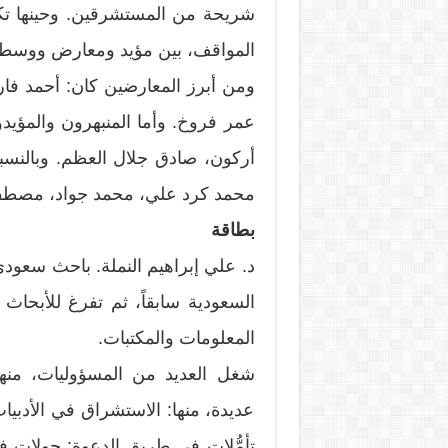
شريحة من المستشرقين. وحينها ت
المواقف، بين مؤيد ومعارض ووسط
ومن أبرز المعارضين كان: أحمد فا
عمر فروخ. وأما المنبهرون والمؤي
أركون، صادق جلال العظم. وبالنس
محمد كرد علي، محمد جواد، مصطفى
بطاقة
د. علي إبراهيم النملة. باحث سعودي
السعودية سابقاً، ثم تفرغ للأبحاث
المعلومات والمكتبات.
شغل العديد من المسؤوليات، من
عديدة، منها: الاستشراق في الأدب
تأمُّلات في طريق الدعوة: جولات في