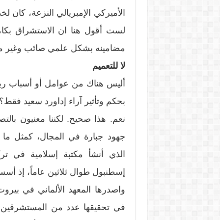
الأميركي الإمبريالي النزعة، كان لخد
لست أقول هنا ان الاستشراق بكام
مضامينه بشكل علمي صائب وغير م
لا للتعميم
أليس هناك من عوامل أو أسباب ربم
بحكم وتأثير آراء إداورد سعيد فقط؟
نعم. هذا صحيح. لكننا معنيون بالت
الذي أنشأ مكتبة إسلامية في ترك
إسطنبول طوال ثلاثين عاماً، إذ أسس م
واصدرها المعهد الألماني في بيرو
في تحقيقها عدد من المستشرقين وع