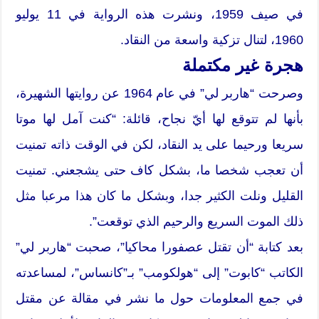
في صيف 1959، ونشرت هذه الرواية في 11 يوليو
1960، لتنال تزكية واسعة من النقاد.
هجرة غير مكتملة
وصرحت “هاربر لي” في عام 1964 عن روايتها الشهيرة،
بأنها لم تتوقع لها أيّ نجاح، قائلة: “كنت آمل لها موتا
سريعا ورحيما على يد النقاد، لكن في الوقت ذاته تمنيت
أن تعجب شخصا ما، بشكل كاف حتى يشجعني. تمنيت
القليل ونلت الكثير جدا، وبشكل ما كان هذا مرعبا مثل
ذلك الموت السريع والرحيم الذي توقعت”.
بعد كتابة “أن تقتل عصفورا محاكيا”، صحبت “هاربر لي”
الكاتب “كابوت” إلى “هولكومب” بـ”كانساس”، لمساعدته
في جمع المعلومات حول ما نشر في مقالة عن مقتل