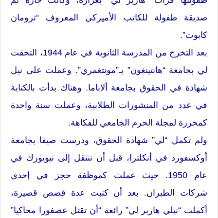
صديقة طفولة للكاتب الأميركي المعروف “ترومان
كابوت”.
بعد التخرج من المدرسة الثانوية في عام 1944، التحقت
لي بجامعة “هانتينغون” بـ”مونتغمري”. وعملت على نيل
شهادة في الحقوق بجامعة ألاباما. وهناك بدأت بالكتابة
في عدد من المنشورات الطلابية، وعملت سنة واحدة
كمحررة لمجلة الحرم الجامعي للفكاهة.
ولم تكمل “لي” شهادة الحقوق، ودرست صيفا بجامعة
أوكسفورد في أنكلترا، قبل أن تنتقل إلى نيويورك في
عام 1950. حيث عملت كموظفة حجز في إحدى
شركات الطيران. بعد أن كتبت عدة قصص قصيرة،
أكملت “نيلي هاربر لي” رائعة “أن تقتل عصفورا محاكيا”