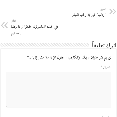
السابق
“زناب” للروائية رباب النجار
التالي
علي النملة: المستشرقون حفظوا تراثنا وعلينا
إنصافهم
اترك تعليقاً
لن يتم نشر عنوان بريدك الإلكتروني.
الحقول الإلزامية مشار إليها بـ
*
التعليق
*