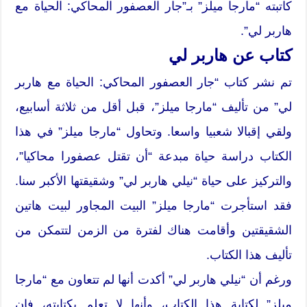
كاتبته “مارجا ميلز” بـ”جار العصفور المحاكي: الحياة مع
هاربر لي”.
كتاب عن هاربر لي
تم نشر كتاب “جار العصفور المحاكي: الحياة مع هاربر
لي” من تأليف “مارجا ميلز”، قبل أقل من ثلاثة أسابيع،
ولقي إقبالا شعبيا واسعا. وتحاول “مارجا ميلز” في هذا
الكتاب دراسة حياة مبدعة “أن تقتل عصفورا محاكيا”،
والتركيز على حياة “نيلي هاربر لي” وشقيقتها الأكبر سنا.
فقد استأجرت “مارجا ميلز” البيت المجاور لبيت هاتين
الشقيقتين وأقامت هناك لفترة من الزمن لتتمكن من
تأليف هذا الكتاب.
ورغم أن “نيلي هاربر لي” أكدت أنها لم تتعاون مع “مارجا
ميلز” لكتابة هذا الكتاب، وأنها لا تعلم بكتابته، فإن