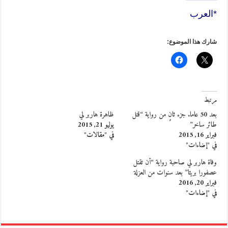
*العرب
شارك هذا الموضوع:
مرتبط
بعد 50 عاما. جزء ثانٍ من رواية “قتل
ظاهرة هاربر لي
طائر ساخر”
يوليو 21, 2015
فبراير 16, 2015
في "مقالات"
في "إضاءات"
وفاة هاربر لي صاحبة رواية “أن تقتل
عصفورا بريئا” بعد سنوات من العزلة
فبراير 20, 2016
في "إضاءات"