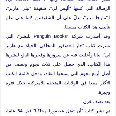
الرسالة التي كتبتها “أليس لي”، شقيقة “نيلي هاربر”،
لـ”مارجا ميلز”، تدلّ على أن الشقيقتين كانتا على علم
بتأليف هذا الكتاب مسبقا.
وقد أصدرت شركة “Penguin Books للنشر”، التي
نشرت كتاب “جار العصفور المحاكي: الحياة مع هاربر
لي”، بيانا وأعلنت فيه عن سرورها وفخرها البالغ لنشرها
هذا الكتاب، الذي حصل على ثلاث نجوم ونصف من
أصل أربع نجوم التي يمنحها النقاد، ودخل قائمة الكتب
الأكثر مبيعا في الولايات المتحدة الأميركية خلال فترة
وجيزة.
بعد نصف قرن
تم نشر كتاب “أن تقتل عصفورا محاكيا” قبل 54 عاما،