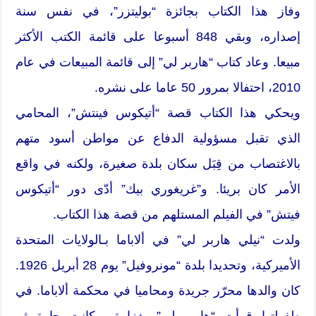
وفاز هذا الكتاب بجائزة “بوليتزر”، في نفس سنة
إصداره، وبقي 848 أسبوعا على قائمة الكتب الأكثر
مبيعا. وعاد كتاب “هاربر لي” إلى قائمة المبيعات في عام
2010، احتفالا بمرور 50 عاما على نشره.
ويحكي هذا الكتاب قصة “أتيكوس فينتش”، المحامي
الذي تقبل مسؤولية الدفاع عن مواطن أسود متهم
بالاغتصاب من قِبَل سكان بلدة صغيرة، ولكنه في واقع
الأمر كان بريئا. و”غريغوري بيك” أدّى دور “أتيكوس
فيتش” في الفيلم المستلهم من قصة هذا الكتاب.
ولدت “نيلي هاربر لي” في ألاباما بـالولايات المتحدة
الأميركية، وتحديدا بلدة “مونروفيل” يوم 28 أبريل 1926.
كان والدها محرّر جريدة ومحاميا في محكمة ألاباما. في
طفولتها قرأت “هاربر لي” بغزارة، وكانت جارة ثم