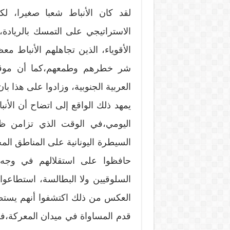
لقد كان الأنباط شعبا صغيرا، ل
الاستراتيجي على التمسك بالريادة
الأقوياء، الذين تجاهلهم الأنباط معظ
شر خطرهم وطمعهم،كما أن موقعه
العربية الجنوبية، وزادوا على هذا با
يمهد ذلك الواقع إلى اتضاح أن الأنب
اليومي،في الوقت الذي تزامن 
السيطرة اليونانية على المناطق المجا
حافظوا على استقلالهم في وجه ا
السلوقيين ولا البطالسة، استطاعو
العكس من ذلك اكتشفوا أنهم يستط
قدم المساواة في ميدان المعركة،