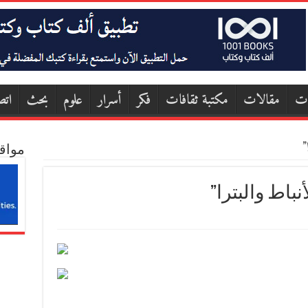
ات
مقالات
مكتبة ثقافات
فكر
أسرار
علوم
بحث
اتص
”
مواق
نباط والبترا”