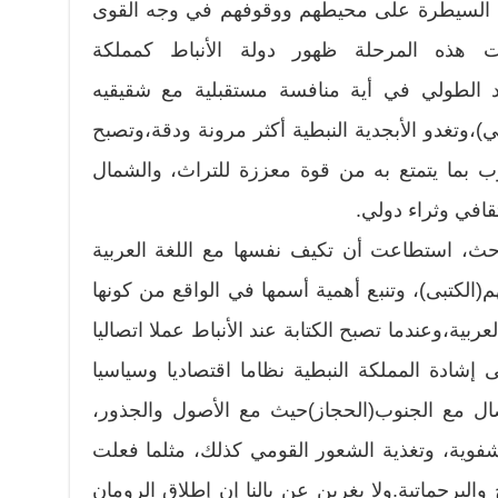
 السيطرة على محيطهم ووقوفهم في وجه القوى
دت هذه المرحلة ظهور دولة الأنباط كمملكة
د الطولي في أية منافسة مستقبلية مع شقيقيه
)،وتغدو الأبجدية النبطية أكثر مرونة ودقة،وتصبح
وب بما يتمتع به من قوة معززة للتراث، والشمال
قافي وثراء دولي.
احث، استطاعت أن تكيف نفسها مع اللغة العربية
م(الكتبى)، وتنبع أهمية أسمها في الواقع من كونها
بية،وعندما تصبح الكتابة عند الأنباط عملا اتصاليا
إشادة المملكة النبطية نظاما اقتصاديا وسياسيا
صال مع الجنوب(الحجاز)حيث مع الأصول والجذور،
لشفوية، وتغذية الشعور القومي كذلك، مثلما فعلت
والبرجماتية.ولا يغربن عن بالنا إن إطلاق الرومان