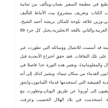
ان،العام المنصرم 2011، وطبع في مطبعة السفير بعمان،ويتألف من ثمانية
الكتاب وتعريف بمشروع بيت الأنباط للتأليف
ي،وزين غلافه بلوحة للمكان بريشة أحمد الشيخ،
وهو يتألف من جزئين الأول باللغة العربية،والثاني باللغة الانجليزية،يحتل كل جزء 88
ديمة قد أسست للاتصال ووسائله التي تطورت عبر
 على تلك الثقافات .فقد حقق اختراع الأبجدية قبل
تصال والمعلوماتية)، وتعتبر هذه الثورة حدا فاصلا في
انيين القدماء من سكان سيناء. ويشير كذلك إلى أنه
ية الفينيقية التي استخدمها قدماء اللبنانيون،وانبثق
ينيقيون إلى أوروبا عن طريق اليونان،وتطورت مع
انية: استخدمت في بلاد الهلال الخصيب وعرفت