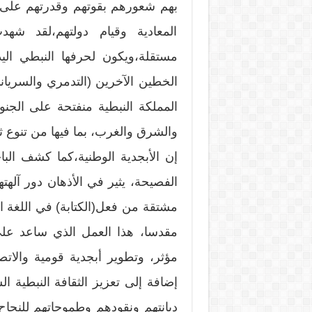
بهم شعورهم بقوتهم وقدرتهم على
المعادية وقيام دولتهم،لقد شه
مستقلة،ويكون لحرفها النبطي الي
الخطين الآخرين (التدمري والسرياني
المملكة النبطية منفتحة على الجن
والشرق والغرب، بما فيها من تنوع ث
إن الأبجدية الوطنية،كما كشف الب
الفصيحة، يثير في الأذهان دور آلهته
مشتقة من فعل(الكتابة) في اللغة العر
مقدسا، هذا العمل الذي ساعد على 
مؤثر، وتطوير أبجدية قومية والات
إضافة إلى تعزيز الثقافة النبطية ا
ديانتهم ونقودهم وطموحاتهم للنجاح 