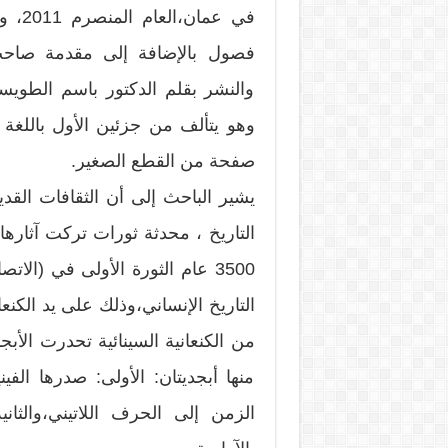
في عم
فصول بالإضافة إلى مقدمة صاحب 
والنشر بقلم الدكتور باسم الطويس
صفحة من القطع الصغير.
يشير الباحث إلى أن الثقافات الق
التاريخ ، محدثة ثورات تركت آثارها
3500 عام الثورة الأولى في (الا
التاريخ الإنساني،وذلك على يد الكنع
من الكنعانية السينائية تحدرت الأبجد
منها أبجديتان: الأولى: صدرها الف
الزمن إلى الحرف اللاتيني،والث