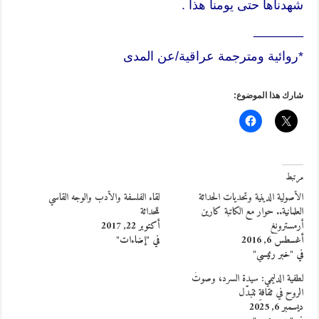
شهدناها حتى يومنا هذا .
_______
*روائية ومترجمة عراقية/عن المدى
شارك هذا الموضوع:
مرتبط
الأصولية الدينية وتحديات الحداثة
لقاء الفلسفة والأدب والوجه القاسي
العلمانية.. حوار مع الكاتبة كارين
للحداثة
أرمسترونغ
أكتوبر 22, 2017
أغسطس 6, 2016
في "إضاءات"
في "خبر رئيسي"
لطفية الدليمي: سيدة السرد، وصوتُ
الروح في ثقافةٍ تتبدّل
ديسمبر 6, 2025