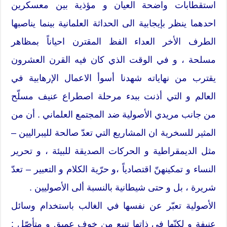
استقطابات واضحة العيان و مؤذية بين معسكرين
احدهما ينظر بإيجابية الى الحداثة العلمانية بينما يناصبها
الطرف الأخر العداء الفظ المقترن احياناً بمظاهر
مسلحة ، و في الوقت الذي كان فيه القرن العشرون
يقترب من نهاياته شهدنا أسوأ الاعمال الإرهابية في
العالم و التي أذنت ببدء مرحلة اصطراع عنيف مسلّح
من جانب مريدي الأصولية ضد المجتمع العلماني . أن من
المثير للسخرية ان المشاريع التي تعدّ صالحة لليبراليين –
مثل الديمقراطية و الحركات الصديقة للبيئة ، و تحرير
النساء و تمكينهنّ اقتصادياً ،و حرّية الكلام و التعبير – تعدّ
شريرة ، بل و حتى شيطانية بالنسبة ألى الأصوليين .
الأصولية تعبّر عن نفسها في الغالب باستخدام وسائل
عنيفة و لكنّها في ذاتها تنبع من خوف عميق و متأصّل :