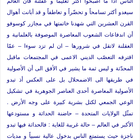
الناس أذا ما أصبحوا أكثر تعليماً و عقلنةً فان العالم
سيغدو أكثر تسامحاً و تحضّراً و تعاطفاً و قد أبانت أهوال
القرن العشرين التي شهدنا خاتمتها في مجازر كوسوفو
أن اندفاعات الشعوب المعاصرة الموصوفة بالعلمانية و
العقلنة لاتقل في شرورها – ان لم تزد سوءا – عمّا
اقترفه التعصّب الديني الاعمى في المجتمعات ماقبل
المحدّثة و ليس ثمة ما يشير في الأفق الى أن الأصولية
في طريقها الى الاضمحلال بل على العكس أذ تبدو
الأصولية المعاصرة أحدى العناصر الجوهرية في تشكيل
الوعي الجمعي لكتل بشرية كبيرة على وجه الأرض .
تمثّل الولايات المتحدة – حاضنة الحداثة و مستودعها
الأكبر في العالم – حالة غريبة للغاية : فالحداثة فيها تبدو
ناجزة حيث يستمتع الناس بدخول عالية نسبياً و مديات