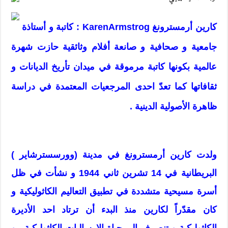
كارين أرمسترونغ KarenArmstrog : كاتبة و أستاذة
جامعية و صحافية و صانعة أفلام وثائقية حازت شهرة
عالمية بكونها كاتبة مرموقة في ميدان تأريخ الديانات و
ثقافاتها كما تعدّ احدى المرجعيات المعتمدة في دراسة
ظاهرة الأصولية الدينية .
ولدت كارين أرمسترونغ في مدينة (وورسسترشاير )
البريطانية في 14 تشرين ثاني 1944 و نشأت في ظل
أسرة مسيحية متشددة في تطبيق التعاليم الكاثوليكية و
كان مقدّراً لكارين منذ البدء أن ترتاد احد الأديرة
الكاثوليكية و تنصرف الى حياة الارساليات الكاثوليكية . و