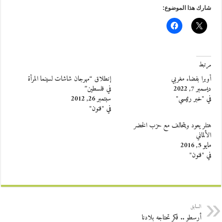
شارك هذا الموضوع:
مرتبط
أوبرا بفضاء مغربي
إنطلاق “مهرجان شاشات لسينما المرأة
ديسمبر 7, 2022
في فلسطين”
في "خبر رئيسي"
سبتمبر 26, 2012
في "فنون"
هتلر يعود ويتحالف مع حزب الخضر
الألماني
مايو 5, 2016
في "فنون"
السابق
أرسطو .. فكر تحتاجه بلادنا