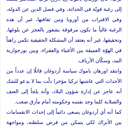
إلى رغبة قويّة في الحداثة، وفي فصل الدين عن الدولة،
وفي الاقتراب من أوروبا ومن ثقافتها، غير أن هذه
الرغبة غالباً ما تكون مرفوقة بشعور بالعجز عن بلوغها،
وتحقيقها، غير أنه يعتقد أن المشكلة الحقيقية تكمن راهناً
في الهوّة العميقة بين الأغنياء والفقراء، وبين بورجوازية
المد، وسكّان الأرياف.
وانتقد اورهان باموك سياسة أردوغان قائلًا إن عدداً من
الأحداث التي عاشتها تركيا مؤخرا دلّت بما لا يدعو للشك
أنه عاجز عن إدارة شؤون البلاد، وأنه يلجأ إلى العنف
والصلابة كلما وجد نفسه وحكومته أمام مأزق صعب.
كما أنه أي أردوغان يسعى دائماً إلى إحداث الانقسامات
بين الأتراك لكي يتمكن من فرض سلطته، ومواجهة