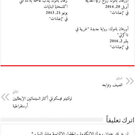
أورهان باموك روح تركيا الحديثة
برهان باموك يندب عاصمة بلاده التي
أبريل 20, 2014
اكتسحتها البنايات
في "إضاءات"
يونيو 21, 2013
في "إضاءات"
أورهان باموك: رواية جديدة “غريبة في
ذاكرتي”
يناير 2, 2016
في "إضاءات"
السابق
الصيف وتوابعه
التالي
لوتشينو فيسكونتي أكثر السينمائيين الإيطاليين
أرستقراطية
اترك تعليقاً
لن يتم نشر عنوان بريدك الإلكتروني.
الحقول الإلزامية مشار إليها بـ
*