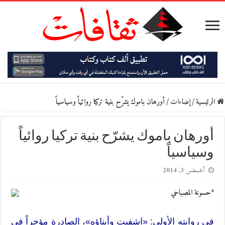
الرئيسية
/
إضاءات
/
أورهان باموك يشرّح بنية تركيا روائياً وسياسياً
أورهان باموك يشرّح بنية تركيا روائياً
وسياسياً
أغسطس 3, 2014
*حسونة المصباحي
في روايته الأولى: «اشفيت وأبناؤه»، الصادرة مؤخراً في