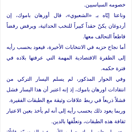
خصومه السياسيين.
وناعتا إيّاه بـ «الشعبوي»، قال أورهان باموك، إن
أردوغان يكنّ حقداً كبيراً للنخب الحداثية، ويرفض رفضاً
قاطعاً التحالف معها.
أما نجاح حزبه في الانتخابات الأخيرة، فيعود بحسب رأيه
إلى الطفرة الاقتصادية المهمة التي عرفتها بلاده في
فترة حكمه.
وفي الحوار المذكور، لم يسلم اليسار التركي من
انتقادات اورهان باموك، إذ إنه اعتبر أن هذا اليسار فشل
فشلاً ذريعاً في ربط علاقات وثيقة مع الطبقات الفقيرة.
وربما يعود ذلك بحسب رأيه إلى أنه لم يأخذ بعين الاعتبار
ثقافة هذه الطبقات، وتعلّقها بالدين.
وختم اورهان باموك حواره للأسبوعية الفرنسيّة قائلًا: